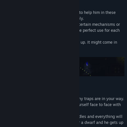
Ημ/νία κυκλοφορίας:
23 Ιουν 2022
Ruggnar has a limited amount of candles to help him in these
dark places. Help him to manage his supply.
Seeing the path ahead of you, activating certain mechanisms or
simply lighting up: it's up to you to find the perfect use for each
candle!
And if you throw one, remember to pick it up. It might come in
useful soon!
There are no enemies to kill here, but many traps are in your way.
Hidden by the darkness, you may find yourself face to face with
an axe, a fireball or other nasty things.
Don't worry, move carefully, use your candles and everything will
be fine. After all, Ruggnar is very agile for a dwarf and he gets up