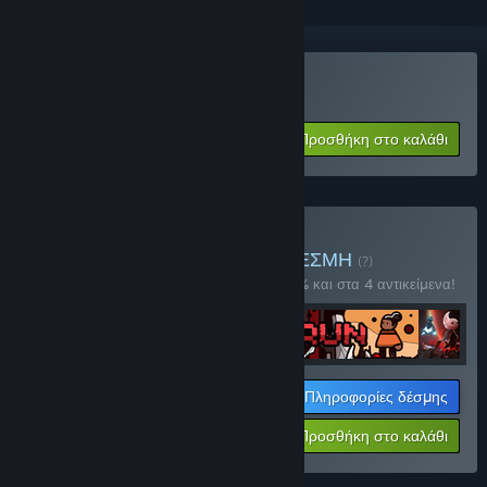
Αγορά: Ruggnar
Προσθήκη στο καλάθι
$13.99
Αγορά: Run for your life
ΔΕΣΜΗ
(?)
Αγοράστε αυτήν τη δέσμη για έκπτωση 10% και στα 4 αντικείμενα!
Πληροφορίες δέσμης
Η τιμή σας:
-10%
Προσθήκη στο καλάθι
$39.56