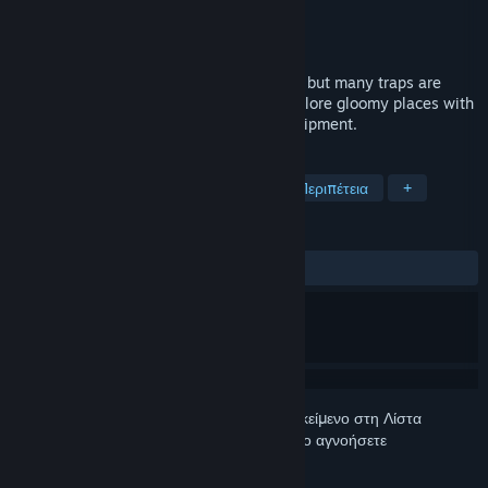
Δημιουργός
Sword N' Wands
Εκδότης
PID Games
,
Dear Villagers
Κυκλοφορία
23 Ιουν 2022
Ruggnar is a platformer without enemies, but many traps are
hidden in the darkness. Help Ruggnar explore gloomy places with
his bag and a few candles as his sole equipment.
ΕΤΙΚΈΤΕΣ
Πλατφόρμας
Δράση
Indie
Περιπέτεια
+
ΚΡΙΤΙΚΈΣ
ΌΛΕΣ:
Θετικές
(88% από 17)
Συνδεθείτε
για να προσθέσετε αυτό το αντικείμενο στη Λίστα
Επιθυμιών σας, να το ακολουθήσετε ή να το αγνοήσετε