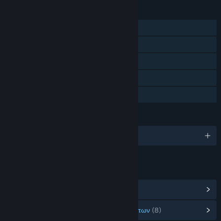
ΧΑΡΑΚΤΗΡΙΣΤΙΚΆ
Ένας παίκτης
Επιτεύγματα Steam
Κάρτες Ανταλλαγής Steam
Steam Cloud
Κοινή Χρήση
ΓΛΏΣΣΕΣ
Αγγλικά και άλλες 1
ΣΎΝΔΕΣΜΟΙ ΚΑΙ ΠΛΗΡΟΦΟΡΊΕΣ
Προβολή Επιτευγμάτων Steam
(42)
Προβολή αντικειμένων από το Μαγαζί Πόντων
(8)