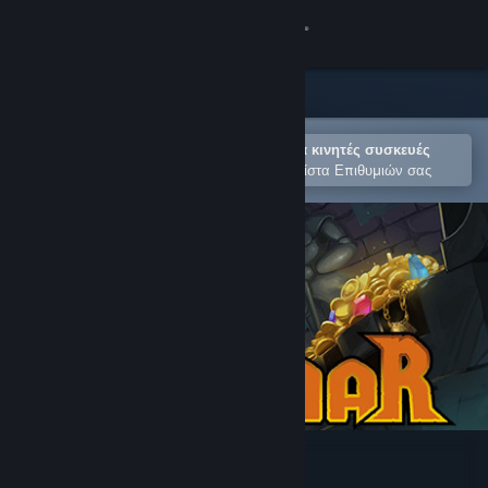
Σύνδεση
Κατάστημα
Κοινότητα
Άνοιγμα στην εφαρμογή Steam για κινητές συσκευές
Για εύκολη αγορά ή προσθήκη στη Λίστα Επιθυμιών σας
Σχετικά
Υποστήριξη
Αλλαγή γλώσσας
Αποκτήστε την εφαρμογή Steam για κινητές συσκευές
Προβολή ιστοσελίδας για υπολογιστές
Ruggnar