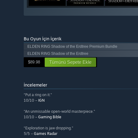
Bu Oyun İçin İçerik
ELDEN RING Shadow of the Erdtree Premium Bundle
ELDEN RING Shadow of the Erdtree
Tümünü Sepete Ekle
$89.98
İncelemeler
“Put a ring on it.”
10/10 –
IGN
“An unmissable open-world masterpiece.”
10/10 –
Gaming Bible
“Exploration is jaw dropping.”
5/5 –
Games Radar