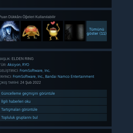
gör 42
Puan Dükkânı Öğeleri Kullanılabilir
Tümünü
göster (11)
ELDEN RING
BAŞLIK:
Aksiyon
RYO
,
TÜR:
FromSoftware, Inc.
GELIŞTIRICI:
FromSoftware, Inc.
Bandai Namco Entertainment
,
YAYINCI:
24 Şub 2022
ÇIKIŞ TARIHI:
Güncelleme geçmişini görüntüle
İlgili haberleri oku
Tartışmaları görüntüle
Topluluk gruplarını bul