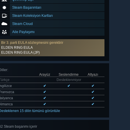
Steam Başarımları
Steam Koleksiyon Kartları
Steam Cloud
Aile Paylaşımı
Bir 3. parti EULA sözleşmesini gerektirir
ELDEN RING EULA
ELDEN RING EULA (JP)
Diller
:
Arayüz
Seslendirme
Altyazı
Türkçe
Desteklenmiyor
İngilizce
✔
✔
✔
Fransızca
✔
✔
İtalyanca
✔
✔
Almanca
✔
✔
Desteklenen 15 dilin tümünü görüntüle
42 Steam başarımı içerir
Tümünü