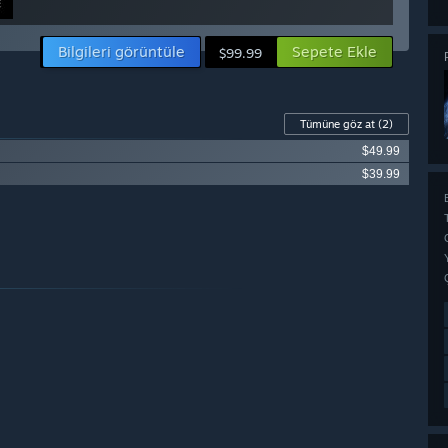
Bilgileri görüntüle
Sepete Ekle
$99.99
Tümüne göz at
(2)
$49.99
$39.99