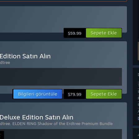
Sepete Ekle
$59.99
dition Satın Alın
dtree
Bilgileri görüntüle
Sepete Ekle
$79.99
eluxe Edition Satın Alın
dtree
,
ELDEN RING Shadow of the Erdtree Premium Bundle