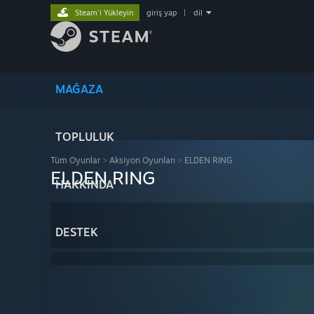
Steam'i Yükleyin
giriş yap
|
dil
MAĞAZA
TOPLULUK
Tüm Oyunlar
>
Aksiyon Oyunları
>
ELDEN RING
ELDEN RING
HAKKINDA
DESTEK