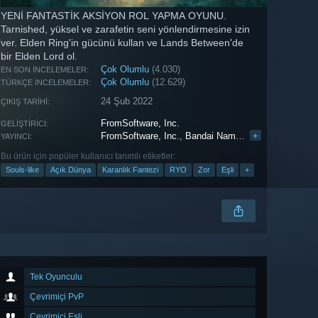
YENİ FANTASTİK AKSİYON ROL YAPMA OYUNU.
Tarnished, yüksel ve zarafetin seni yönlendirmesine izin
ver. Elden Ring'in gücünü kullan ve Lands Between'de
bir Elden Lord ol.
Çok Olumlu
(4.030)
EN SON İNCELEMELER:
Çok Olumlu
(12.629)
TÜRKÇE İNCELEMELER:
24 Şub 2022
ÇIKIŞ TARIHI:
FromSoftware, Inc.
GELIŞTIRICI:
FromSoftware, Inc.
,
Bandai Namco Entertainment
+
YAYINCI:
Bu ürün için popüler kullanıcı tanımlı etiketler:
Souls-like
Açık Dünya
Karanlık Fantezi
RYO
Zor
Eşli
+
Tek Oyunculu
Çevrimiçi PvP
Çevrimiçi Eşli