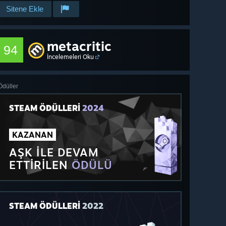
Sitene Ekle
metacritic
94
İncelemeleri Oku
Ödüller
STEAM ÖDÜLLERI
2024
KAZANAN
AŞK ILE DEVAM
ETTIRILEN
ÖDÜLÜ
STEAM ÖDÜLLERI
2022