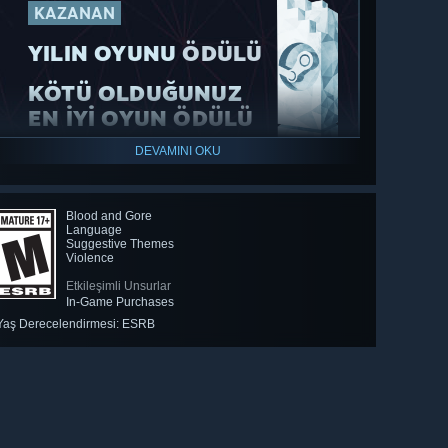
KAZANAN
YILIN OYUNU
ÖDÜLÜ
KÖTÜ OLDUĞUNUZ
EN İYI OYUN
ÖDÜLÜ
DEVAMINI OKU
Blood and Gore
Language
Suggestive Themes
Violence
Etkileşimli Unsurlar
In-Game Purchases
🔎
Yaş Derecelendirmesi: ESRB