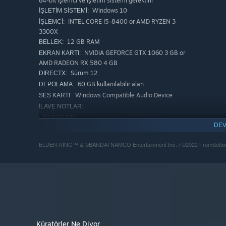
64-bit işlemci ve işletim sistemi gerektirir
Windows 10
İŞLETIM SISTEMI:
INTEL CORE I5-8400 or AMD RYZEN 3
İŞLEMCI:
3300X
12 GB RAM
BELLEK:
NVIDIA GEFORCE GTX 1060 3 GB or
EKRAN KARTI:
AMD RADEON RX 580 4 GB
Sürüm 12
DIRECTX:
60 GB kullanılabilir alan
DEPOLAMA:
Windows Compatible Audio Device
SES KARTI:
İLAVE NOTLAR:
ÖNERILEN:
DEV
64-bit işlemci ve işletim sistemi gerektirir
Windows 10/11
İŞLETIM SISTEMI:
ELDEN RING™ & ©BANDAI NAMCO Entertainment Inc. / ©2022 FromSoftwa
INTEL CORE I7-8700K or AMD RYZEN 5
İŞLEMCI:
3600X
16 GB RAM
BELLEK:
NVIDIA GEFORCE GTX 1070 8 GB or
EKRAN KARTI:
AMD RADEON RX VEGA 56 8 GB
Sürüm 12
DIRECTX:
60 GB kullanılabilir alan
DEPOLAMA:
Windows Compatible Audio Device
SES KARTI:
Küratörler Ne Diyor