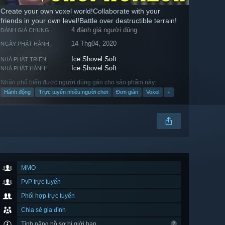
Create your own voxel world!Collaborate with your
friends in your own level!Battle over destructible terrain!
4 đánh giá người dùng
ĐÁNH GIÁ CHUNG:
14 Thg04, 2020
NGÀY PHÁT HÀNH:
Ice Shovel Soft
NHÀ PHÁT TRIỂN:
Ice Shovel Soft
NHÀ PHÁT HÀNH:
Nhãn phổ biến được người dùng gán cho sản phẩm này:
Hành động
Trực tuyến nhiều người chơi
Đơn giản
Voxel
+
MMO
PvP trực tuyến
Phối hợp trực tuyến
Chia sẻ gia đình
Tính năng hồ sơ bị giới hạn