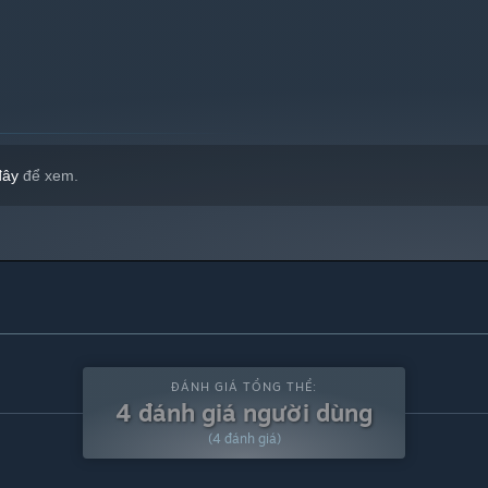
đây
để xem.
ĐÁNH GIÁ TỔNG THỂ:
4 đánh giá người dùng
(4 đánh giá)