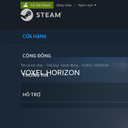
Cài đặt Steam
đăng nhập
|
Ngôn ngữ
CỬA HÀNG
CỘNG ĐỒNG
Tất cả trò chơi
>
Thể loại: Hành động
>
VOXEL HORIZON
VOXEL HORIZON
THÔNG TIN
HỖ TRỢ