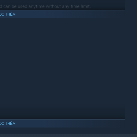
and can be used anytime without any time limit.
ỌC THÊM
gle person.
and plans to provide updates for many years to come. However,
might not be feasible.
e review currently available features before making the
mented. Please review currently available features before
ỌC THÊM