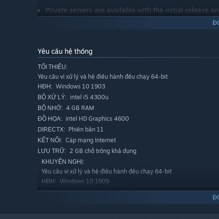
Private servers are available with the initial release 
Đ
About Game Updates
This game is being developed and maintained by a sin
Yêu cầu hệ thống
The developer considers this game a lifelong project 
depending on the developer's financial situation, this 
TỐI THIỂU:
Yêu cầu vi xử lý và hệ điều hành đều chạy 64-bit
Some features are not fully implemented yet, so pleas
Windows 10 1903
HĐH:
purchase decision.
intel i5 4300u
BỘ XỬ LÝ:
Refund Policy
4 GB RAM
BỘ NHỚ:
intel HD Graphics 4600
ĐỒ HỌA:
We adhere by Steam's refund policy.
Phiên bản 11
DIRECTX:
As mentioned above, some features are not fully imple
Cáp mạng Internet
KẾT NỐI:
buying this game.
2 GB chỗ trống khả dụng
LƯU TRỮ:
KHUYẾN NGHỊ:
Yêu cầu vi xử lý và hệ điều hành đều chạy 64-bit
Windows 10 1909
HĐH:
intel i7 7700
BỘ XỬ LÝ:
Đ
8 GB RAM
BỘ NHỚ:
nvidia GTX 960
ĐỒ HỌA: