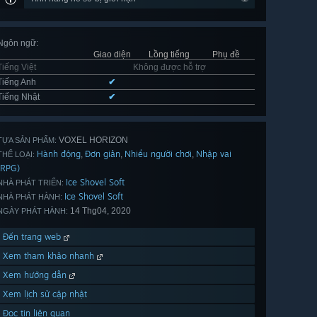
Ngôn ngữ
:
Giao diện
Lồng tiếng
Phụ đề
Tiếng Việt
Không được hỗ trợ
Tiếng Anh
✔
Tiếng Nhật
✔
VOXEL HORIZON
TỰA SẢN PHẨM:
Hành động
Đơn giản
Nhiều người chơi
Nhập vai
,
,
,
THỂ LOẠI:
(RPG)
Ice Shovel Soft
NHÀ PHÁT TRIỂN:
Ice Shovel Soft
NHÀ PHÁT HÀNH:
14 Thg04, 2020
NGÀY PHÁT HÀNH:
Đến trang web
Xem tham khảo nhanh
Xem hướng dẫn
Xem lịch sử cập nhật
Đọc tin liên quan