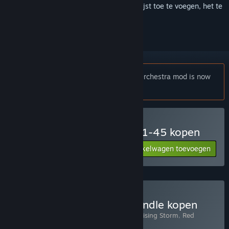
Meld je aan
om dit artikel aan je verlanglijst toe te voegen, het te
volgen of te negeren
Opmerking:
Darkest Hour
, a new Red Orchestra mod is now
available.
Red Orchestra: Ostfront 41-45 kopen
Aan winkelwagen toevoegen
$4.99
Rising Storm Franchise Bundle kopen
Bevat 3 items:
Rising Storm 2: Vietnam
,
Rising Storm
,
Red
Orchestra: Ostfront 41-45