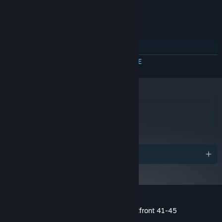
64 MB DX9 Compliant
GRAPHICS:
2 GB free hard drive space
HARD DRIVE:
DX 8.1 Compatible Audio
SOUND:
RECOMMENDED:
OS: Windows XP
2.4 GHZ
PROCESSOR:
MEER INFORMATIE
128 MB DX9 Compliant with PS 2.0
GRAPHCIS:
support
2 GB free hard drive space
HARD DRIVE:
Eax Compatible
SOUND CARD:
metacritic
81
Vanaf 1 januari 2024 ondersteunt de Steam-client alleen Windows 10 en
*
latere versies.
Recensies van critici
Prijzen
Klantenrecensies voor Red Orchestra: Ostfront 41-45
Over gebruikersrecensies
Je voorkeuren