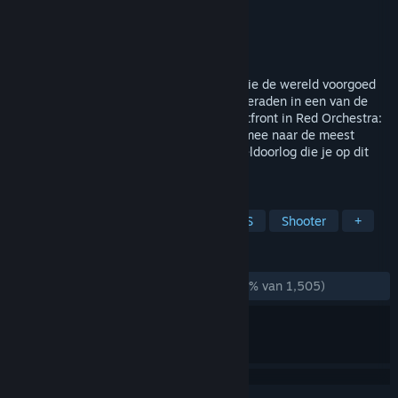
Ontwikkelaar
Tripwire Interactive
Uitgever
Tripwire Interactive
Uitgebracht
14 mrt 2006
Vecht mee op het toneel van een oorlog die de wereld voorgoed
heeft veranderd. Strijd samen met je kameraden in een van de
meest vijandige omgevingen van het Oostfront in Red Orchestra:
Ostfront 41-45. Red Orchestra neemt je mee naar de meest
realistische veldslag van de Tweede Wereldoorlog die je op dit
moment in de first-personmodus...
TAGS
Tweede Wereldoorlog
Actie
FPS
Shooter
+
RECENSIES
ZONDER TIJDLIMIET:
Heel positief
(85% van 1,505)
*