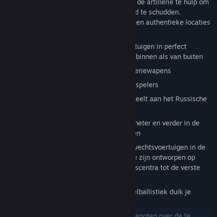
strijdmakker die de radio heeft en roep je de artillerie te hulp om
met kanongebulder de vijand uit zijn hemd te schudden.
Neem deel aan de hevige strijd op dertien authentieke locaties
aan het Oostfront
Beman zestien uiterst realistische voertuigen in perfect
gereconstrueerde modellen, zowel van binnen als van buiten
Maak een keuze uit 30 originele infanteriewapens
Volledige ondersteuning voor 32 onlinespelers
Uniek decor: de enige FPS die zich afspeelt aan het Russische
front in de Tweede Wereldoorlog
Bestrijd de vijandige tanks vanaf 800 meter en verder in de
simulatieveldslag met pantservoertuigen
Werp alle beschikbare infanterie en gevechtsvoertuigen in de
strijd, in gedetailleerde omgevingen die zijn ontworpen op
grond van originele gegevens, van stadscentra tot de verste
uithoeken van het platteland
Door de realistische kogel- en projectielballistiek duik je
vanzelf om dekking te zoeken
Overleg via Voice Over IP met je teamgenoten over de te