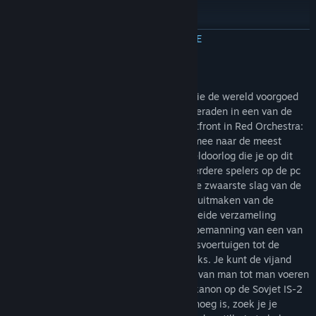
Foucarville (8-16 players)
MEER INFORMATIE
If you own RO:Ostfront the mod is completely free to you. To get
your copy, simply head for the store page: HERE
Over dit spel
Vecht mee op het toneel van een oorlog die de wereld voorgoed
heeft veranderd. Strijd samen met je kameraden in een van de
meest vijandige omgevingen van het Oostfront in Red Orchestra:
Ostfront 41-45. Red Orchestra neemt je mee naar de meest
realistische veldslag van de Tweede Wereldoorlog die je op dit
moment in de first-personmodus met meerdere spelers op de pc
kunt beleven; je moet je als speler door de zwaarste slag van de
oorlog zien heen te vechten. Je kunt deel uitmaken van de
infanterie en beschikken over een uitgebreide verzameling
infanteriewapens, of je aansluiten bij de bemanning van een van
de talrijke pantservoertuigen, van halfrupsvoertuigen tot de
bekendste Duitse en Russische zware tanks. Je kunt de vijand
met alle middelen bestoken: een gevecht van man tot man voeren
met je bajonet of het massieve 122-mm kanon op de Sovjet IS-2
in de strijd gooien. En als dat nog niet genoeg is, zoek je je