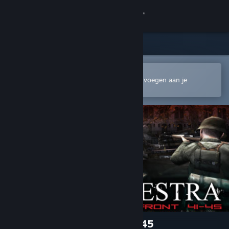
Inloggen
Winkel
Community
In de mobiele Steam-app openen
Om gemakkelijk te kopen of toe te voegen aan je
verlanglijst
Over
Ondersteuning
Taal wijzigen
Download de mobiele Steam-app
Desktopwebsite weergeven
Red Orchestra: Ostfront 41-45