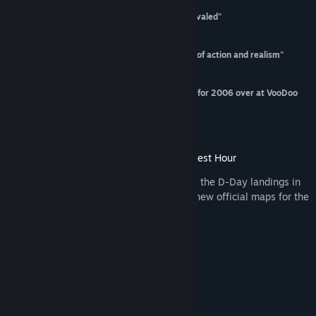
4/5 Stars - Gamespy
Tripwire's attention to accessible realism is unrivaled"
- Computer Gaming World
"Red Orchestra offers exactly the right mixture of action and realism"
- PC PowerPlay
Red Orchestra scores "Best Multiplayer Game" for 2006 over at VooDoo
Extreme.
Read the full review here
.
D-Day Anniversary 2016 Update for Darkest Hour
To commemorate the 72nd anniversary of the D-Day landings in
Normandy, we have added a total of five new official maps for the
Darkest Hour mod!
La Cambe (50+ players)
St-Clement (32+ players)
Dead Man’s Corner (8-16 players)
Vierville (16-32 players)