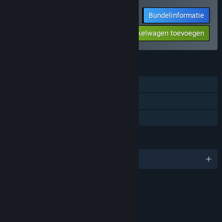
Bundelinformatie
-33%
$33.47
Aan winkelwagen toevoegen
FUNCTIES
Multiplayer
Steam-prestaties
Gezinsbibliotheek
TALEN
Engels en 2 andere
Inhoud
Bevat interactieve elementen
Online interactiviteit