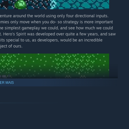
venture around the world using only four directional inputs.
mies only move when you do- so strategy is more important
e the simplest gameplay we could, and see how much we could
ot. Hero's Spirit was developed over quite a few years, and saw
its special to us, as developers, would be an incredible
ect of ours.
ER MAIS
k containing more than 80 distict tracks (and 2 hours) of
g an auto-runner mode (lovingly dubbed
Hero's Sprint
) and an