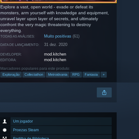
Explore a vast, open world - evade or defeat its
monsters, arm yourself with knowledge and equipment,
unravel layer upon layer of secrets, and ultimately
confront the very magic threatening to destroy
everything.
Muito positivas
(61)
TODAS AS ANÁLISES:
31 dez. 2020
DATA DE LANÇAMENTO:
mod.kitchen
DEVELOPER:
mod.kitchen
EDITORA:
Marcadores populares para este produto:
Exploração
Collectathon
Metroidvania
RPG
Fantasia
+
Um jogador
Proezas Steam
Partilha de Biblioteca