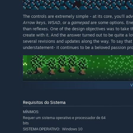
The controls are extremely simple - at its core, you'll ad
Arrow keys
,
WSAD
, or a
gamepad
are some options. Ene
than reflexes. One of the design objectives was to tak
create with it. And the answer turned out to be quite a l
several revisions and updates along the way. To say that 
understatement- it continues to be a beloved passion proj
V
Requisitos do Sistema
MÍNIMOS:
Requer um sistema operativo e processador de 64
Hero's Spirit
features an original, retro-styled soundtrac
bits
music. It has multiple unlockable game modes, includin
Windows 10
SISTEMA OPERATIVO: