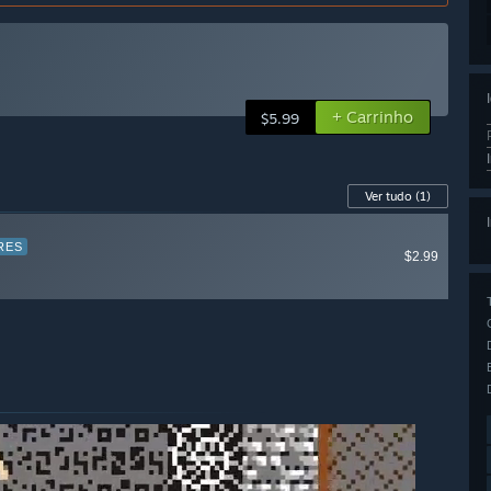
+ Carrinho
$5.99
Ver tudo
(1)
RES
$2.99