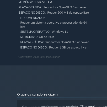
extremely difficult challenge mode. It has a whole pile o
1 GB de RAM
MEMÓRIA:
sizeable world, and seemingly countless secrets to find.
Support for OpenGL 3.0 or newer
PLACA GRÁFICA:
Requer 300 MB de espaço livre
ESPAÇO NO DISCO:
RECOMENDADOS:
Requer um sistema operativo e processador de 64
bits
Windows 11
SISTEMA OPERATIVO:
2 GB de RAM
MEMÓRIA:
Support for OpenGL 3.0 or newer
PLACA GRÁFICA:
Requer 1 GB de espaço livre
ESPAÇO NO DISCO:
Copyright © 2020-2025 mod.kitchen
And more than anything, we hope that you enjoy it- our
O que os curadores dizem
4 curadores analisaram este produto. Clica
aqui
para ve