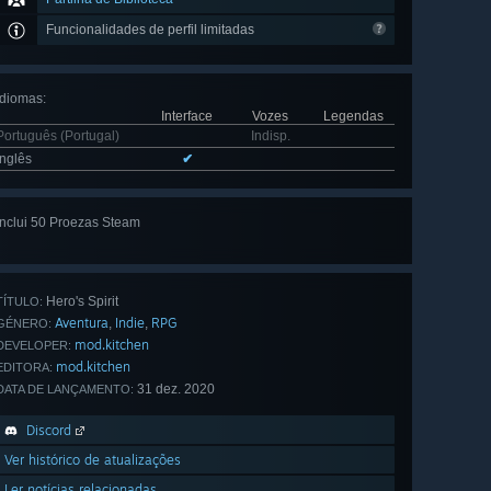
Funcionalidades de perfil limitadas
Idiomas
:
Interface
Vozes
Legendas
Português (Portugal)
Indisp.
Inglês
✔
Inclui 50 Proezas Steam
Ver tudo
(50)
Hero's Spirit
TÍTULO:
Aventura
Indie
RPG
,
,
GÉNERO:
mod.kitchen
DEVELOPER:
mod.kitchen
EDITORA:
31 dez. 2020
DATA DE LANÇAMENTO:
Discord
Ver histórico de atualizações
Ler notícias relacionadas