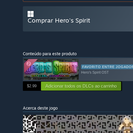
Comprar Hero's Spirit
Conteúdo para este produto
FAVORITO ENTRE JOGADO
Hero's Spirit OST
Adicionar todos os DLCs ao carrinho
$2.99
Acerca deste jogo