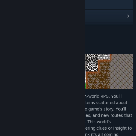
Discord
Frissítési előzmények megnézése
Kapcsolódó hírek olvasása
TOVÁBB
Témák megnézése
A játékról
Közösségi csoportok keresése
Cím:
Hero's Spirit
Műfaj:
Kaland
,
Indie
,
Szerepjáték
Megjelenés dátuma:
2020. dec. 31.
Hero's Spirit
is an exploration-based open-world RPG. You'll
collect the finite, valuable resources and items scattered about
the world, which help progress through the game's story. You'll
find equipment that grants you new abilities, and new routes that
make the world ever more interconnected. This world's
inhabitants will try to help, sometimes offering clues or insight to
guide your journey. And just when you think it's all coming