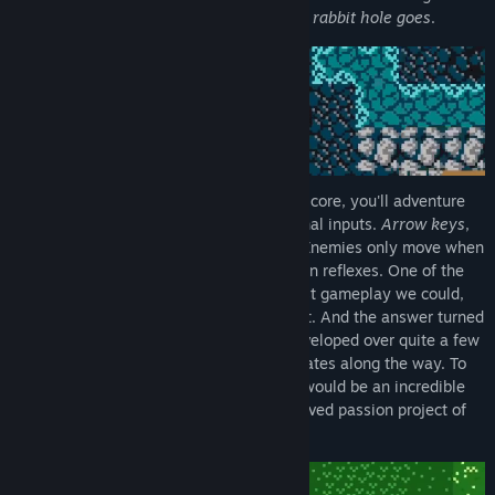
together,
you'll realize just how deep this rabbit hole goes
.
The controls are extremely simple - at its core, you'll adventure
around the world using only four directional inputs.
Arrow keys
,
WSAD
, or a
gamepad
are some options. Enemies only move when
you do- so strategy is more important than reflexes. One of the
design objectives was to take the simplest gameplay we could,
and see how much we could create with it. And the answer turned
out to be quite a lot. Hero's Spirit was developed over quite a few
years, and saw several revisions and updates along the way. To
say that its special to us, as developers, would be an incredible
understatement- it continues to be a beloved passion project of
ours.