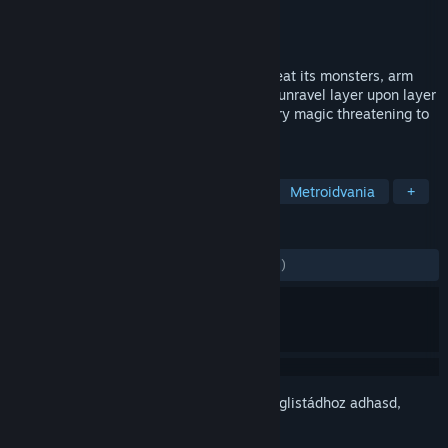
Fejlesztő
mod.kitchen
Kiadó
mod.kitchen
Megjelent
2020. dec. 31.
Explore a vast, open world - evade or defeat its monsters, arm
yourself with knowledge and equipment, unravel layer upon layer
of secrets, and ultimately confront the very magic threatening to
destroy everything.
CÍMKÉK
Felfedezés
Gyűjtögetésmaraton
Metroidvania
+
ÉRTÉKELÉSEK
MINDEN IDŐK:
Nagyon pozitív
(91% / 61)
Jelentkezz be
, hogy ezt a tételt a kívánságlistádhoz adhasd,
követhesd vagy mellőzöttnek jelölhesd.