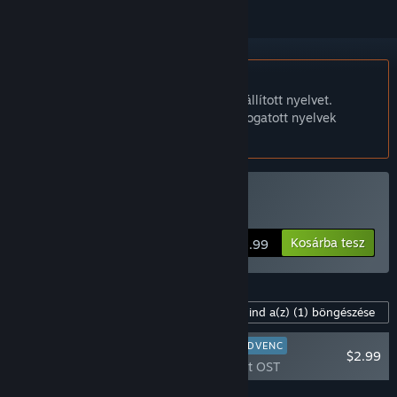
A Magyar nyelv nem támogatott.
Ez a termék nem támogatja a nálad beállított nyelvet.
Kérjük, vásárlás előtt tekintsd át a támogatott nyelvek
listáját.
Hero's Spirit vásárlása
Kosárba tesz
$5.99
Tartalom a játékhoz
Mind a(z)
(1)
böngészése
JÁTÉKOSKEDVENC
$2.99
Hero's Spirit OST
Összes DLC-t a kosárba