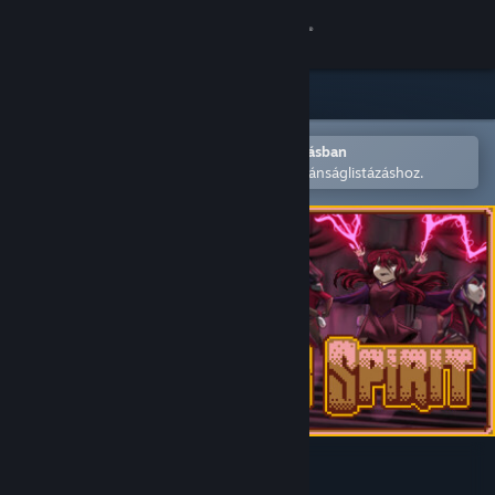
Bejelentkezés
Áruház
Közösség
Megnyitás a Steam mobilalkalmazásban
A könnyű megvásárláshoz vagy kívánságlistázáshoz.
Névjegy
Támogatás
Nyelvváltás
A Steam mobilalkalmazás beszerzése
Asztali weboldalra váltás
Hero's Spirit