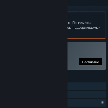
Не поддерживается русский язык
Этот продукт не поддерживает ваш язык. Пожалуйста,
перед покупкой ознакомьтесь со списком поддерживаемых
языков.
Сыграть в 狐の旅路
Бесплатно
ФУНКЦИИ
Для одного игрока
Семейный доступ
Функции профиля ограничены