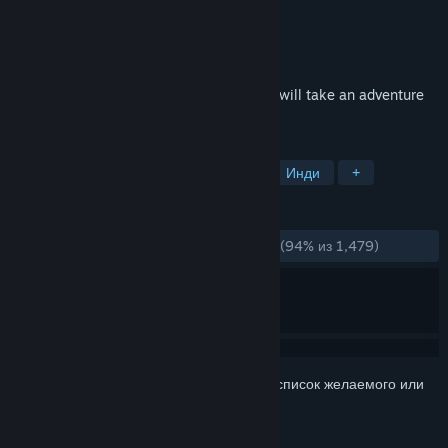
Разработчик
狐の旅路制作组
Издатель
DZ
Дата выпуска
27 янв. 2020 г.
The white hair fox girl, Shirakami Fubuki, will take an adventure
in a different world with her companions.
ПО МЕТКАМ
Бесплатная игра
Ролевая игра
Инди
+
ОБЗОРЫ
ЗА ВСЁ ВРЕМЯ:
Очень положительные
(94% из 1,479)
Войдите
, чтобы добавить этот продукт в список желаемого или
скрыть его