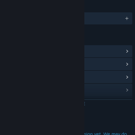
ЯЗЫКИ
Поддерживаемых языков: 2
ССЫЛКИ И ИНФОРМАЦИЯ
Открыть центр сообщества
Просмотреть историю обновлений
Показать связанные новости
Просмотреть обсуждения
Найти группы сообщества
ЧИТАТЬ ДАЛЬШЕ
Название:
狐の旅路
Об этой игре
Жанр:
Бесплатные
,
Инди
,
Ролевые игры
Дата выхода:
27 янв. 2020 г.
This game doesn't have an English version yet. We may do