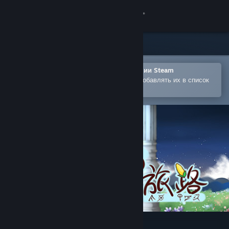
Войти
Магазин
Сообщество
Открыть в мобильном приложении Steam
Позволяет легко покупать игры и добавлять их в список
желаемого
Информация
Поддержка
Изменить язык
Скачать мобильное приложение Steam
Полная версия
狐の旅路