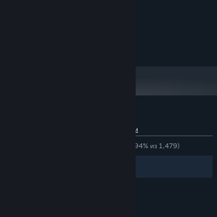
1 GHz
ПРОЦЕССОР:
128 MB ОЗУ
ОПЕРАТИВНАЯ ПАМЯТЬ:
Nakiri Ayame
DirectX9.0 VRAM
ВИДЕОКАРТА:
версии 9.0
DIRECTX:
She is a Japanese ghost, who has a delicate girlish heart.
1000 MB
МЕСТО НА ДИСКЕ:
Oozora Subaru
A Virtual manager of the virtual sports department. She is hard-
working, and often to encourage companions with her vitality and
Обзоры пользователей: 狐の旅路
enthusiasm. It has a good relationship with Ayame.
О пользовательских обзорах
Ваши настройки
ЗА ВСЁ ВРЕМЯ:
Очень положительные
(94% из 1,479)
Discord for reply bug:
Фильтры
Ваши языки
© Valve Corporation. Все права сохранены. Все
торговые марки являются собственностью
соответствующих владельцев в США и других