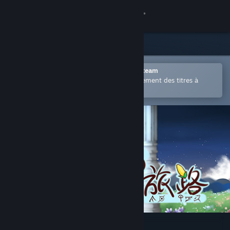
Se connecter
Magasin
Communauté
Ouvrir dans l'application mobile Steam
Permet d'acheter ou d'ajouter facilement des titres à
votre liste de souhaits.
À propos
Support
Changer la langue
Télécharger l'application mobile Steam
Voir version ordi. du site
狐の旅路