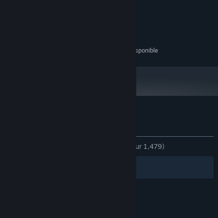
1 GHz
PROCESSEUR :
128 MB de mémoire
MÉMOIRE VIVE :
Nakiri Ayame
DirectX9.0 VRAM
GRAPHIQUES :
Version 9.0
DIRECTX :
She is a Japanese ghost, who has a delicate girlish heart.
1000 MB d'espace disque disponible
ESPACE DISQUE :
Oozora Subaru
A Virtual manager of the virtual sports department. She is hard-
working, and often to encourage companions with her vitality and
Évaluations pour 狐の旅路
enthusiasm. It has a good relationship with Ayame.
À propos des évaluations
Vos préférences
DEPUIS LE DÉBUT :
très positives
(94 % sur 1,479)
Discord for reply bug:
Filtres
Vos langues
© Valve Corporation. Tous droits réservés. Toutes les
marques commerciales sont la propriété de leurs