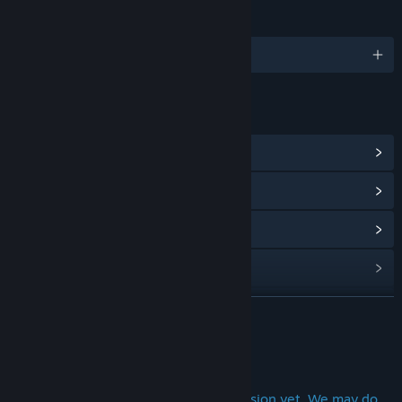
LANGUES
2 langues prises en charge
LIENS ET INFORMATIONS
Afficher le hub de la communauté
Voir l'historique des mises à jour
Lire les actualités liées
Consulter les discussions
Trouver des groupes de la communauté
EN SAVOIR PLUS
Titre :
狐の旅路
À propos de ce jeu
Genre :
Free-to-play
,
Indépendant
,
RPG
Date de parution :
27 janv. 2020
This game doesn't have an English version yet. We may do