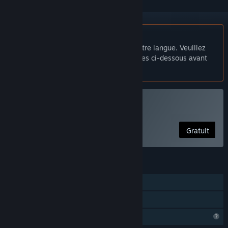
Français non disponible
Ce produit n'est pas disponible dans votre langue. Veuillez
consulter la liste des langues disponibles ci-dessous avant
de l'acheter.
Jouer à 狐の旅路
Gratuit
FONCTIONNALITÉS
Solo
Partage familial
Fonctionnalités de profil limitées