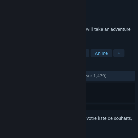
Développement
狐の旅路制作组
Édition
DZ
Sorti le
27 janv. 2020
The white hair fox girl, Shirakami Fubuki, will take an adventure
in a different world with her companions.
TAGS
Free-to-play
RPG
Indépendant
Anime
+
ÉVALUATIONS
DEPUIS LE DÉBUT :
très positives
(94 % sur 1,479)
Connectez-vous
pour ajouter cet article à votre liste de souhaits,
le suivre ou l'ignorer