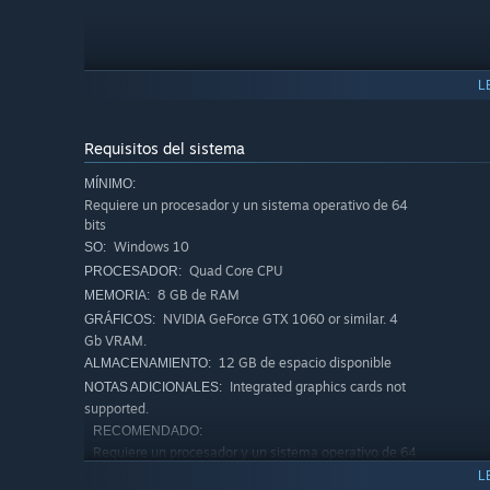
L
Requisitos del sistema
MÍNIMO:
Requiere un procesador y un sistema operativo de 64
bits
Windows 10
SO:
Quad Core CPU
PROCESADOR:
Mods
8 GB de RAM
MEMORIA:
NVIDIA GeForce GTX 1060 or similar. 4
GRÁFICOS:
Usa el mismo editor que los desarrolladores para crear 
Gb VRAM.
juego. Incluye un soporte para mods integrado, program
12 GB de espacio disponible
ALMACENAMIENTO:
incluye mods de ejemplo muy detallados para que aprenda
Integrated graphics cards not
NOTAS ADICIONALES:
empezar a hacer mods. O adéntrate y disfruta de la gra
supported.
RECOMENDADO:
Requiere un procesador y un sistema operativo de 64
bits
L