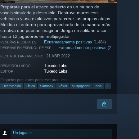
Prepárate para el atraco perfecto en un mundo de
voxels simulado y destruible. Destruye muros con
vehículos y usa explosivos para crear tus propios atajos.
Moldea el entorno para aprovecharlo de la manera más
creativa que puedas imaginar. Juega en solitario o con
hasta 12 jugadores en multijugador.
Extremadamente positivas
(1.484)
RESEÑAS RECIENTES:
Extremadamente positivas
(2.409)
RESEÑAS EN ESPAÑOL DE ESPAÑA:
21 ABR 2022
FECHA DE LANZAMIENTO:
Tuxedo Labs
DESARROLLADOR:
Tuxedo Labs
EDITOR:
Etiquetas populares para este producto:
Destrucción
Física
Sandbox
Vóxel
Multijugador
Indie
+
Un jugador