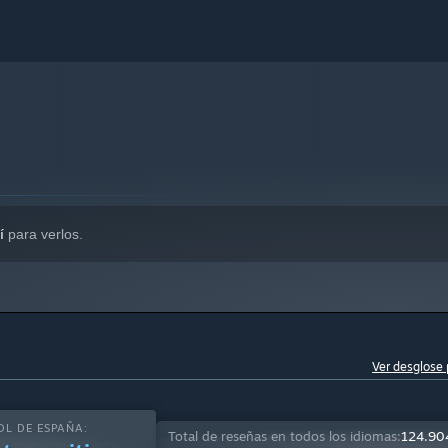
í
para verlos.
Ver desglose 
ultijugador online. Prepara una sesión privada para ti y tus
paña, divertirte en el modo Sandbox o jugar con mods creados
OL DE ESPAÑA:
Total de reseñas en todos los idiomas:
124.90