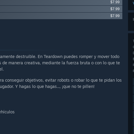
$7.99
$7.99
$7.99
etamente destruible. En Teardown puedes romper y mover todo
 de manera creativa, mediante la fuerza bruta o con lo que te
l.
a conseguir objetivos, evitar robots o robar lo que te pidan los
ugador. Y hagas lo que hagas..., ¡que no te pillen!
ehículos