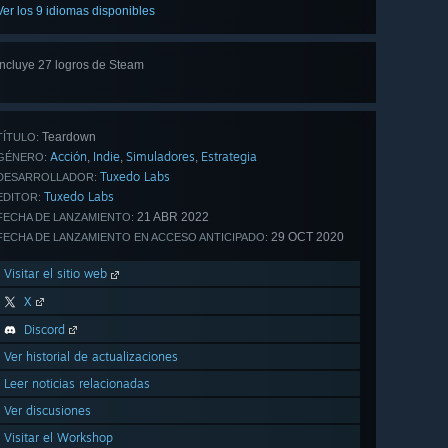
Ver los 9 idiomas disponibles
Incluye 27 logros de Steam
Ver
los 27
Teardown
TÍTULO:
Acción
Indie
Simuladores
Estrategia
,
,
,
GÉNERO:
Tuxedo Labs
DESARROLLADOR:
Tuxedo Labs
EDITOR:
21 ABR 2022
FECHA DE LANZAMIENTO:
29 OCT 2020
FECHA DE LANZAMIENTO EN ACCESO ANTICIPADO:
Visitar el sitio web
X
Discord
Ver historial de actualizaciones
Leer noticias relacionadas
Ver discusiones
Visitar el Workshop