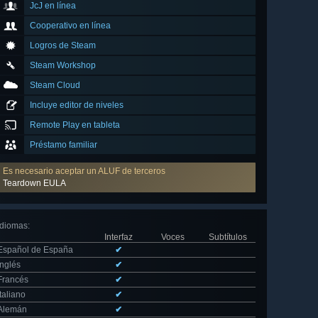
JcJ en línea
Cooperativo en línea
Logros de Steam
Steam Workshop
Steam Cloud
Incluye editor de niveles
Remote Play en tableta
Préstamo familiar
Es necesario aceptar un ALUF de terceros
Teardown EULA
Idiomas
:
Interfaz
Voces
Subtítulos
Español de España
✔
Inglés
✔
Francés
✔
Italiano
✔
Alemán
✔