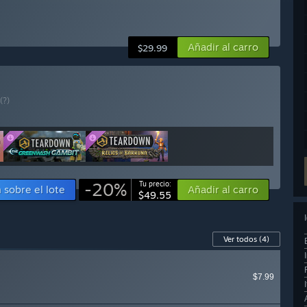
Añadir al carro
$29.99
(?)
-20%
Tu precio:
 sobre el lote
Añadir al carro
$49.55
Ver todos
(4)
$7.99