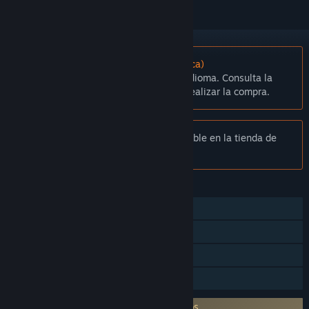
No disponible en Español (Latinoamérica)
Este artículo no está disponible en tu idioma. Consulta la
lista de idiomas disponibles antes de realizar la compra.
Aviso:
Eternal Magic ya no está disponible en la tienda de
Steam.
CARACTERÍSTICAS
Multijugador masivo
JcJ en línea
Compras dentro de la aplicación
Préstamo familiar
Es necesario aceptar un ALUF de terceros