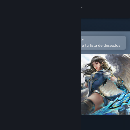
Iniciar sesión
Tienda
Comunidad
Abrir en la aplicación Steam Mobile
Para comprar o agregar fácilmente a tu lista de deseados
Acerca de
Soporte
Cambiar idioma
Obtener la aplicación de Steam Mobile
Ver versión clásica
Eternal Magic