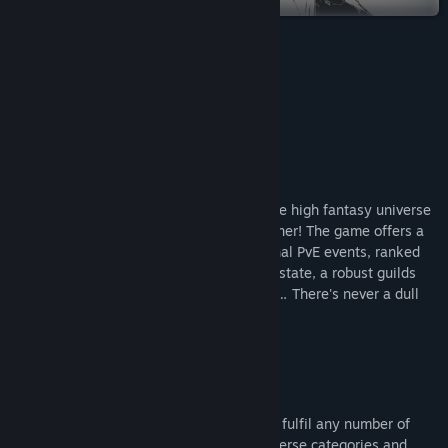
Leer noticias relacionadas
Ver discusiones
MORE GAMES FROM 101XP
Buscar grupos de la comunidad
Título:
Eternal Magic
Género:
Acción
,
Free to Play
,
Multijugador masivo
,
Rol
Acerca de este juego
Fecha de lanzamiento:
17 ABR 2020
Eternal Magic is a new MMORPG set in the high fantasy universe
where adventures await behind every corner! The game offers a
spellbinding storyline, a variety of seasonal PvE events, ranked
PvP, MOBA mode, player-owned private estate, a robust guilds
system, as well as a deep social element… There's never a dull
moment in Terrasia!
Key features:
Invent your own battle strategy!
Make sure that your character is ready to fulfil any number of
combat roles by combining skills from diverse categories and