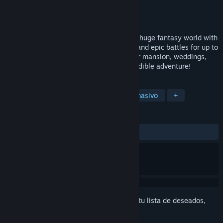
Desarrollador
Duoyi
Editor
101XP
Lanzado el
17 ABR 2020
Free-to-play MMORPG Eternal Magic is a huge fantasy world with
a flexible class system, dynamic combat and epic battles for up to
80 people. A MOBA mode, a party in your mansion, weddings,
and guild battles. A killer mix for an incredible adventure!
ETIQUETAS
Free to Play
Rol
Multijugador masivo
+
RESEÑAS
SIEMPRE:
Variadas
(68 % de 682)
Inicia sesión
para agregar este artículo a tu lista de deseados,
seguirlo o marcarlo como ignorado.