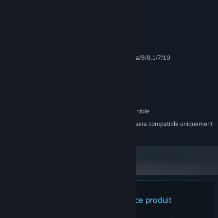
Découvrez l'histoire de ce monde
Configuration requise
MINIMALE :
Windows XP/Vista/8/8.1/7/10
SYSTÈME D'EXPLOITATION *:
3.2GHz
PROCESSEUR :
8 GB de mémoire
MÉMOIRE VIVE :
GTX 970
GRAPHIQUES :
Version 10
DIRECTX :
15 GB d'espace disque disponible
ESPACE DISQUE :
À compter du 1ᵉʳ janvier 2024, le client Steam sera compatible uniquement
*
avec Windows 10 et ses versions plus récentes.
Aucune évaluation pour ce produit