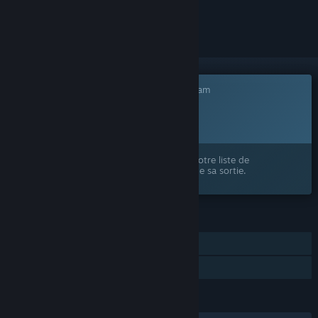
le suivre ou l'ignorer
Ce jeu n'est pas encore disponible sur Steam
Date de sortie prévue :
À déterminer
Ce produit vous intéresse ? Ajoutez-le à votre liste de
souhaits et recevez une notification lors de sa sortie.
FONCTIONNALITÉS
Solo
Partage familial
LANGUES