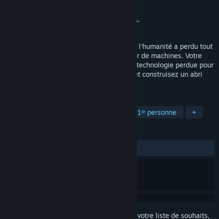
Développement
Blackflare Studio
Édition
GameHunters
,
PlayWay S.A.
Sorti le
À déterminer
Dans un monde dominé par les machines, l'humanité a perdu tout
espoir pour l'avenir. Vous êtes un chasseur de machines. Votre
tâche consiste à récupérer et à utiliser la technologie perdue pour
sauver la race humaine. Suivez, chassez et construisez un abri
dans ce monde extrêmement hostile.
TAGS
FPS
Action
Science-fiction
1ʳᵉ personne
+
ÉVALUATIONS
aucune évaluation
Connectez-vous
pour ajouter cet article à votre liste de souhaits,