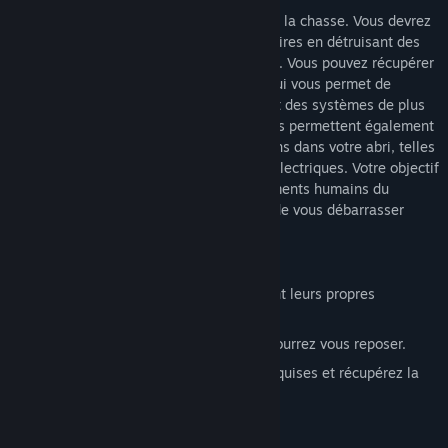
Mech hunter est un jeu de survie basé sur la chasse. Vous devrez
obtenir la plupart des ressources nécessaires en détruisant des
machines qui ont conquis le monde entier. Vous pouvez récupérer
des objets précieux de vos ennemis, ce qui vous permet de
construire des armes, des équipements et des systèmes de plus
en plus avancés. Les pièces acquises vous permettent également
de construire de nombreuses améliorations dans votre abri, telles
que des filtres à eau et des générateurs électriques. Votre objectif
est de sauver l'un des derniers établissements humains du
continent. Vous devez trouver un moyen de vous débarrasser
enfin de la menace.
Caractéristiques principales
De nombreux types de machines qui ont leurs propres
comportements, goûts et faiblesses.
Construisez un abri dans lequel vous pourrez vous reposer.
Créez des armes à partir des pièces acquises et récupérez la
technologie perdue.
Explorez les villes abandonnées