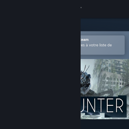
Se connecter
Magasin
Communauté
Ouvrir dans l'application mobile Steam
Permet d'ajouter facilement des titres à votre liste de
souhaits.
À propos
Support
Changer la langue
Télécharger l'application mobile Steam
Voir version ordi. du site
Mech Hunter