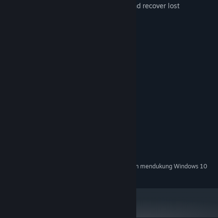
Create weapons from acquired parts and recover lost
technology.
Explore abandoned cities
Learn about the history of this world
Persyaratan Sistem
MINIMUM:
Windows XP/Vista/8/8.1/7/10
OS *:
3.2GHz
PROSESOR:
8 GB RAM
MEMORI:
GTX 970
GRAFIS:
Versi 10
DIRECTX:
15 GB ruang tersedia
PENYIMPANAN:
Mulai 1 Januari 2024, Steam Client hanya akan mendukung Windows 10
*
dan versi yang lebih baru.