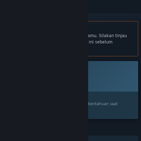
Bhs. Indonesia tidak didukung
Produk ini tidak didukung dalam bahasamu. Silakan tinjau
daftar bahasa yang didukung di bawah ini sebelum
melakukan pembelian.
Game ini belum tersedia di Steam
Rencana Tanggal Rilis:
Akan diumumkan
Tertarik?
Tambahkan ke wishlist dan dapatkan pemberitahuan saat
tersedia.
FITUR
Pemain Tunggal