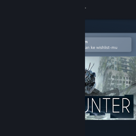
Login
Toko
Komunitas
Buka dengan Aplikasi Seluler Steam
Untuk mempermudah menambahkan ke wishlist-mu
Tentang
Bantuan
Ubah bahasa
Dapatkan Aplikasi Seluler Steam
Lihat situs web desktop
Mech Hunter