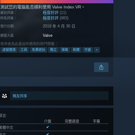
測試您的電腦能否順利使用 Valve Index VR。
極度好評
(11)
最近評論：
極度好評
(983)
所有評論：
2019 年 4 月 30 日
發行日期:
Valve
開發人員:
使用者為此產品所選用的熱門標籤：
虛擬實境
工具
免費遊玩
獨立
彈幕
軟體
可愛
+
親友同享
語言
:
介面
完整語音
字幕
✔
繁體中文
✔