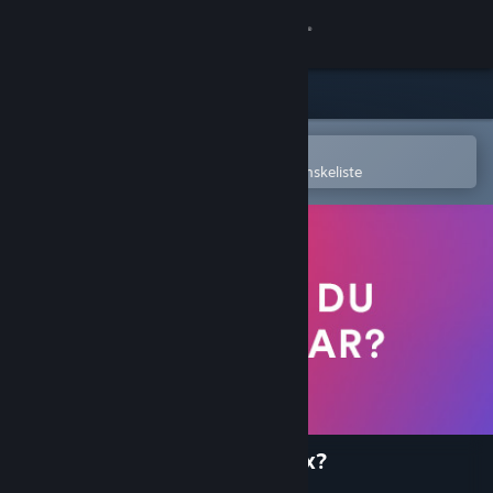
Log på
Butik
Fællesskab
Åbn i Steam-mobilappen
for nemt at købe og tilføje til din ønskeliste
Om
Support
Skift sprog
Hent Steam-mobilappen
Vis desktop-webside
Are you ready for Valve Index?