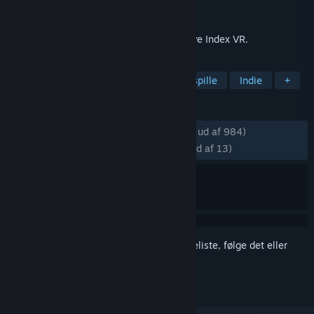
Udvikler
Valve
Udgivet
30. apr. 2019
Test din PC for at se, om du er klar til Valve Index VR.
TAGS
VR
Hjælpeværktøjer
Gratis at spille
Indie
+
ANMELDELSER
GENNEM TIDERNE:
Meget positive
(89% ud af 984)
SENESTE:
Hovedsageligt positive
(76% ud af 13)
Log på
for at føje dette emne til din ønskeliste, følge det eller
markere det som ignoreret