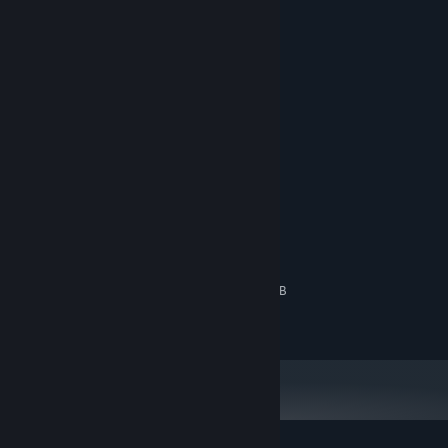
Systemkrav
MINIMUM:
Windows 10
STYRESYSTEM:
Dual Core with Hyper-Threading
PROCESSOR:
NVIDIA 970, AMD RX480
GRAFIK:
Bredbåndsinternetforbindelse
NETVÆRK:
Available
YDERLIGERE BEMÆRKNINGER:
DisplayPort (Version 1.2) and USB (2.0+) Port
Required
ANBEFALET:
Quad Core +
PROCESSOR:
NVIDIA 1070 or better
GRAFIK:
Available USB
YDERLIGERE BEMÆRKNINGER:
(3.0+) Port Required for Headset Pass-Through
Camera & USB Port Support