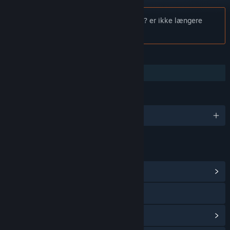
Bemærk:
Are you ready for Valve Index? er ikke længere
tilgængeligt i Steam-butikken.
FUNKTIONER
Familiedeling
SPROG
Engelsk og 14 andre
LINKS OG INFO
Vis fællesskabshub
Besøg webstedet
Vis opdateringshistorik