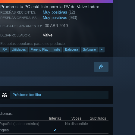
Prueba si tu PC está listo para la RV de Valve Index.
Muy positivas
(12)
RESEÑAS RECIENTES:
Muy positivas
(983)
RESEÑAS GENERALES:
30 ABR 2019
FECHA DE LANZAMIENTO:
Valve
DESARROLLADOR:
Etiquetas populares para este producto:
RV
Utilidades
Free to Play
Indie
Balacera
Software
+
Préstamo familiar
Idiomas
:
Interfaz
Voces
Subtítulos
Español (Latinoamérica)
No disponible
Inglés
✔