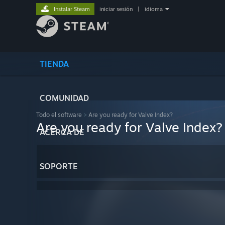
Instalar Steam
iniciar sesión
|
idioma
TIENDA
COMUNIDAD
Todo el software
>
Are you ready for Valve Index?
Are you ready for Valve Index?
ACERCA DE
SOPORTE