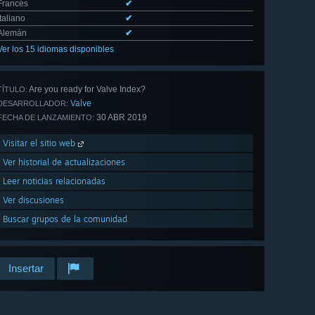
Francés
✔
Italiano
✔
Alemán
✔
Ver los 15 idiomas disponibles
Are you ready for Valve Index?
TÍTULO:
Valve
DESARROLLADOR:
30 ABR 2019
FECHA DE LANZAMIENTO:
Visitar el sitio web
Ver historial de actualizaciones
Leer noticias relacionadas
Ver discusiones
Buscar grupos de la comunidad
Insertar