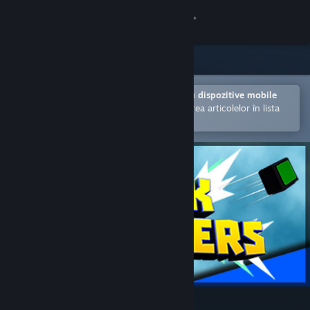
Conectează-te
Magazin
Comunitate
Deschide în aplicația Steam pentru dispozitive mobile
Facilitează achiziționarea și adăugarea articolelor în lista
de dorințe.
Despre
Asistență
Schimbă limba
Obține aplicația Steam pentru dispozitive mobile
Vezi site în versiunea pentru desktop
Block Busters