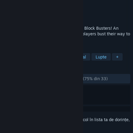
Dezvoltator
Arctic Fox Game Studios
Editor
Arctic Fox Game Studios
Lansare
7 febr. 2020
Knock your friends or foes into oblivion in Block Busters! An
exciting & chaotic brawler where up to 4 players bust their way to
victory!
ETICHETE
Gratuit
Acțiune
Indie
Casual
Lupte
+
RECENZII
DINTOTDEAUNA:
În mare parte pozitive
(75% din 33)
Conectează-te
pentru a adăuga acest articol în lista ta de dorințe,
a-l urmări sau a-l marca drept ignorat.