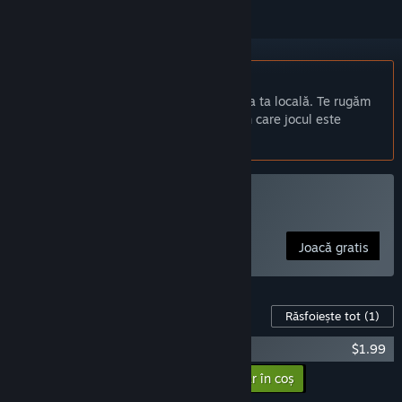
Nu este disponibil în limba: Română
Acest produs nu este disponibil în limba ta locală. Te rugăm
să consulți lista de mai jos cu limbile în care jocul este
disponibil înainte de achiziționare
Joacă Block Busters
Joacă gratis
Conținut pentru jocul acesta
Răsfoiește tot
(1)
Block Busters - Local Party
$1.99
Adaugă conținutul suplimentar în coș
$1.99