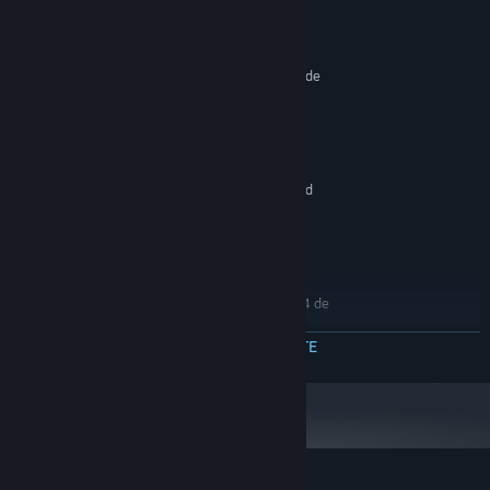
Cerințe de sistem
MINIM:
Necesită un procesor și sistem de operare pe 64 de
biți
Windows 7, Windows 8, Windows 10
SO *:
Intel Core i3 3220
PROCESOR:
1024 MB RAM
MEMORIE:
NVIDIA GeForce GTX 660 or Integrated
GRAFICĂ:
Graphics (With Potato Quality Enabled)
Conexiune cu bandă largă la internet
REȚEA:
2048 MB spațiu disponibil
STOCARE:
RECOMANDAT:
Necesită un procesor și sistem de operare pe 64 de
biți
Windows 7, Windows 8, Windows 10
CITEȘTE MAI MULTE
SO *:
Intel Core i5 750
PROCESOR:
2048 MB RAM
MEMORIE:
NVIDIA GeForce GTX 760
GRAFICĂ:
Conexiune cu bandă largă la internet
REȚEA:
4096 MB spațiu disponibil
STOCARE: