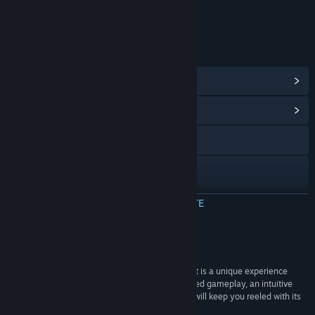
Include elemente interactive
Interacțiune online
LINKURI ȘI INFORMAȚII
Vezi realizările Steam
(32)
Vezi centrul comunitar al jocului
Accesează site-ul oficial
X
YouTube
CITEȘTE MAI MULTE
Vezi istoricul actualizărilor
Recenzii
Citește știri asociate
“Block Busters is the next Rocket League in that it is a unique experience
unparalleled on the market with incredibly polished gameplay, an intuitive
Vezi discuțiile
UX/UI and stunning graphics. This is a hook that will keep you reeled with its
competitive nature and hilarious cosmetics.”