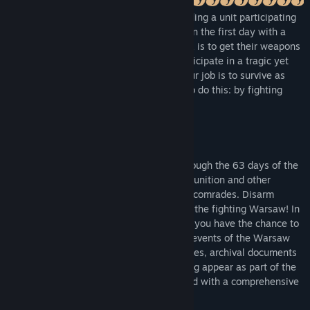
You take on the role of a commander leading a unit participating
in the 1944 Warsaw Uprising. You start on the first day with a
group of three insurgents whose first task is to get their weapons
and get to the base camp safely. You participate in a tragic yet
heroic chapter of the capital's history. Your job is to survive as
long as possible. There is only one way to do this: by fighting
with a weapon in hand.
LEAD AND MANAGE YOUR TEAM
Make key decisions and lead soldiers through the 63 days of the
Warsaw Uprising. Acquire weapons, ammunition and other
resources needed for the survival of your comrades. Disarm
enemy units, neutralise artillery and help the fighting Warsaw! In
the new, expanded version of the project, you have the chance to
experience missions based on the actual events of the Warsaw
Uprising. In addition, photographs of figures, archival documents
and posters directly related to the Uprising appear as part of the
gameplay. The game is also supplemented with a comprehensive
timeline showing key events day by day.