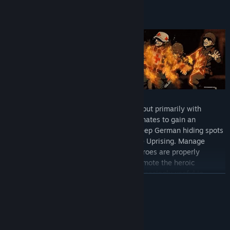
DEVELOP SKILLS
Defeat the enemy not only with strength but primarily with
cleverness. Use the skills of your subordinates to gain an
advantage over the enemy. Regularly sweep German hiding spots
and armouries to procure weapons for the Uprising. Manage
weapons and ammunition so that your heroes are properly
equipped for clashes with the enemy. Promote the heroic
insurgents as well, who will acquire – increasingly useful in
ZJISTIT VÍCE
clashes – skills over time and form an effective, cohesive team.
EXPLORE THE CITY
Systémové požadavky
MINIMÁLNÍ: