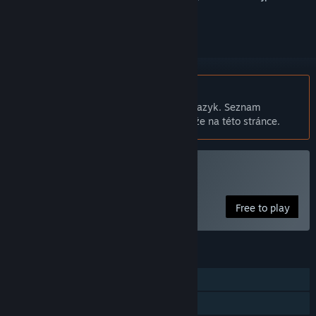
přihlásit
.
Čeština není podporována
Tento produkt nepodporuje Váš místní jazyk. Seznam
podporovaných jazyků je k dispozici níže na této stránce.
Hrát WARSAW
Free to play
FUNKCE
Režim pro jednoho hráče
Achievementy