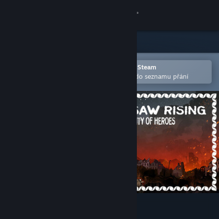
Přihlásit se
Obchod
Komunita
Otevřete v mobilní aplikaci služby Steam
Pro snazší zakoupení nebo přidání do seznamu přání
Informace
Podpora
Změnit jazyk
Mobilní aplikace služby Steam
Desktopová verze stránky
WARSAW