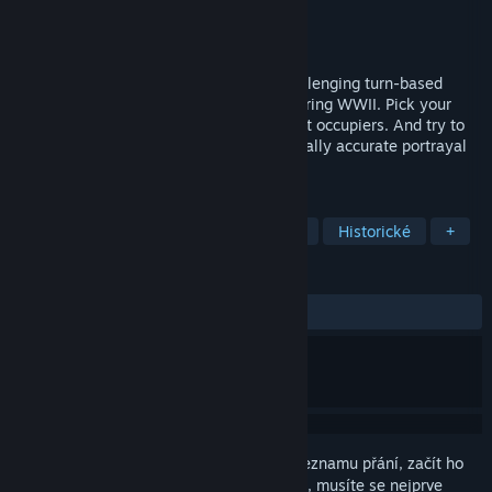
Vývojář
Pixelated Milk
,
Retrovibe Games
Vydavatel
Instytut Pamięci Narodowej
Vydání
2. říj. 2019
WARSAW RISING: City of Heroes is a challenging turn-based
tactical RPG set in an occupied capital during WWII. Pick your
heroes. Navigate historic streets. Confront occupiers. And try to
survive the 63 days of hell in this historically accurate portrayal
of Poles fighting for their city.
ZNAČKY
Taktická RPG
S armádní tématikou
Historické
+
RECENZE
VŠECHNY:
Smíšené
(65 % z 1,388)
Abyste si mohli tento produkt přidat do seznamu přání, začít ho
sledovat nebo ho zařadit mezi ignorované, musíte se nejprve