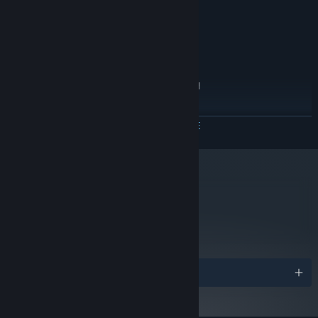
128MB
ВИДЕОКАРТА:
версии 12
DIRECTX:
600 MB
МЕСТО НА ДИСКЕ:
РЕКОМЕНДОВАННЫЕ:
Windows 7 or later
ОС *:
Requires a 64-bit processor and
ПРОЦЕССОР:
operating system
4 GB ОЗУ
ОПЕРАТИВНАЯ ПАМЯТЬ:
ЧИТАТЬ ДАЛЬШЕ
512MB
ВИДЕОКАРТА:
версии 12
DIRECTX:
600 MB
МЕСТО НА ДИСКЕ:
С 1 января 2024 года клиент Steam будет поддерживать только
*
Windows 10 и более поздние версии.
metacritic
70
Прочитать рецензии
критиков
Награды