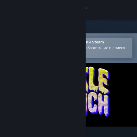
Войти
Магазин
Сообщество
Открыть в мобильном приложении Steam
Позволяет легко покупать игры и добавлять их в список
желаемого
Информация
Поддержка
Изменить язык
Скачать мобильное приложение Steam
Полная версия
Knuckle Sandwich