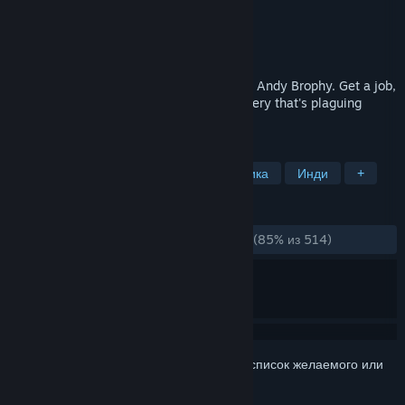
Разработчик
Andy Brophy
Издатель
Dinko
,
SUPERHOT PRESENTS
Дата выпуска
22 ноя. 2023 г.
Knuckle Sandwich is a turn-based RPG by Andy Brophy. Get a job,
beat up some monsters, and solve a mystery that's plaguing
Bright City.
ПО МЕТКАМ
Глубокий сюжет
Пиксельная графика
Инди
+
ОБЗОРЫ
ЗА ВСЁ ВРЕМЯ:
Очень положительные
(85% из 514)
Войдите
, чтобы добавить этот продукт в список желаемого или
скрыть его