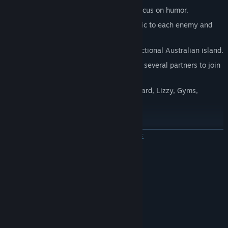
An offbeat and personal story with a focus on humor.
Over 100 fast-paced minigames specific to each enemy and
playable character.
Vibrant city locations to explore on a fictional Australian island.
A massive cast of characters, including several partners to join
you along the way.
A huge soundtrack with music by Nelward, Lizzy, Gyms,
Barchboi, and pngsequence.
ЧИТАТЬ ДАЛЬШЕ
Системные требования
МИНИМАЛЬНЫЕ:
Windows 7 or later
ОС *:
Requires a 64-bit processor and
ПРОЦЕССОР:
operating system
2 GB ОЗУ
ОПЕРАТИВНАЯ ПАМЯТЬ: