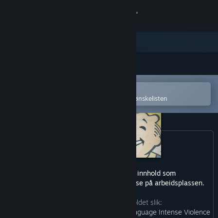
Logg inn
Butikk
Samfunn
Åpne i Steams mobilapp
Om
for å enkelt kjøpe eller legge til på ønskelisten
Kundestøtte
Bytt språk
Skaff deg Steam-appen på mobil
Dette produktet har muligens innhold som
ikke er passende for alle aldre, eller å se på arbeidsplassen.
Vis skrivebordsversjon
Utviklerne beskriver innholdet slik:
“Blood and Gore Use of Drugs Strong Language Intense Violence