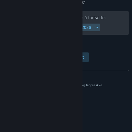
In-Game Purchases”
Skriv inn fødselsdatoen din for å fortsette:
Vis side
Avbryt
Dataene brukes kun til bekreftelse og lagres ikke.