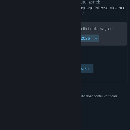
Dezvoltatorii descriu conținutul astfel:
“Blood and Gore Use of Drugs Strong Language Intense Violence
In-Game Purchases”
Pentru a continua, te rugăm să specifici data nașterii:
Vezi pagina
Anulează
Aceste informații nu vor fi stocate și sunt folosite doar pentru verificări.