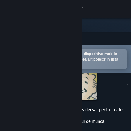
Conectează-te
Magazin
Comunitate
Deschide în aplicația Steam pentru dispozitive mobile
Despre
Facilitează achiziționarea și adăugarea articolelor în lista
de dorințe.
Asistență
Schimbă limba
Obține aplicația Steam pentru dispozitive mobile
Acest produs poate include conținut neadecvat pentru toate
Vezi site în versiunea pentru desktop
vârstele
sau pentru vizualizarea la locul de muncă.