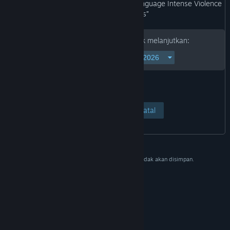
“Blood and Gore Use of Drugs Strong Language Intense Violence
In-Game Purchases”
Mohon isi tanggal lahirmu untuk melanjutkan:
Lihat Halaman
Batal
Data ini hanya untuk memverifikasi dan tidak akan disimpan.