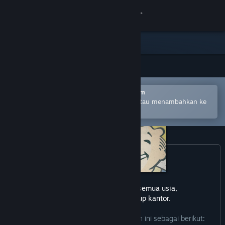
Login
Toko
Komunitas
Buka dengan Aplikasi Seluler Steam
Tentang
Untuk mempermudah pembelian atau menambahkan ke
wishlist-mu
Bantuan
Ubah bahasa
Dapatkan Aplikasi Seluler Steam
game ini tidak cocok untuk semua usia,
Lihat situs web desktop
atau untuk dilihat di lingkup kantor.
Pengembang mendeskripsikan konten ini sebagai berikut: