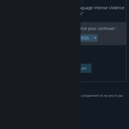
contenu du produit :
“Blood and Gore Use of Drugs Strong Language Intense Violence
In-Game Purchases”
Veuillez indiquer votre date de naissance pour continuer :
Voir la page
Annuler
Ces données sont utilisées à des fins de vérification uniquement et ne seront pas
conservées.