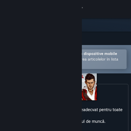
Conectează-te
Magazin
Comunitate
Deschide în aplicația Steam pentru dispozitive mobile
Despre
Facilitează achiziționarea și adăugarea articolelor în lista
de dorințe.
Asistență
Schimbă limba
Obține aplicația Steam pentru dispozitive mobile
Acest produs poate include conținut neadecvat pentru toate
Vezi site în versiunea pentru desktop
vârstele
sau pentru vizualizarea la locul de muncă.