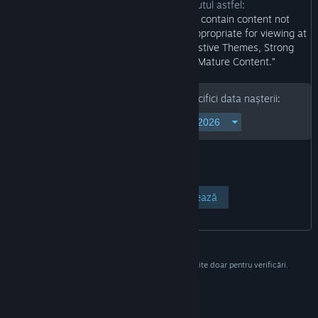
Dezvoltatorii descriu conținutul astfel:
“Escape Dead Island: This Game may contain content not
appropriate for all ages, or may not be appropriate for viewing at
work: Intense Violence or Gore, Suggestive Themes, Strong
Language, Use of Drugs, General Mature Content.”
Pentru a continua, te rugăm să specifici data nașterii:
Vezi pagina
Anulează
Aceste informații nu vor fi stocate și sunt folosite doar pentru verificări.