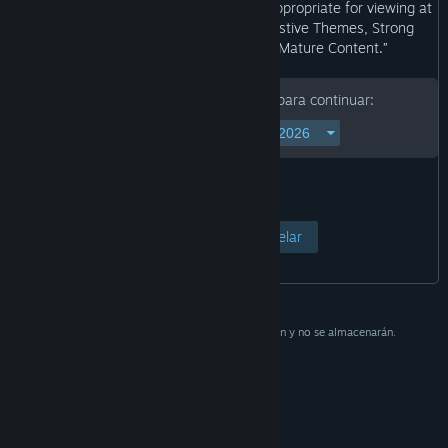
appropriate for all ages, or may not be appropriate for viewing at
work: Intense Violence or Gore, Suggestive Themes, Strong
Language, Use of Drugs, General Mature Content.”
Ingresa tu fecha de nacimiento para continuar:
Ver página
Cancelar
Estos datos se utilizan solo como verificación y no se almacenarán.