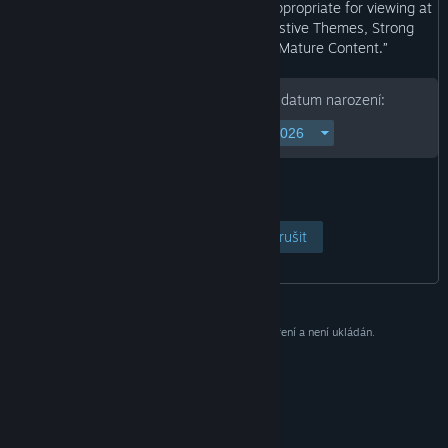
appropriate for all ages, or may not be appropriate for viewing at
work: Intense Violence or Gore, Suggestive Themes, Strong
Language, Use of Drugs, General Mature Content.”
Chcete-li pokračovat, zadejte své datum narození:
Otevřít stránku
Zrušit
Tento údaj slouží pouze pro potřeby ověření a není ukládán.