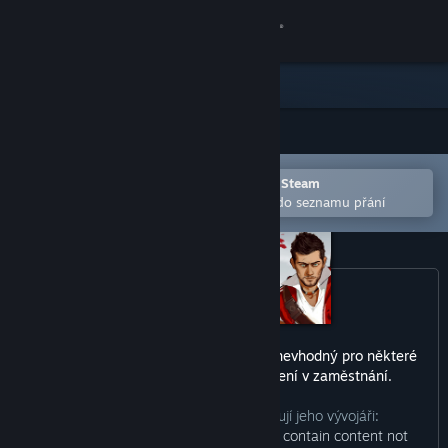
Přihlásit se
Obchod
Komunita
Otevřete v mobilní aplikaci služby Steam
Informace
Pro snazší zakoupení nebo přidání do seznamu přání
Podpora
Změnit jazyk
Mobilní aplikace služby Steam
Tento produkt může zahrnovat obsah nevhodný pro některé
věkové kategorie nebo pro prohlížení v zaměstnání.
Desktopová verze stránky
Jak obsah tohoto produktu popisují jeho vývojáři:
“Escape Dead Island: This Game may contain content not