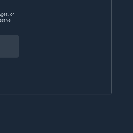
ages, or
estive