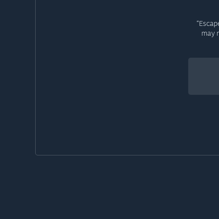
“Escape
may n