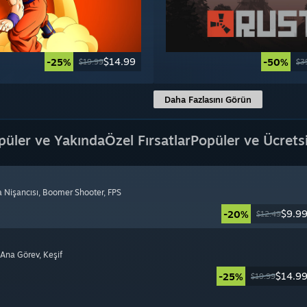
$14.99
-25%
-50%
$19.99
$3
Daha Fazlasını Görün
püler ve Yakında
Özel Fırsatlar
Popüler ve Ücrets
a Nişancısı
, Boomer Shooter
, FPS
$9.9
-20%
$12.49
i Ana Görev
, Keşif
$14.9
-25%
$19.99