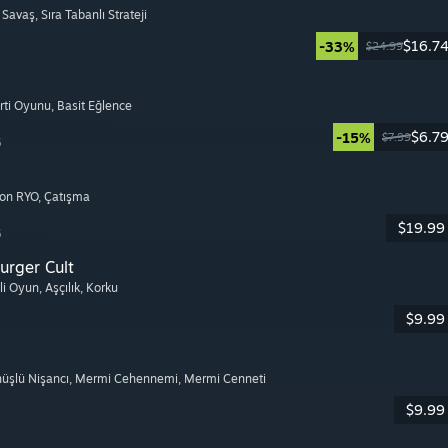
ı Savaş
, Sıra Tabanlı Strateji
$16.7
-33%
$24.99
arti Oyunu
, Basit Eğlence
$6.7
-15%
$7.99
6
yon RYO
, Çatışma
$19.99
6
urger Cult
şli Oyun
, Aşçılık
, Korku
$9.99
nüşlü Nişancı
, Mermi Cehennemi
, Mermi Cenneti
$9.99