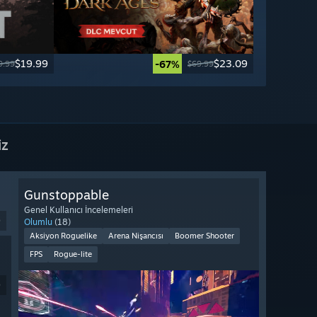
$19.99
$23.09
-67%
9.99
$69.99
iz
Gunstoppable
Genel Kullanıcı İncelemeleri
9
Olumlu
(18)
Aksiyon Roguelike
Arena Nişancısı
Boomer Shooter
FPS
Rogue-lite
9