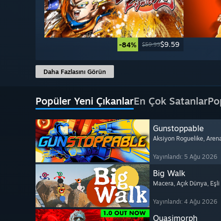
$9.59
-84%
$59.99
Daha Fazlasını Görün
Popüler Yeni Çıkanlar
En Çok Satanlar
Po
Gunstoppable
Aksiyon Roguelike
, Aren
Yayınlandı: 5 Ağu 2026
Big Walk
Macera
, Açık Dünya
, Eşl
Yayınlandı: 4 Ağu 2026
Quasimorph