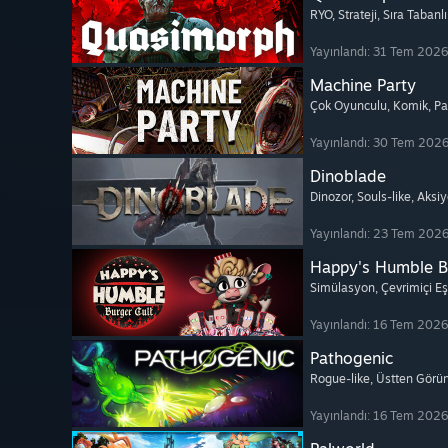
RYO
, Strateji
, Sıra Tabanl
Yayınlandı: 31 Tem 2026
Machine Party
Çok Oyunculu
, Komik
, P
Yayınlandı: 30 Tem 202
Dinoblade
Dinozor
, Souls-like
, Aksi
Yayınlandı: 23 Tem 202
Happy's Humble B
Simülasyon
, Çevrimiçi E
Yayınlandı: 16 Tem 2026
Pathogenic
Rogue-like
, Üstten Görü
Yayınlandı: 16 Tem 2026