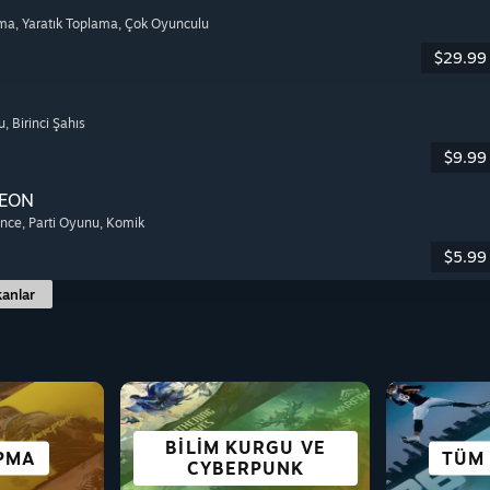
lma
, Yaratık Toplama
, Çok Oyunculu
$29.99
u
, Birinci Şahıs
$9.99
EON
ence
, Parti Oyunu
, Komik
$5.99
anlar
BILIM KURGU VE
PMA
EJI
ON
RA
SIMÜLASYON
KORKU
EŞLI
BASI
ZENG
TÜM
CYBERPUNK