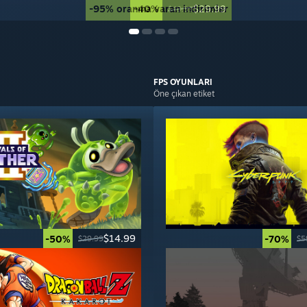
-95% oranına varan indirimler
-40%
$29.99
$49.99
FPS
OYUNLARI
Öne çıkan etiket
$14.99
-50%
-70%
$29.99
$5