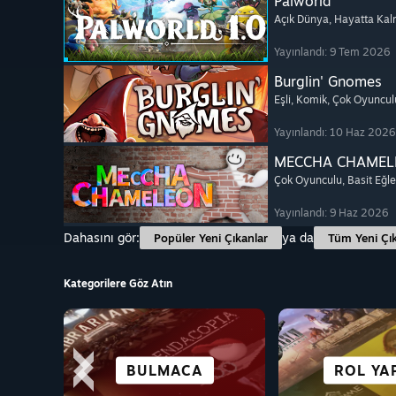
Palworld
Açık Dünya
, Hayatta Ka
Yayınlandı: 9 Tem 2026
Burglin' Gnomes
Eşli
, Komik
, Çok Oyuncul
Yayınlandı: 10 Haz 2026
MECCHA CHAMEL
Çok Oyunculu
, Basit Eğl
Yayınlandı: 9 Haz 2026
Dahasını gör:
ya da
Popüler Yeni Çıkanlar
Tüm Yeni Çık
Kategorilere Göz Atın
DECK'TE
GÖRSEL ROMAN
AÇIK DÜNYA
BULMACA
ROL YA
STRAT
AKSIY
MACE
MÜKEMMEL