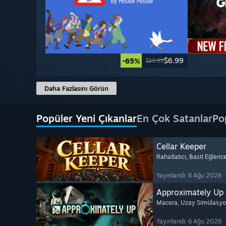
$6.99
-65%
$19.99
Daha Fazlasını Görün
Popüler Yeni Çıkanlar
En Çok Satanlar
Po
Cellar Keeper
Rahatlatıcı
, Basit Eğlenc
Yayınlandı: 6 Ağu 2026
Approximately Up
Macera
, Uzay Simülasy
Yayınlandı: 6 Ağu 2026