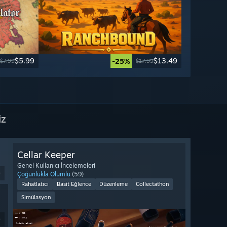
$5.99
$13.49
-25%
$7.99
$17.99
iz
Cellar Keeper
Genel Kullanıcı İncelemeleri
9
Çoğunlukla Olumlu
(59)
Rahatlatıcı
Basit Eğlence
Düzenleme
Collectathon
Simülasyon
9