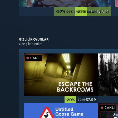
-90% oranına varan indirimler
-35%
$9.74
$14.99
GİZLİLİK
OYUNLARI
Öne çıkan etiket
CANLI
$7.99
-20%
$9.99
CANLI