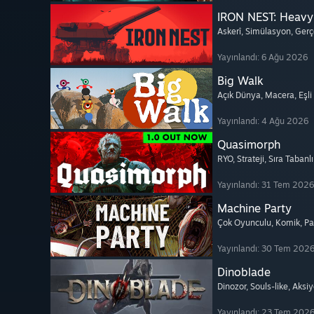
IRON NEST: Heavy 
Askerî
, Simülasyon
, Gerç
Yayınlandı: 6 Ağu 2026
Big Walk
Açık Dünya
, Macera
, Eşl
Yayınlandı: 4 Ağu 2026
Quasimorph
RYO
, Strateji
, Sıra Tabanl
Yayınlandı: 31 Tem 2026
Machine Party
Çok Oyunculu
, Komik
, P
Yayınlandı: 30 Tem 202
Dinoblade
Dinozor
, Souls-like
, Aksi
Yayınlandı: 23 Tem 202