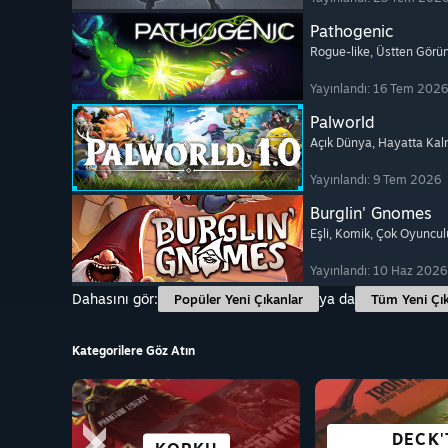
Pathogenic
Rogue-like
, Üstten Görü
Yayınlandı: 16 Tem 2026
Palworld
Açık Dünya
, Hayatta Ka
Yayınlandı: 9 Tem 2026
Burglin' Gnomes
Eşli
, Komik
, Çok Oyuncul
Yayınlandı: 10 Haz 2026
Dahasını gör:
ya da
Popüler Yeni Çıkanlar
Tüm Yeni Çık
Kategorilere Göz Atın
OYNAMASI
DECK'