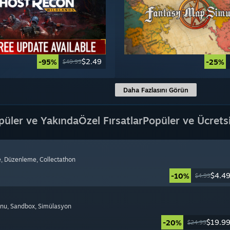
$2.49
-95%
-25%
$49.99
Daha Fazlasını Görün
püler ve Yakında
Özel Fırsatlar
Popüler ve Ücrets
e
, Düzenleme
, Collectathon
$4.4
-10%
$4.99
onu
, Sandbox
, Simülasyon
$19.9
-20%
$24.99