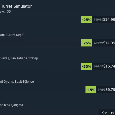
Turret Simulator
ekçi
, 3D
$14.9
-25%
$19.99
i Ana Görev
, Keşif
$14.9
-25%
$19.99
ı Savaş
, Sıra Tabanlı Strateji
$16.7
-33%
$24.99
arti Oyunu
, Basit Eğlence
$6.7
-15%
$7.99
6
yon RYO
, Çatışma
$19.99
6