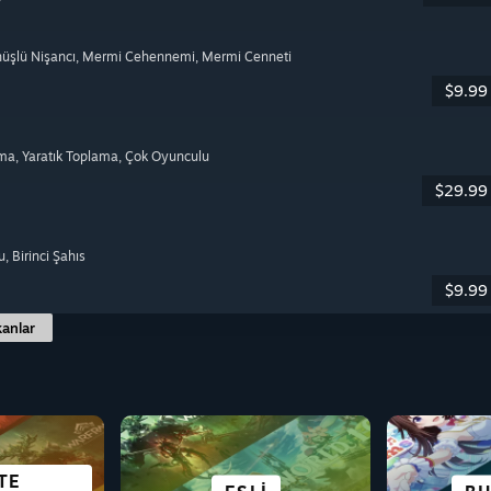
nüşlü Nişancı
, Mermi Cehennemi
, Mermi Cenneti
$9.99
lma
, Yaratık Toplama
, Çok Oyunculu
$29.99
u
, Birinci Şahıs
$9.99
anlar
TE
BILIM KURGU VE