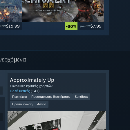
$15.99
$7.99
-80%
9.99
$39.99
νερχόμενα
Approximately Up
Συνολικές κριτικές χρηστών
9
Πολύ θετικές
(141)
Περιπέτεια
Προσομοιωτής διαστήματος
Sandbox
Προσομοίωση
Αστείο
9