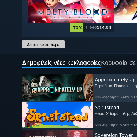
$14.99
-70%
$49.99
Δείτε περισσότερα
Δημοφιλείς νέες κυκλοφορίες
Κορυφαία σε
Approximately Up
Περιπέτεια
, Προσομοιωτή
Κυκλοφόρησε: 6 Αυγ 20
Spiritstead
Άνετο
, Χτίσιμο πόλης
, Αυ
Κυκλοφόρησε: 6 Αυγ 20
Sovereign Tower