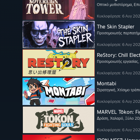
Οπτικό μυθιστόρημα
, Επ
Κυκλοφόρησε: 6 Αυγ 20
The Skin Stapler
Προσομοιωτής περπατήμ
Κυκλοφόρησε: 6 Αυγ 20
ReStory: Chill Elec
Προσομοιωτής εργασίας
,
Κυκλοφόρησε: 6 Αυγ 20
Montabi
Στρατηγική
, Χτίσιμο τρά
Κυκλοφόρησε: 6 Αυγ 20
MARVEL Tōkon: Fi
Δράση
, Χαλαρό
, Ξύλο 2D
Κυκλοφόρησε: 6 Αυγ 20