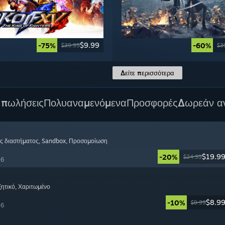
$9.99
-75%
-60%
$39.99
$3
Δείτε περισσότερα
 πωλήσεις
Πολυαναμενόμενα
Προσφορές
Δωρεάν α
ς διαστήματος
, Sandbox
, Προσομοίωση
$19.9
-20%
$24.99
26
ξητικό
, Χαριτωμένο
$8.9
-10%
$9.99
26