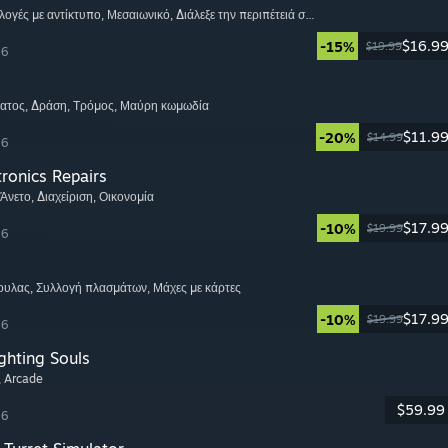
ιλογές με αντίκτυπο
, Μεσαιωνικό
, Διάλεξε την περιπέτειά σου
$16.9
-15%
$19.99
26
ατος
, Δράση
, Τρόμος
, Μαύρη κωμωδία
$11.9
-20%
$14.99
26
tronics Repairs
 Άνετο
, Διαχείριση
, Οικονομία
$17.9
-10%
$19.99
26
πουλας
, Συλλογή πλασμάτων
, Μάχες με κάρτες
$17.9
-10%
$19.99
26
ghting Souls
, Arcade
$59.99
26