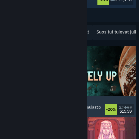
Katso lisää
Suositut uudet julkaisut
Myydyimmät
Suositut tulevat julk
Approximately Up
Seikkailu
, Avaruussimulaatio
, Hiekkalaatikko
, Simulaatio
$24.99
-20%
$19.99
Julkaistu: 6.8.2026