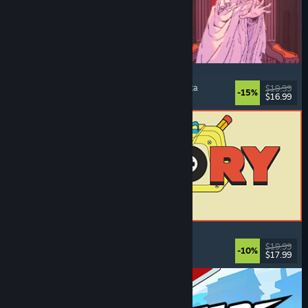
Sovereign Tower
Visual novel
, Valintoja
, Keskiaika
, Seikkailuvalinta
$19.99
-15%
$16.99
Julkaistu: 6.8.2026
ReStory: Chill Electronics Repairs
Työsimulaatio
, Leppoisa
, Hallinnointi
, Talous
$19.99
-10%
$17.99
Julkaistu: 6.8.2026