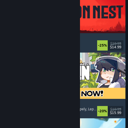
IRON NEST: Heavy Turret Simulator
Armeija
, Simulaatio
, Realistinen
, 3D
$19.99
-25%
$14.99
Julkaistu: 6.8.2026
Doloc Town
Maanviljelysimulaatio
, Pikseligrafiikka
, Tasohyppely
, Leppoisa
$19.99
-20%
$15.99
Julkaistu: 5.8.2026