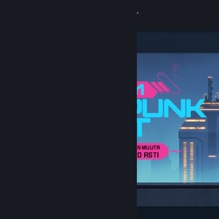
Kirjaudu sisään
Kauppa
Yhteisö
Tietoa
Tuki
Vaihda kieli
Hanki Steam-mobiilisovellus
Näytä työpöytäsivusto
Esittelyssä ja suositellut