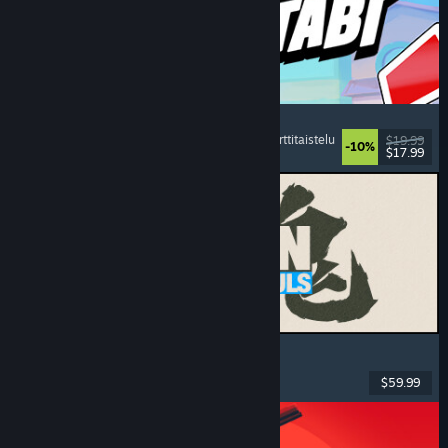
Montabi
Strategia
, Pakanrakentelu
, Olentojen keräys
, Korttitaistelu
$19.99
-10%
$17.99
Julkaistu: 6.8.2026
MARVEL Tōkon: Fighting Souls
Toiminta
, Ajanviete
, 2D-taistelupeli
, Arcade
$59.99
Julkaistu: 6.8.2026