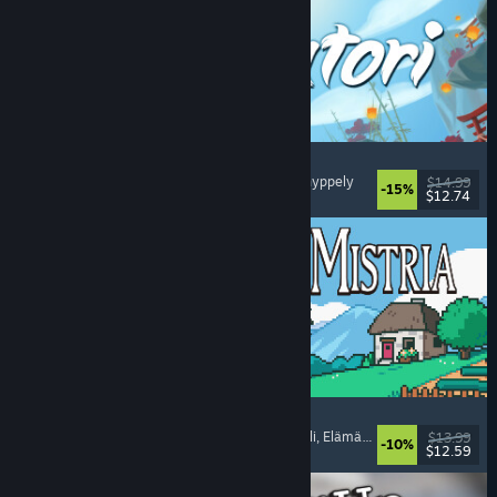
Akatori
Tutkimusmatkailu
, Toiminta
, Seikkailu
, 2D-tasohyppely
$14.99
-15%
$12.74
Julkaistu: 5.8.2026
Fields of Mistria
Maanviljelysimulaatio
, Deittisimulaatio
, Roolipeli
, Elämäsimulaatio
$13.99
-10%
$12.59
Julkaistu: 5.8.2026