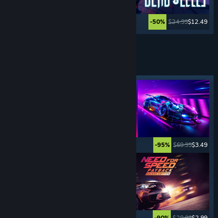
$39.99
$15.99
$24.99
$12.49
-60%
-50%
Katso lisää
URHEILU-
PELIT
Valokeilassa oleva tunniste
$5.99
$0.99
$69.99
$3.49
-83%
-95%
$69.99
$4.89
$29.99
$2.99
-93%
-90%