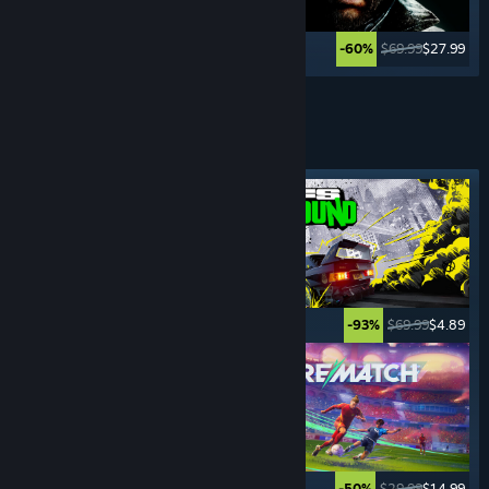
$59.99
$11.99
$69.99
$27.99
-80%
-60%
En voir plus
JEUX DE
SPORT
Tag à la une
$69.99
$3.49
$69.99
$4.89
-95%
-93%
$29.99
$22.49
$29.99
$14.99
-25%
-50%