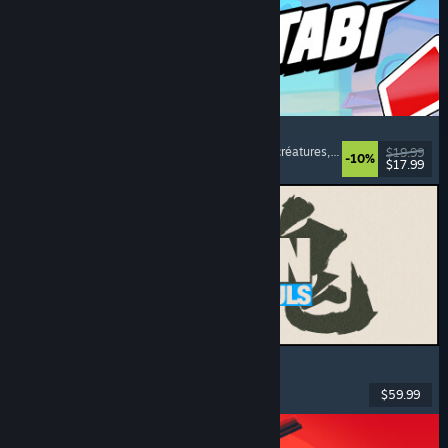
Montabi
Stratégie
, Construction de decks
, Collection de créatures
, Combat avec cartes
$19.99
-10%
$17.99
Date de parution : 6 aout 2026
MARVEL Tōkon: Fighting Souls
Action
, Casual
, Combat 2D
, Arcade
$59.99
Date de parution : 6 aout 2026