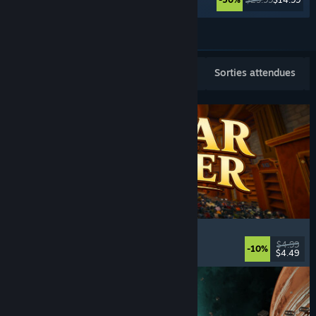
En voir plus
Sorties populaires
Meilleures ventes
Sorties attendues
Cellar Keeper
Détente
, Casual
, Organisation
, Collectathon
$4.99
-10%
$4.49
Date de parution : 6 aout 2026