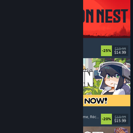
IRON NEST: Heavy Turret Simulator
Militaire
, Simulation
, Réaliste
, 3D
$19.99
-25%
$14.99
Date de parution : 6 aout 2026
Doloc Town
Graphismes pixel
, Simulation de ferme
, Plateforme
, Réconfortant
$19.99
-20%
$15.99
Date de parution : 5 aout 2026