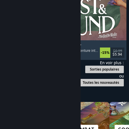
Lost & Found: A This Bed We Made Story
Aventure
, Fiction interactive
, Choix multiples
, Aventure interactive
$6.99
-15%
$5.94
Date de parution : 5 aout 2026
En voir plus :
Sorties populaires
ou
Toutes les nouveautés
Parcourir par catégorie