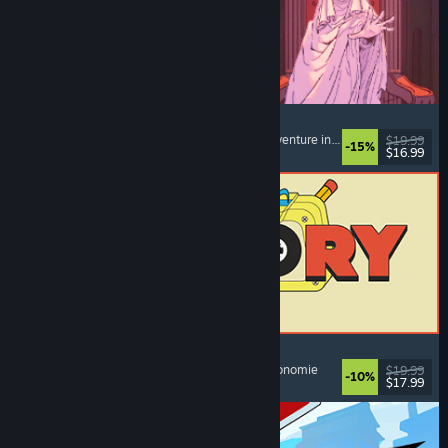
Sovereign Tower
Roman graphique
, Choix multiples
, Médiéval
, Aventure interactive
$19.99
-15%
$16.99
Date de parution : 6 aout 2026
ReStory: Chill Electronics Repairs
Simulation de métier
, Réconfortant
, Gestion
, Économie
$19.99
-10%
$17.99
Date de parution : 6 aout 2026