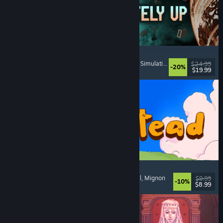
Approximately Up
Aventure
, Simulation de vol spatial
, Bac à sable
, Simulation
$24.99
-20%
$19.99
Date de parution : 6 aout 2026
Spiritstead
Réconfortant
, Construction de villes
, Incrémental
, Mignon
$9.99
-10%
$8.99
Date de parution : 6 aout 2026