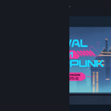
Se connecter
Magasin
Communauté
À propos
Support
Changer la langue
Télécharger l'application mobile Steam
Voir version ordi. du site
Populaires et recommandés