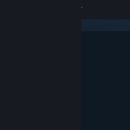
Iniciar sesión
Tienda
Comunidad
Acerca de
Soporte
Cambiar idioma
Descargar Steam Mobile
Ver versión clásica