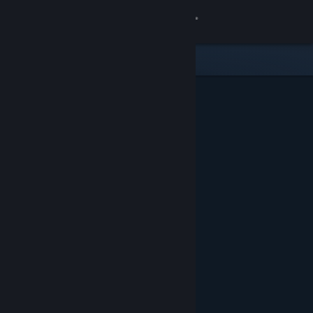
Zaloguj się
Sklep
Społeczność
Informacje
Wsparcie
Zmień język
Pobierz aplikację mobilną Steam
Wersja przeglądarkowa