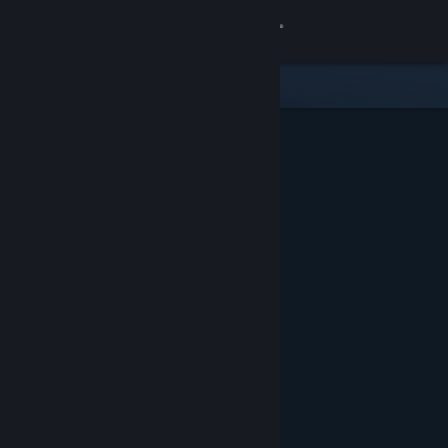
Увійти
Крамниця
Спільнота
Інформація
Підтримка
Змінити мову
Завантажити мобільний застосунок Steam
Переглянути повну версію