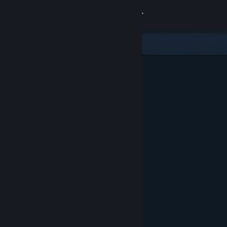
Přihlásit se
Obchod
Komunita
Informace
Podpora
Změnit jazyk
Mobilní aplikace služby Steam
Desktopová verze stránky