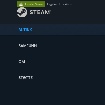
Installer Steam
logg inn
|
språk
BUTIKK
SAMFUNN
OM
STØTTE