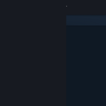
登录
商店
社区
关于
客服
更改语言
获取 Steam 手机应用
查看桌面版网站