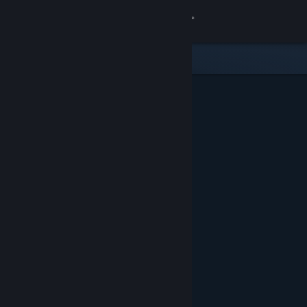
Logga in
Butik
Gemenskap
Om
Support
Byt språk
Skaffa Steams mobilapp
Se skrivbordswebbplats