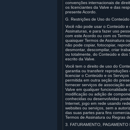
convenções internacionais de direi
os licenciantes da Valve e das resp
presente Acordo.
G. Restrições de Uso do Conteúdo
Você não pode usar o Conteúdo e d
Assinaturas, e para fazer uso pes
com este Acordo ou com os Termos 
quaisquer Termos de Assinatura ou 
não pode copiar, fotocopiar, reproduz
desmontar, descompilar, criar tra
ou totalmente, do Conteúdo e dos 
escrito da Valve.
Você tem o direito de uso do Conte
garantia ou transferir reproduçõe
licenciar o Conteúdo e os Serviços
permitida em outra seção do prese
fornecer serviços de associação a
Valve em qualquer funcionalidade 
modificação ou adição de component
conhecidas ou desenvolvidas poster
Internet, jogo em rede usando red
websites ou serviços, sem a autori
das suas partes para fins comerci
Termos de Assinatura ou Regras d
3. FATURAMENTO, PAGAMENTO 