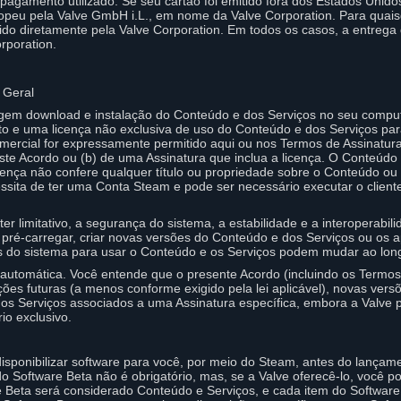
agamento utilizado. Se seu cartão foi emitido fora dos Estados Unid
peu pela Valve GmbH i.L., em nome da Valve Corporation. Para quaisq
do diretamente pela Valve Corporation. Em todos os casos, a entrega
rporation.
 Geral
gem download e instalação do Conteúdo e dos Serviços no seu comput
ito e uma licença não exclusiva de uso do Conteúdo e dos Serviços pa
ercial for expressamente permitido aqui ou nos Termos de Assinatura 
ste Acordo ou (b) de uma Assinatura que inclua a licença. O Conteúdo
icença não confere qualquer título ou propriedade sobre o Conteúdo ou
ssita de ter uma Conta Steam e pode ser necessário executar o clie
r limitativo, a segurança do sistema, a estabilidade e a interoperabil
, pré-carregar, criar novas versões do Conteúdo e dos Serviços ou os 
os do sistema para usar o Conteúdo e os Serviços podem mudar ao lon
automática. Você entende que o presente Acordo (incluindo os Termos 
ações futuras (a menos conforme exigido pela lei aplicável), novas vers
s Serviços associados a uma Assinatura específica, embora a Valve p
rio exclusivo.
isponibilizar software para você, por meio do Steam, antes do lançam
do Software Beta não é obrigatório, mas, se a Valve oferecê-lo, você 
Beta será considerado Conteúdo e Serviços, e cada item do Software 