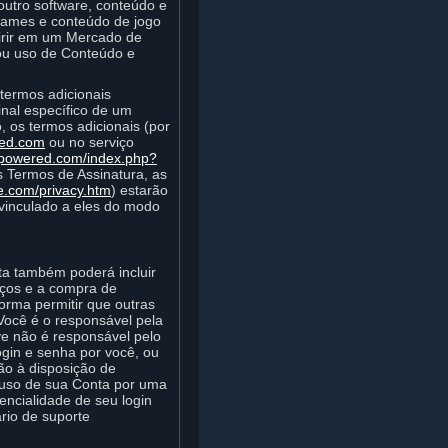
outro software, conteúdo e
ogames e conteúdo de jogo
uirir em um Mercado de
/ou uso de Conteúdo e
termos adicionais
inal específico de um
 os termos adicionais (por
red.com
ou no serviço
mpowered.com/index.php?
s Termos de Assinatura, as
e.com/privacy.htm
) estarão
 vinculado a eles do modo
ta também poderá incluir
iços e a compra de
orma permitir que outras
Você é o responsável pela
ve não é responsável pelo
gin e senha por você, ou
ão à disposição de
o uso de sua Conta por uma
ncialidade de seu login
rio de suporte