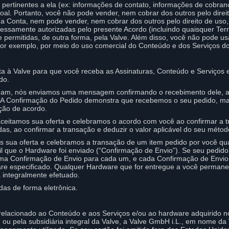
 pertinentes a ela (ex: informações de contato, informações de cobranç
soal. Portanto, você não pode vender, nem cobrar dos outros pelo direi
ua Conta, nem pode vender, nem cobrar dos outros pelo direito de uso,
essamente autorizadas pelo presente Acordo (incluindo quaisquer Ter
permitidas, de outra forma, pela Valve. Além disso, você não pode us
 por exemplo, por meio do uso comercial do Conteúdo e dos Serviços d
a à Valve para que você receba as Assinaturas, Conteúdo e Serviços 
do.
am, nós enviamos uma mensagem confirmando o recebimento dele, a q
. A Confirmação do Pedido demonstra que recebemos o seu pedido, ma
ação de acordo.
ceitamos sua oferta e celebramos o acordo com você ao confirmar a tr
das, ao confirmar a transação e deduzir o valor aplicável do seu mét
s sua oferta e celebramos a transação de um item pedido por você q
 que o Hardware foi enviado (“Confirmação de Envio”). Se seu pedido
ma Confirmação de Envio para cada um, e cada Confirmação de Envio 
ware especificado. Qualquer Hardware que for entregue a você perman
 integralmente efetuado.
das de forma eletrônica.
lacionado ao Conteúdo e aos Serviços e/ou ao hardware adquirido n
 ou pela subsidiária integral da Valve, a Valve GmbH i.L., em nome da 