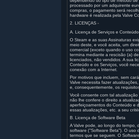
dependendo do tipo de método de p
processado por um adquirente euro
compras, o pagamento será recolhi
hardware é realizada pela Valve Co
2. LICENÇAS
⏶
A. Licença de Serviços e Conteúdo
O Steam e as suas Assinaturas exi
meio deste, e você aceita, um dire
comercial (exceto quando o uso com
termina mediante a rescisão (a) de
licenciados, não vendidos. A sua l
Conteúdo e os Serviços, você nece
conexão com a Internet.
Por motivos que incluem, sem caráte
Valve necessita fazer atualizações
e, consequentemente, os requisit
Você consente com tal atualização 
não lhe confere o direito a atualiz
aperfeiçoamentos do Conteúdo e do
essas atualizações, etc. a seu crité
B. Licença de Software Beta
A Valve pode, ao longo do tempo, d
software ("Software Beta"). O uso 
termos que se seguem. O Software 