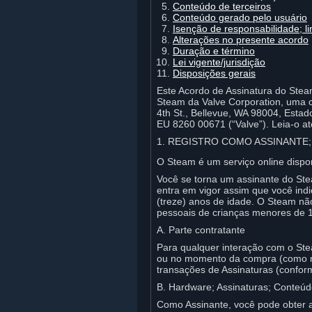
Conteúdo de terceiros
Conteúdo gerado pelo usuário
Isenção de responsabilidade; li
Alterações no presente acordo
Duração e término
Lei vigente/jurisdição
Disposições gerais
Este Acordo de Assinatura do Stea
Steam da Valve Corporation, uma 
4th St., Bellevue, WA 98004, Estad
EU 8260 00671 (“Valve”). Leia-o a
1. REGISTRO COMO ASSINANTE;
O Steam é um serviço online dispon
Você se torna um assinante do Ste
entra em vigor assim que você ind
(treze) anos de idade. O Steam não
pessoais de crianças menores de 1
A. Parte contratante
Para qualquer interação com o Stea
ou no momento da compra (como no
transações de Assinaturas (confor
B. Hardware; Assinaturas; Conteúd
Como Assinante, você pode obter a