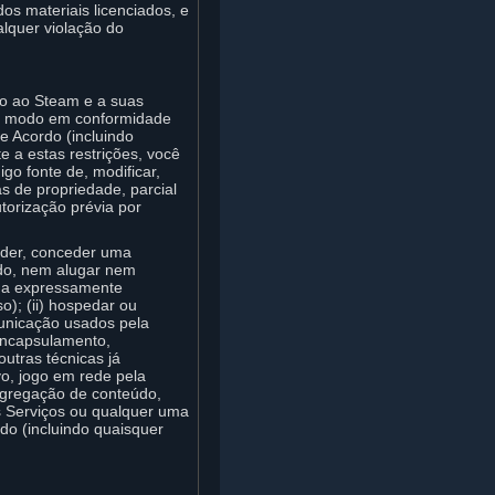
os materiais licenciados, e
alquer violação do
do ao Steam e a suas
tro modo em conformidade
e Acordo (incluindo
e a estas restrições, você
digo fonte de, modificar,
s de propriedade, parcial
torização prévia por
ender, conceder uma
odo, nem alugar nem
dida expressamente
); (ii) hospedar ou
municação usados pela
encapsulamento,
utras técnicas já
vo, jogo em rede pela
agregação de conteúdo,
os Serviços ou qualquer uma
do (incluindo quaisquer