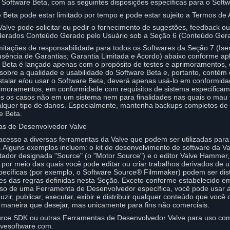
Software Beta, com as seguintes disposições específicas para o Softw
re Beta pode estar limitado por tempo e pode estar sujeito a Termos de 
 Valve pode solicitar ou pedir o fornecimento de sugestões, feedback o
iderados Conteúdo Gerado pelo Usuário sob a Seção 6 (Conteúdo Gera
mitações de responsabilidade para todos os Softwares da Seção 7 (Is
usência de Garantias; Garantia Limitada e Acordo) abaixo conforme ap
 Beta é lançado apenas com o propósito de testes e aprimoramentos,
sobre a qualidade e usabilidade do Software Beta e, portanto, contém 
nstalar e/ou usar o Software Beta, deverá apenas usá-lo em conformida
aprimoramentos, em conformidade com requisitos de sistema especifica
s os casos não em um sistema nem para finalidades nas quais o mau
lquer tipo de danos. Especialmente, mantenha backups completos de 
e Beta.
as de Desenvolvedor Valve
acesso a diversas ferramentas da Valve que podem ser utilizadas para
 Alguns exemplos incluem: o kit de desenvolvimento de software da V
ador designada "Source" (o "Motor Source") e o editor Valve Hammer
por meio das quais você pode editar ou criar trabalhos derivados de u
ecíficas (por exemplo, o Software Source® Filmmaker) podem ser dis
tes das regras definidas nesta Seção. Exceto conforme estabelecido 
 uso de uma Ferramenta de Desenvolvedor específica, você pode usar 
ir, publicar, executar, exibir e distribuir qualquer conteúdo que você 
maneira que desejar, mas unicamente para fins não comerciais.
urce SDK ou outras Ferramentas de Desenvolvedor Valve para uso come
vesoftware.com.