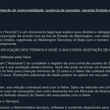
mitação de responsabilidade; ausência de garantias; garantia limitada 
m (“Acordo”) é um documento legal que explica seus direitos e obrig
corporação de acordo com as leis do Estado de Washington, com sede
os Unidos, registrada no Washington Secretary of State com o número 
tentamente.
 APLICAÇÃO DOS TERMOS A VOCÊ; A SUA CONTA; ACEITAÇÃO DE
ibilizado pela Valve.
am ("Assinante") ao completar o registro de uma conta de usuário do
icar a sua aceitação destes termos. Você não pode se tornar um Assin
 foi feito para crianças menores de 13 anos e a Valve não coletará i
3 anos. Restrições adicionais de idade podem se aplicar em seu país.
m, sua relação contratual será com a Valve. Salvo se indicado em con
 caso de transações com outro Assinante em um Mercado de Assinat
me definido abaixo) do Steam são executadas com a Valve.
o e Serviços
cesso a determinados serviços, software e conteúdo disponíveis para 