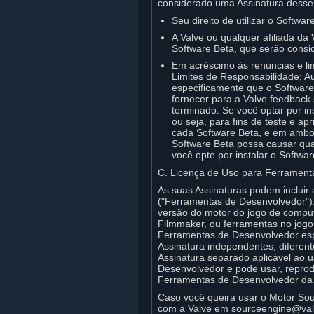
considerado uma Assinatura desse 
Seu direito de utilizar o Softwa
A Valve ou qualquer afiliada da
Software Beta, que serão cons
Em acréscimo às renúncias e li
Limites de Responsabilidade; A
especificamente que o Software
fornecer para a Valve feedback 
terminado. Se você optar por i
ou seja, para fins de teste e 
cada Software Beta, e em ambo
Software Beta possa causar qua
você opte por instalar o Softwar
C. Licença de Uso para Ferrament
As suas Assinaturas podem incluir 
("Ferramentas de Desenvolvedor").
versão do motor do jogo de comput
Filmmaker, ou ferramentas no jogo 
Ferramentas de Desenvolvedor esp
Assinatura independentes, diferen
Assinatura separado aplicável ao
Desenvolvedor e pode usar, reproduz
Ferramentas de Desenvolvedor da 
Caso você queira usar o Motor So
com a Valve em sourceengine@val