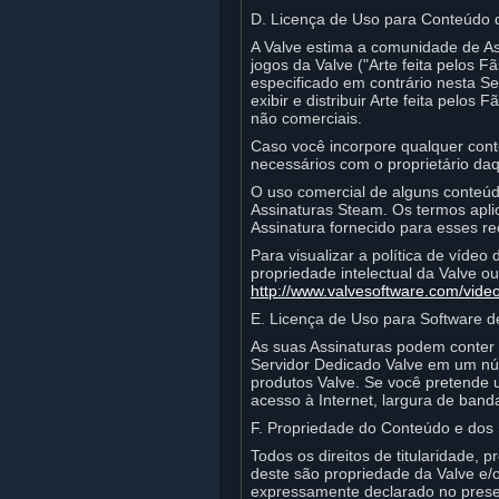
D. Licença de Uso para Conteúdo de
A Valve estima a comunidade de Assi
jogos da Valve ("Arte feita pelos 
especificado em contrário nesta Se
exibir e distribuir Arte feita pelo
não comerciais.
Caso você incorpore qualquer conteú
necessários com o proprietário da
O uso comercial de alguns conteú
Assinaturas Steam. Os termos apli
Assinatura fornecido para esses re
Para visualizar a política de víde
propriedade intelectual da Valve o
http://www.valvesoftware.com/video
E. Licença de Uso para Software d
As suas Assinaturas podem conter 
Servidor Dedicado Valve em um núm
produtos Valve. Se você pretende 
acesso à Internet, largura de band
F. Propriedade do Conteúdo e dos 
Todos os direitos de titularidade, 
deste são propriedade da Valve e/o
expressamente declarado no present