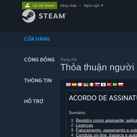
Cài đặt Steam
đăng nhập
|
Ngôn ngữ
CỬA HÀNG
CỘNG ĐỒNG
Trang chủ
Thỏa thuận người
THÔNG TIN
ACORDO DE ASSINA
HỖ TRỢ
Sumário:
Registro como assinante; aplic
Licenças
Faturamento, pagamento e outr
Conduta on-line, trapaça e au