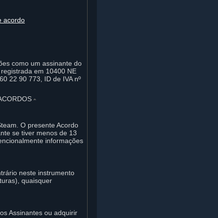
e acordo
ações como um assinante do
 registrada em 10400 NE
60 22 90 773, ID de IVA nº
 ACORDOS
⏶
 Steam. O presente Acordo
ante se tiver menos de 13
ntencionalmente informações
trário neste instrumento
uras), quaisquer
os Assinantes ou adquirir