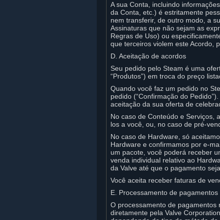
A sua Conta, incluindo informações
da Conta, etc.) é estritamente pes
nem transferir, de outro modo, a s
Assinaturas que não sejam as expr
Regras de Uso) ou especificamente 
que terceiros violem este Acordo,
D. Aceitação de acordos
Seu pedido pelo Steam é uma ofert
“Produtos”) em troca do preço lista
Quando você faz um pedido no Ste
pedido (“Confirmação do Pedido”)
aceitação da sua oferta de celebr
No caso de Conteúdo e Serviços, a
los a você, ou, no caso de pré-ven
No caso de Hardware, só aceitamo
Hardware e confirmamos por e-mail
um pacote, você poderá receber u
venda individual relativo ao Hard
da Valve até que o pagamento seja
Você aceita receber faturas de ven
E. Processamento de pagamentos
O processamento de pagamentos re
diretamente pela Valve Corporation