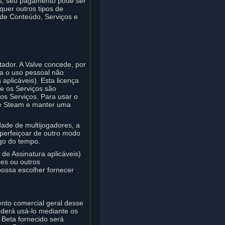
os, seu pagamento pode ser
uer outros tipos de
 de Conteúdo, Serviços e
ador. A Valve concede, por
ra o uso pessoal não
aplicáveis). Esta licença
 e os Serviços são
 os Serviços. Para usar o
nte Steam e manter uma
idade de multijogadores, a
aperfeiçoar de outro modo
go do tempo.
de Assinatura aplicáveis)
ões ou outros
ossa escolher fornecer
ento comercial geral desse
poderá usá-lo mediante os
Beta fornecido será