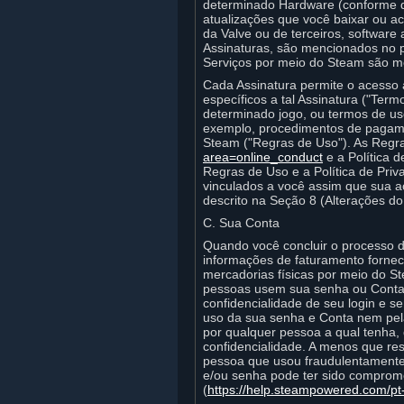
determinado Hardware (conforme de
atualizações que você baixar ou ac
da Valve ou de terceiros, software
Assinaturas, são mencionados no p
Serviços por meio do Steam são m
Cada Assinatura permite o acesso 
específicos a tal Assinatura ("Ter
determinado jogo, ou termos de us
exemplo, procedimentos de pagam
Steam ("Regras de Uso"). As Regr
area=online_conduct
e a Política
Regras de Uso e a Política de Pri
vinculados a você assim que sua ac
descrito na Seção 8 (Alterações do
C. Sua Conta
Quando você concluir o processo d
informações de faturamento fornec
mercadorias físicas por meio do St
pessoas usem sua senha ou Conta, 
confidencialidade de seu login e 
uso da sua senha e Conta nem pela
por qualquer pessoa a qual tenha, 
confidencialidade. A menos que res
pessoa que usou fraudulentamente 
e/ou senha pode ter sido comprome
(
https://help.steampowered.com/pt-