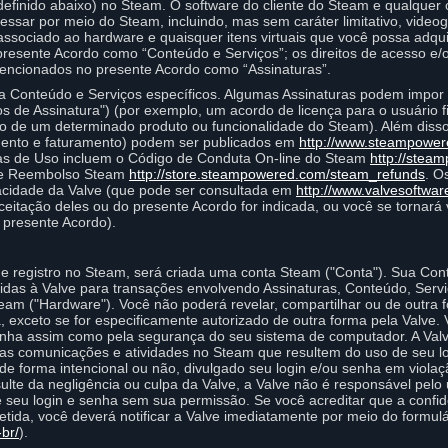
finido abaixo) no Steam. O software do cliente do Steam e qualquer 
essar por meio do Steam, incluindo, mas sem caráter limitativo, vide
 associado ao hardware e quaisquer itens virtuais que você possa adq
resente Acordo como “Conteúdo e Serviços”; os direitos de acesso e
encionados no presente Acordo como “Assinaturas”.
a Conteúdo e Serviços específicos. Algumas Assinaturas podem impor 
mos de Assinatura") (por exemplo, um acordo de licença para o usuário f
o de um determinado produto ou funcionalidade do Steam). Além disso,
ento e faturamento) podem ser publicados em
http://www.steampowe
as de Uso incluem o Código de Conduta On-line do Steam
http://stea
 de Reembolso Steam
http://store.steampowered.com/steam_refunds
. O
vacidade da Valve (que pode ser consultada em
http://www.valvesoftwar
eitação deles ou do presente Acordo for indicada, ou você se tornará
 presente Acordo).
e registro no Steam, será criada uma conta Steam ("Conta"). Sua Con
idas à Valve para transações envolvendo Assinaturas, Conteúdo, Serv
eam ("Hardware"). Você não poderá revelar, compartilhar ou de outra f
exceto se for especificamente autorizado de outra forma pela Valve. 
senha assim como pela segurança do seu sistema de computador. A Val
s comunicações e atividades no Steam que resultem do uso de seu lo
de forma intencional ou não, divulgado seu login e/ou senha em violaç
ulte da negligência ou culpa da Valve, a Valve não é responsável pel
seu login e senha sem sua permissão. Se você acreditar que a confide
tida, você deverá notificar a Valve imediatamente por meio do formulá
br/
).