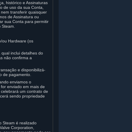
a, histórico e Assinaturas
to de uso da sua Conta,
 nem transferir quaisquer
mos de Assinatura ou
ar sua Conta para permitir
o Steam.
e/ou Hardware (os
ual inclui detalhes do
s não confirma a
ansação e disponibilizá-
odo de pagamento.
uando enviamos o
 for enviado em mais de
celebrará um contrato de
ecerá sendo propriedade
o Steam é realizado
Valve Corporation,