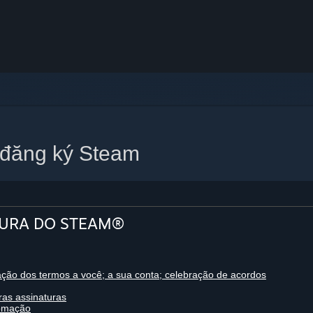
 đăng ký Steam
TURA DO STEAM®
ação dos termos a você; a sua conta; celebração de acordos
as assinaturas
tomação