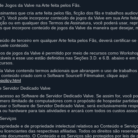
 Jogos da Valve na Arte feita pelos Fãs.
nantes que cria arte feita pelos fãs, ficção dos fãs e trabalhos audio
Fãs"). Você pode incorporar conteúdo de jogos da Valve em sua Arte fei
ção ou em qualquer dos Termos de Assinatura, você poderá usar, reprod
s Fãs que incorpore conteúdo de jogos da Valve da maneira que desejar,
do de terceiro em qualquer Arte feita pelos Fãs, deverá certificar-se 
quele conteúdo.
dos de jogos da Valve é permitido por meio de recursos como Worksh
cáveis a esse uso estão definidos nas Seções 3.D. e 6.B. abaixo e em
cursos.
o da Valve contendo termos adicionais que abrangem o uso de trabalhos
u conteúdo criado com o Software Source® Filmmaker, clique aqui:
policy.html
e Servidor Dedicado Valve
acesso ao Software de Servidor Dedicado Valve. Se assim for, você p
ero ilimitado de computadores com o propósito de hospedar partidas 
usar o Software de Servidor Dedicado Valve, será exclusivamente resp
a ou hardware para tais atividades e arcará com todos os custos asso
Serviços
propriedade e de propriedade intelectual relativos ao Conteúdo e Serviç
u licenciantes das respectivas afiliadas. Todos os direitos são reserv
e documento. O Conteúdo e os Serviços são protegidos por leis de dir