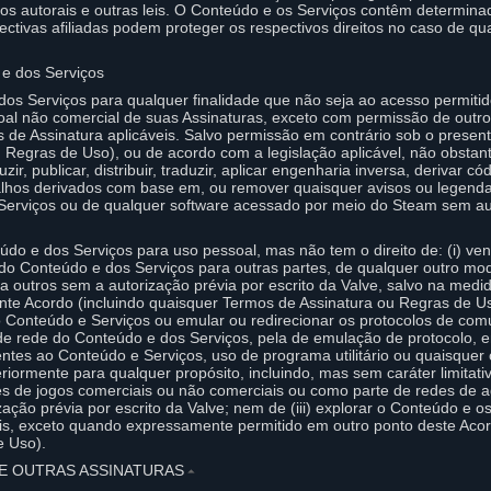
tos autorais e outras leis. O Conteúdo e os Serviços contêm determinad
ectivas afiliadas podem proteger os respectivos direitos no caso de qu
 e dos Serviços
os Serviços para qualquer finalidade que não seja ao acesso permiti
soal não comercial de suas Assinaturas, exceto com permissão de ou
de Assinatura aplicáveis. Salvo permissão em contrário sob o present
Regras de Uso), ou de acordo com a legislação aplicável, não obstant
ir, publicar, distribuir, traduzir, aplicar engenharia inversa, derivar có
balhos derivados com base em, ou remover quaisquer avisos ou legenda
Serviços ou de qualquer software acessado por meio do Steam sem au
údo e dos Serviços para uso pessoal, mas não tem o direito de: (i) v
s do Conteúdo e dos Serviços para outras partes, de qualquer outro m
 a outros sem a autorização prévia por escrito da Valve, salvo na me
nte Acordo (incluindo quaisquer Termos de Assinatura ou Regras de Uso
o Conteúdo e Serviços ou emular ou redirecionar os protocolos de co
de rede do Conteúdo e dos Serviços, pela de emulação de protocolo, 
es ao Conteúdo e Serviços, uso de programa utilitário ou quaisquer o
iormente para qualquer propósito, incluindo, mas sem caráter limitati
es de jogos comerciais ou não comerciais ou como parte de redes de 
zação prévia por escrito da Valve; nem de (iii) explorar o Conteúdo e 
ais, exceto quando expressamente permitido em outro ponto deste Acor
e Uso).
E OUTRAS ASSINATURAS
⏶