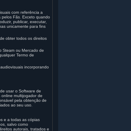
visuais com referência a
ta pelos Fãs. Exceto quando
uzir, publicar, executar,
 mas unicamente para fins
de obter todos os direitos
op Steam ou Mercado de
 qualquer Termo de
 audiovisuais incorporando
ode usar o Software de
online multijogador de
onsável pela obtenção de
ciados ao seu uso.
os e a todas as cópias
ados, salvo como
eitos autorais, tratados e