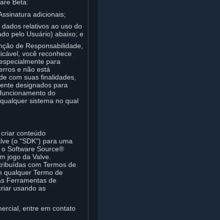
are Beta:
Assinatura adicionais;
u dados relativos ao uso do
do pelo Usuário) abaixo; e
enção de Responsabilidade,
licável, você reconhece
 especialmente para
erros e não está
de com suas finalidades,
mente designados para
 funcionamento do
qualquer sistema no qual
 criar conteúdo
alve (o "SDK") para uma
, o Software Source®
m jogo da Valve.
tribuídas com Termos de
em qualquer Termo de
as Ferramentas de
criar usando as
rcial, entre em contato