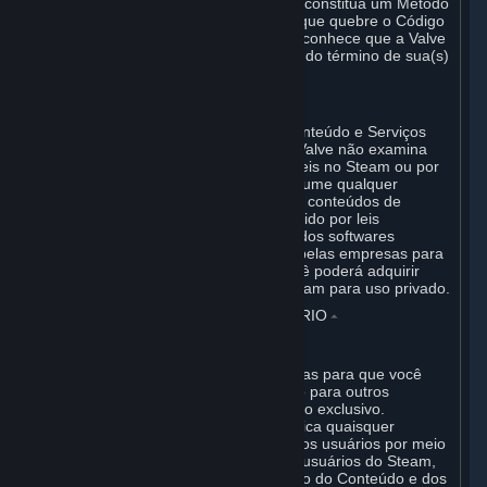
atividade que ela considere ilegal, que constitua um Método
de Trapaça ou Automação, ou, ainda, que quebre o Código
de Conduta On-line do Steam. Você reconhece que a Valve
não é obrigada a avisá-lo previamente do término de sua(s)
Assinatura(s) e/ou Conta.
5. CONTEÚDO DE TERCEIROS
⏶
Em relação a todas as Assinaturas, Conteúdo e Serviços
que não sejam de autoria da Valve, a Valve não examina
esses conteúdos de terceiros disponíveis no Steam ou por
meio de outras fontes. A Valve não assume qualquer
responsabilidade ou passivo por esses conteúdos de
terceiros, a menos conforme estabelecido por leis
vinculativas. É possível que determinados softwares
aplicativos de terceiros sejam usados pelas empresas para
propósitos empresariais. Contudo, você poderá adquirir
esse Software apenas por meio do Steam para uso privado.
6. CONTEÚDO GERADO PELO USUÁRIO
⏶
A. Provisões gerais
O Steam oferece interface e ferramentas para que você
possa gerar conteúdo e disponibilizá-lo para outros
usuários e/ou para a Valve a seu critério exclusivo.
"Conteúdo Gerado pelo Usuário" significa quaisquer
informações disponibilizadas para outros usuários por meio
do uso de funcionalidades para vários usuários do Steam,
ou à Valve ou às suas afiliadas pelo uso do Conteúdo e dos