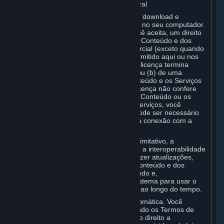
A. Licença de Serviços e Conteúdo Geral
O Steam e as suas Assinaturas exigem download e
instalação do Conteúdo e dos Serviços no seu computador.
A Valve concede, por meio deste, e você aceita, um direito
e uma licença não exclusiva de uso do Conteúdo e dos
Serviços para o uso pessoal não comercial (exceto quando
o uso comercial for expressamente permitido aqui ou nos
Termos de Assinatura aplicáveis). Esta licença termina
mediante a rescisão (a) deste Acordo ou (b) de uma
Assinatura que inclua a licença. O Conteúdo e os Serviços
são licenciados, não vendidos. A sua licença não confere
qualquer título ou propriedade sobre o Conteúdo ou os
Serviços. Para usar o Conteúdo e os Serviços, você
necessita de ter uma Conta Steam e pode ser necessário
executar o cliente Steam e manter uma conexão com a
Internet.
Por motivos que incluem, sem caráter limitativo, a
segurança do sistema, a estabilidade e a interoperabilidade
de multijogadores, a Valve necessita fazer atualizações,
pré-carregar, criar novas versões do Conteúdo e dos
Serviços ou os aperfeiçoar de outro modo e,
consequentemente, os requisitos do sistema para usar o
Conteúdo e os Serviços podem mudar ao longo do tempo.
Você consente com tal atualização automática. Você
entende que o presente Acordo (incluindo os Termos de
Assinatura aplicáveis) não lhe confere o direito a