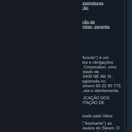
Faturamento, pagamento e outras assinaturas
Conduta on-line, trapaça e automação
Conteúdo de terceiros
Conteúdo gerado pelo usuário
Isenção de responsabilidade; limitação de
responsabilidade; ausência de garantias; garantia
limitada e acordo
Alterações no presente acordo
Duração e término
Lei vigente/jurisdição
Disposições gerais
Este Acordo de Assinatura do Steam (“Acordo”) é um
documento legal que explica seus direitos e obrigações
como um assinante do Steam da Valve Corporation, uma
corporação de acordo com as leis do Estado de
Washington, com sede registrada em 10400 NE 4th St.,
Bellevue, WA 98004, Estados Unidos, registrada no
Washington Secretary of State com o número 60 22 90 773,
ID de IVA nº EU 8260 00671 (“Valve”). Leia-o atentamente.
1. REGISTRO COMO ASSINANTE; APLICAÇÃO DOS
TERMOS A VOCÊ; A SUA CONTA; ACEITAÇÃO DE
ACORDOS
⏶
O Steam é um serviço online disponibilizado pela Valve.
Você se torna um assinante do Steam ("Assinante") ao
completar o registro de uma conta de usuário do Steam. O