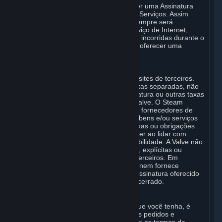
Em alguns casos, a Valve pode oferecer uma Assinatura
gratuita de determinados Conteúdos e Serviços. Assim
como em todas as Assinaturas, você sempre será
responsável por qualquer custo de serviço de Internet,
telefone e por outras taxas de conexão incorridas durante o
uso do Steam, mesmo quando a Valve oferecer uma
Assinatura gratuita.
H. Sites de Terceiros
O Steam pode disponibilizar links para sites de terceiros.
Alguns desses sites poderão cobrar taxas separadas, não
incluídas e adicionais a qualquer Assinatura ou outras taxas
que você poderá ter de pagar para a Valve. O Steam
também poderá disponibilizar acesso a fornecedores de
terceiros que disponibilizam conteúdo, bens e/ou serviços
no Steam ou na Internet. Quaisquer taxas ou obrigações
separadas nas quais você possa incorrer ao lidar com
esses terceiros serão de sua responsabilidade. A Valve não
faz declarações nem fornece garantias, explícitas ou
implícitas, relativas a qualquer site de terceiros. Em
particular, a Valve não faz declarações nem fornece
garantias de que qualquer serviço ou assinatura oferecido
por terceiros não será suspenso ou encerrado.
I. Reembolsos e Direitos de revogação
Sem prejuízo a qualquer direito legal que você tenha, é
possível solicitar um reembolso de seus pedidos e