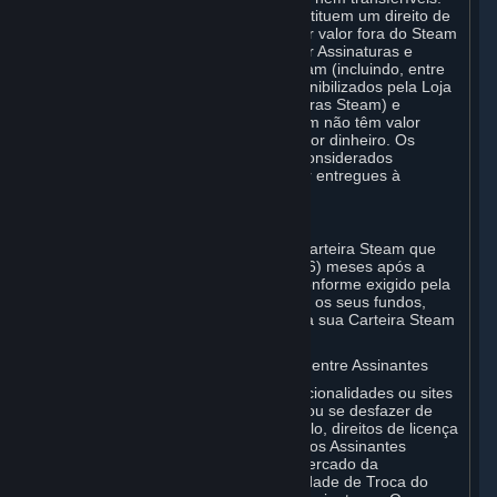
Os fundos da Carteira Steam não constituem um direito de
propriedade pessoal, não têm qualquer valor fora do Steam
e podem ser usados apenas para pedir Assinaturas e
conteúdo relacionado por meio do Steam (incluindo, entre
outros, jogos e outros aplicativos disponibilizados pela Loja
Steam ou em um Mercado de Assinaturas Steam) e
Hardware. Os fundos da Carteira Steam não têm valor
monetário e não podem ser trocados por dinheiro. Os
fundos da Carteira Steam que forem considerados
propriedade não reclamada podem ser entregues à
autoridade aplicável.
Para Assinantes do Japão:
Quaisquer fundos adicionados à sua Carteira Steam que
você não tenha usado dentro de seis (6) meses após a
data de adição perderão a validade, conforme exigido pela
legislação japonesa. Você pode revisar os seus fundos,
bem como a data de validade deles, na sua Carteira Steam
na sua conta Steam.
D. Trocas e transações de Assinaturas entre Assinantes
O Steam pode incluir uma ou mais funcionalidades ou sites
que permitam aos Assinantes adquirir ou se desfazer de
certos tipos de Assinaturas (por exemplo, direitos de licença
para itens virtuais) com, para ou a outros Assinantes
(“Mercados de Assinatura”). Tanto o Mercado da
Comunidade Steam como a funcionalidade de Troca do