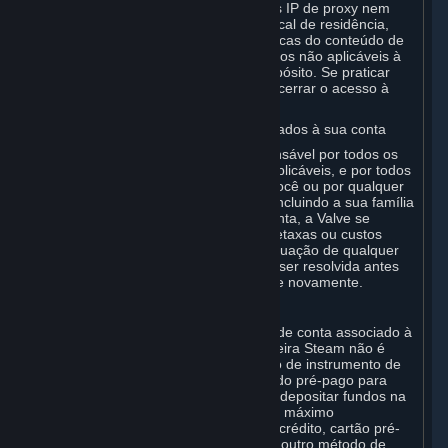
Você concorda em não usar endereços IP de proxy nem
outros métodos para disfarçar o seu local de residência,
seja para contornar restrições geográficas do conteúdo de
jogos, para pedir ou comprar com preços não aplicáveis à
sua região ou para qualquer outro propósito. Se praticar
alguma destas ações, a Valve pode encerrar o acesso à
sua Conta.
B. Responsabilidade por custos associados à sua conta
Como titular da Conta, você é o responsável por todos os
custos incorridos, incluindo impostos aplicáveis, e por todos
os pedidos e compras efetuados por você ou por qualquer
outra pessoa que utilize a sua Conta, incluindo a sua família
ou amigos. Se você cancelar a sua Conta, a Valve se
reserva o direito de cobrar taxas, sobretaxas ou custos
incorridos antes do cancelamento. A situação de qualquer
Conta inadimplente ou não paga deve ser resolvida antes
de a Valve permitir que você se registre novamente.
C. Carteira Steam
O Steam pode disponibilizar um saldo de conta associado à
sua Conta (a “Carteira Steam”). A Carteira Steam não é
uma conta de banco nem qualquer tipo de instrumento de
pagamento. Ela funciona como um saldo pré-pago para
pedir Conteúdo e Serviços. Você pode depositar fundos na
sua Carteira Steam até a um montante máximo
determinado pela Valve, por cartão de crédito, cartão pré-
pago, código promocional ou qualquer outro método de