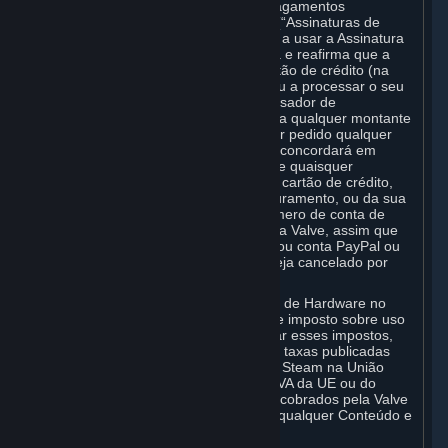
determinado, no qual são efetuados pagamentos
recorrentes em troca de uso contínuo (“Assinaturas de
Pagamento Recorrente”), ao continuar a usar a Assinatura
de Pagamento Recorrente, você aceita e reafirma que a
Valve está autorizada a cobrar seu cartão de crédito (na
sua Carteira Steam, se tiver fundos), ou a processar o seu
pagamento com qualquer outro processador de
pagamentos de terceiros aplicável, para qualquer montante
de pagamento recorrente. Se você tiver pedido qualquer
Assinatura de Pagamento Recorrente, concordará em
notificar a Valve, assim que possível, de quaisquer
alterações no seu número de conta de cartão de crédito,
data de validade e/ou endereço de faturamento, ou da sua
conta PayPal ou de qualquer outro número de conta de
pagamento, e concordará em notificar a Valve, assim que
possível, caso o seu cartão de crédito ou conta PayPal ou
outra conta de pagamento expire ou seja cancelado por
qualquer razão.
Se o seu uso do Steam ou sua compra de Hardware no
Steam estiver sujeito a qualquer tipo de imposto sobre uso
ou sobre vendas, a Valve poderá cobrar esses impostos,
em acréscimo à Assinatura ou a outras taxas publicadas
nas Regras de Uso. Todas as taxas do Steam na União
Europeia e no Reino Unido incluem o IVA da UE ou do
Reino Unido (“IVA”). Os valores de IVA cobrados pela Valve
refletem o IVA devido sobre o valor de qualquer Conteúdo e
Serviços, Hardware ou Assinatura.