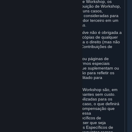
algumas categorias de Contribuições de Workshop, os
usuários podem interagir com a Contribuição de Workshop,
fazer seu download ou compra. Em alguns casos,
Contribuições de Workshop podem ser consideradas para
incorporação pela Valve ou desenvolvedor terceiro em um
jogo, ou em um Mercado de Assinaturas.
Você compreende e concorda que a Valve não é obrigada a
usar, distribuir ou continuar a distribuir cópias de qualquer
Contribuição de Workshop, e se reserva o direito (mas não
a obrigação) de restringir ou remover Contribuições de
Workshop por qualquer motivo.
Aplicativos Habilitados para Workshop ou páginas de
internet de Workshop podem conter termos especiais
(“Termos Específicos de Aplicativos”) que suplementam ou
alteram os termos definidos nesta Seção para refletir os
requisitos individuais do Aplicativo Habilitado para
Workshop em questão.
Sob a Seção 6. A, as Contribuições do Workshop são, em
princípio, disponibilizadas para os Assinantes sem custo.
Excepcionalmente, podem ser disponibilizadas para os
Assinantes mediante uma taxa. Nesse caso, o que definirá
os lucros gerados, e, em particular, a compensação que
você poderá receber como resultado dessa
disponibilização, serão os Termos Específicos de
Aplicativos, e não este Contrato. A não ser que seja
especificado de outra forma nos Termos Específicos de