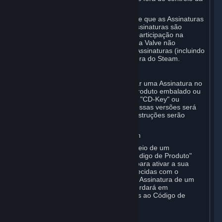
Valve.
Você também compreende e reconhece que as Assinaturas
adquiridas em qualquer Mercado de Assinaturas são
direitos de licença, que você não tem participação na
propriedade dessas Assinaturas e que a Valve não
reconhece nenhuma transferência de Assinaturas (incluindo
transferências por força da lei) feitas fora do Steam.
E. Aquisição comercial
A Valve poderá disponibilizar ou solicitar uma Assinatura no
caso de compradores de versões do produto embalado ou
de versões OEM dos produtos Valve. A "CD-Key" ou
"Código de Produto" que acompanha essas versões será
usada para ativar a Assinatura. Mais instruções serão
fornecidas com o respectivo produto.
F. Revendedores Autorizados do Steam
Você pode pedir uma Assinatura por meio de um
revendedor autorizado da Valve. O "Código de Produto"
que acompanha o pedido será usado para ativar a sua
Assinatura. Mais instruções serão fornecidas com o
respectivo produto. Se você pedir uma Assinatura de um
revendedor autorizado da Valve, concordará em
encaminhar todas as questões relativas ao Código de
Produto para esse revendedor.
G. Assinaturas Gratuitas