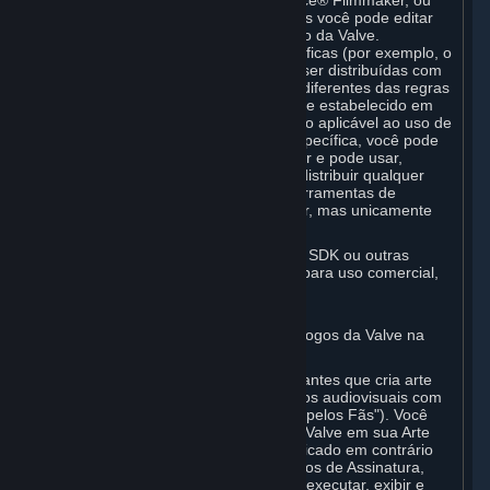
editor Valve Hammer, o Software Source® Filmmaker, ou
ferramentas no jogo por meio das quais você pode editar
ou criar trabalhos derivados de um jogo da Valve.
Ferramentas de Desenvolvedor específicas (por exemplo, o
Software Source® Filmmaker) podem ser distribuídas com
Termos de Assinatura independentes, diferentes das regras
definidas nesta Seção. Exceto conforme estabelecido em
qualquer Termo de Assinatura separado aplicável ao uso de
uma Ferramenta de Desenvolvedor específica, você pode
usar as Ferramentas de Desenvolvedor e pode usar,
reproduzir, publicar, executar, exibir e distribuir qualquer
conteúdo que você criar usando as Ferramentas de
Desenvolvedor da maneira que desejar, mas unicamente
para fins não comerciais.
Caso você queira usar o Motor Source SDK ou outras
Ferramentas de Desenvolvedor Valve para uso comercial,
entre em contato com a Valve em
sourceengine@valvesoftware.com.
D. Licença de Uso para Conteúdo de Jogos da Valve na
Arte feita pelos Fãs.
A Valve estima a comunidade de Assinantes que cria arte
feita pelos fãs, ficção dos fãs e trabalhos audiovisuais com
referência a jogos da Valve ("Arte feita pelos Fãs"). Você
pode incorporar conteúdo de jogos da Valve em sua Arte
feita pelos Fãs. Exceto quando especificado em contrário
nesta Seção ou em qualquer dos Termos de Assinatura,
você poderá usar, reproduzir, publicar, executar, exibir e