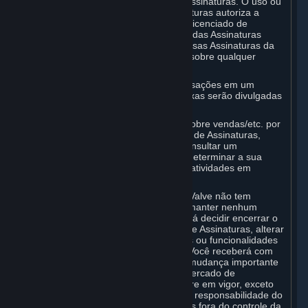
Steam são exemplos do Mercado de Assinaturas. O uso ou
a participação em Mercados de Assinaturas autoriza a
Valve, em seu nome, como agente ou licenciado de
qualquer criador ou editor de terceiros das Assinaturas
aplicáveis na sua Conta, a transferir essas Assinaturas da
sua Conta de modo a produzir efeitos sobre qualquer
transação efetuada.
A Valve pode cobrar uma taxa por transações em um
Mercado de Assinaturas. Quaisquer taxas serão divulgadas
antes da conclusão da transação.
A Valve cobra impostos/IVA/impostos sobre vendas/etc. por
transações efetuadas em um Mercado de Assinaturas,
conforme exigido por lei. Você deve consultar um
especialista em questões fiscais para determinar a sua
responsabilidade fiscal relativa a suas atividades em
qualquer Mercado de Assinaturas.
Você compreende e reconhece que a Valve não tem
nenhuma obrigação de oferecer nem manter nenhum
Mercado de Assinaturas. A Valve poderá decidir encerrar o
funcionamento de qualquer Mercado de Assinaturas, alterar
as taxas cobradas ou alterar os termos ou funcionalidades
de qualquer Mercado de Assinaturas. Você receberá com
antecedência notificação de qualquer mudança importante
nos termos ou na disponibilidade do Mercado de
Assinaturas, antes que a alteração entre em vigor, exceto
nos casos de força maior, em que haja responsabilidade do
Assinante ou de um evento de terceiros fora do controle da