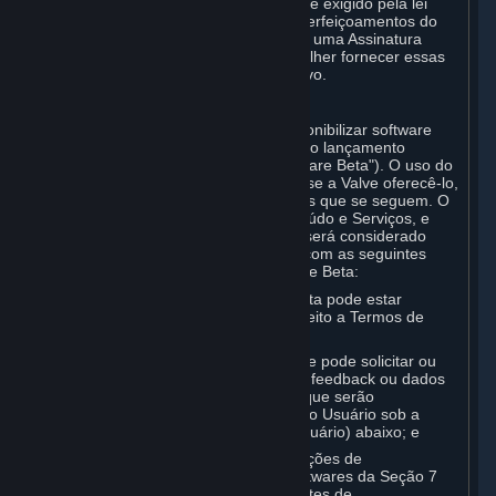
atualizações futuras (a menos conforme exigido pela lei
aplicável), novas versões ou outros aperfeiçoamentos do
Conteúdo e dos Serviços associados a uma Assinatura
específica, embora a Valve possa escolher fornecer essas
atualizações, etc. a seu critério exclusivo.
B. Licença de Software Beta
A Valve pode, ao longo do tempo, disponibilizar software
para você, por meio do Steam, antes do lançamento
comercial geral desse software ("Software Beta"). O uso do
Software Beta não é obrigatório, mas, se a Valve oferecê-lo,
você poderá usá-lo mediante os termos que se seguem. O
Software Beta será considerado Conteúdo e Serviços, e
cada item do Software Beta fornecido será considerado
uma Assinatura desse Software Beta, com as seguintes
disposições específicas para o Software Beta:
Seu direito de utilizar o Software Beta pode estar
limitado por tempo e pode estar sujeito a Termos de
Assinatura adicionais;
A Valve ou qualquer afiliada da Valve pode solicitar ou
pedir o fornecimento de sugestões, feedback ou dados
relativos ao uso do Software Beta, que serão
considerados Conteúdo Gerado pelo Usuário sob a
Seção 6 (Conteúdo Gerado pelo Usuário) abaixo; e
Em acréscimo às renúncias e limitações de
responsabilidade para todos os Softwares da Seção 7
(Isenção de Responsabilidade, Limites de