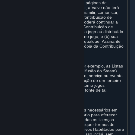
uma Contribuição de Workshop das páginas de
Workshop aplicáveis. Caso faça isso, a Valve não terá
mais o direito de usar, distribuir, transmitir, comunicar,
exibir ou executar publicamente a Contribuição de
Workshop, exceto que (a) a Valve poderá continuar a
exercer esse direito para qualquer Contribuição de
Workshop aceita para distribuição no jogo ou distribuída
de maneira que possa ser utilizada no jogo, e (b) sua
remoção não afetará os direitos de qualquer Assinante
que já tenha obtido acesso a uma cópia da Contribuição
de Workshop.
C. Promoções e Endossos
Se você usar os serviços do Steam (por exemplo, as Listas
de Curadores do Steam ou o serviço Difusão do Steam)
para promover ou endossar um produto, serviço ou evento
em troca de qualquer tipo de consideração de um terceiro
(inclusive de prêmios não monetários como jogos
gratuitos), deverá indicar claramente a fonte de tal
consideração para seu público-alvo.
D. Declarações e garantias
Você declara e garante que tem direitos necessários em
todos os Conteúdos gerados pelo usuário para oferecer
para a Valve e para outras partes afetadas as licenças
descritas em A. e B. acima ou em quaisquer termos de
licença específicos ao aplicativo Aplicativos Habilitados para
Workshop ou na página do Workshop. Isso inclui, sem