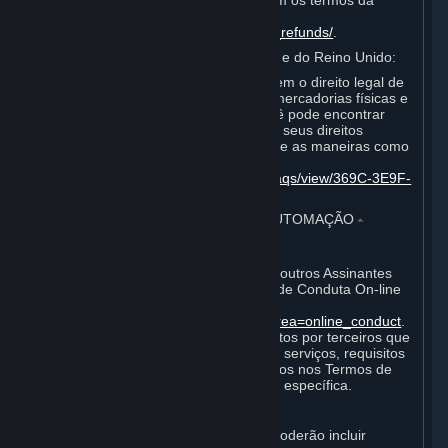
aquisições com o Steam de acordo com os termos da
Política de Reembolso da Valve
http://store.steampowered.com/steam_refunds/
.
Para consumidores da União Europeia e do Reino Unido:
As leis da UE e do Reino Unido oferecem o direito legal de
revogar determinados contratos para mercadorias físicas e
para o pedido de conteúdo digital. Você pode encontrar
mais informações sobre a extensão de seus direitos
previstos em lei para revogação e sobre as maneiras como
você pode exercê-los nesta página:
https://help.steampowered.com/pt-br/faqs/view/369C-3E9F-
76FD-DEDA
.
4. CONDUTA ON-LINE, TRAPAÇA E AUTOMAÇÃO
⏶
A. Conduta On-line
A sua conduta e interação on-line com outros Assinantes
deverá estar de acordo com o Código de Conduta On-line
do Steam, que você encontra em
http://steampowered.com/index.php?area=online_conduct
.
Dependendo dos termos de uso impostos por terceiros que
hospedam jogos particulares ou outros serviços, requisitos
adicionais também podem ser fornecidos nos Termos de
Assinatura aplicáveis a uma assinatura específica.
B. Trapaça
O Steam e o Conteúdo e os Serviços poderão incluir