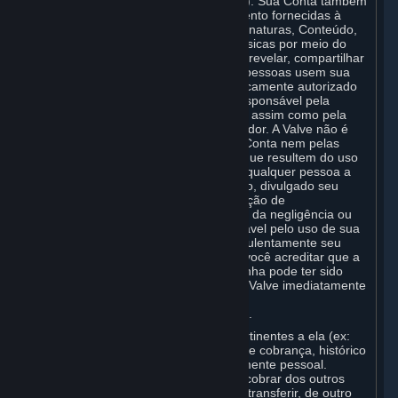
será criada uma conta Steam ("Conta"). Sua Conta também
poderá incluir informações de faturamento fornecidas à
Valve para transações envolvendo Assinaturas, Conteúdo,
Serviços e a compra de mercadorias físicas por meio do
Steam ("Hardware"). Você não poderá revelar, compartilhar
ou de outra forma permitir que outras pessoas usem sua
senha ou Conta, exceto se for especificamente autorizado
de outra forma pela Valve. Você é o responsável pela
confidencialidade de seu login e senha assim como pela
segurança do seu sistema de computador. A Valve não é
responsável pelo uso da sua senha e Conta nem pelas
comunicações e atividades no Steam que resultem do uso
de seu login e senha por você, ou por qualquer pessoa a
qual tenha, de forma intencional ou não, divulgado seu
login e/ou senha em violação à disposição de
confidencialidade. A menos que resulte da negligência ou
culpa da Valve, a Valve não é responsável pelo uso de sua
Conta por uma pessoa que usou fraudulentamente seu
login e senha sem sua permissão. Se você acreditar que a
confidencialidade de seu login e/ou senha pode ter sido
comprometida, você deverá notificar a Valve imediatamente
por meio do formulário de suporte
(
https://help.steampowered.com/pt-br/
).
A sua Conta, incluindo informações pertinentes a ela (ex:
informações de contato, informações de cobrança, histórico
e Assinaturas da Conta, etc.) é estritamente pessoal.
Portanto, você não pode vender, nem cobrar dos outros
pelo direito de uso da sua Conta, nem transferir, de outro