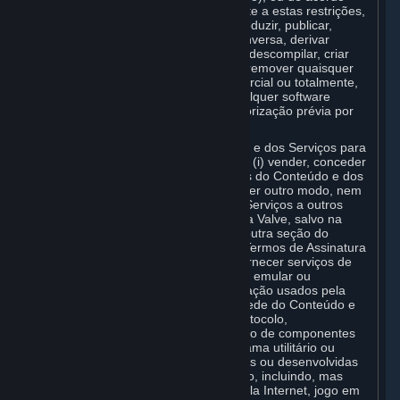
com a legislação aplicável, não obstante a estas restrições,
você não pode copiar, fotocopiar, reproduzir, publicar,
distribuir, traduzir, aplicar engenharia inversa, derivar
código fonte de, modificar, desmontar, descompilar, criar
trabalhos derivados com base em, ou remover quaisquer
avisos ou legendas de propriedade, parcial ou totalmente,
do Conteúdo e dos Serviços ou de qualquer software
acessado por meio do Steam sem autorização prévia por
escrito da Valve.
Você tem o direito de uso do Conteúdo e dos Serviços para
uso pessoal, mas não tem o direito de: (i) vender, conceder
uma garantia ou transferir reproduções do Conteúdo e dos
Serviços para outras partes, de qualquer outro modo, nem
alugar nem licenciar o Conteúdo e os Serviços a outros
sem a autorização prévia por escrito da Valve, salvo na
medida expressamente permitida em outra seção do
presente Acordo (incluindo quaisquer Termos de Assinatura
ou Regras de Uso); (ii) hospedar ou fornecer serviços de
associação ao Conteúdo e Serviços ou emular ou
redirecionar os protocolos de comunicação usados pela
Valve em qualquer funcionalidade de rede do Conteúdo e
dos Serviços, pela de emulação de protocolo,
encapsulamento, modificação ou adição de componentes
ao Conteúdo e Serviços, uso de programa utilitário ou
quaisquer outras técnicas já conhecidas ou desenvolvidas
posteriormente para qualquer propósito, incluindo, mas
sem caráter limitativo, jogo em rede pela Internet, jogo em