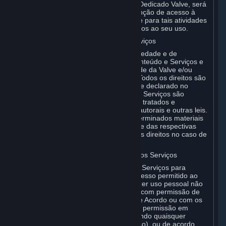
pretende usar o Software de Servidor Dedicado Valve, será
exclusivamente responsável pela obtenção de acesso à
Internet, largura de banda ou hardware para tais atividades
e arcará com todos os custos associados ao seu uso.
F. Propriedade do Conteúdo e dos Serviços
Todos os direitos de titularidade, propriedade e de
propriedade intelectual relativos ao Conteúdo e Serviços e
a todas as cópias deste são propriedade da Valve e/ou
licenciantes das respectivas afiliadas. Todos os direitos são
reservados, salvo como expressamente declarado no
presente documento. O Conteúdo e os Serviços são
protegidos por leis de direitos autorais, tratados e
convenções internacionais de direitos autorais e outras leis.
O Conteúdo e os Serviços contêm determinados materiais
licenciados, e os licenciantes da Valve e das respectivas
afiliadas podem proteger os respectivos direitos no caso de
qualquer violação do presente Acordo.
G. Restrições de Uso do Conteúdo e dos Serviços
Você não pode usar o Conteúdo e dos Serviços para
qualquer finalidade que não seja ao acesso permitido ao
Steam e a suas Assinaturas, e para fazer uso pessoal não
comercial de suas Assinaturas, exceto com permissão de
outro modo em conformidade com este Acordo ou com os
Termos de Assinatura aplicáveis. Salvo permissão em
contrário sob o presente Acordo (incluindo quaisquer
Termos de Assinatura ou Regras de Uso), ou de acordo