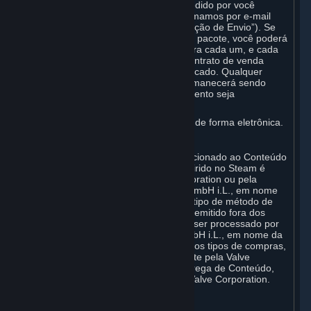
celebramos a transação de um item pedido por você
quando enviamos o Hardware e confirmamos por e-mail
que o Hardware foi enviado (“Confirmação de Envio”). Se
seu pedido for enviado em mais de um pacote, você poderá
receber uma Confirmação de Envio para cada um, e cada
Confirmação de Envio celebrará um contrato de venda
individual relativo ao Hardware especificado. Qualquer
Hardware que for entregue a você permanecerá sendo
propriedade da Valve até que o pagamento seja
integralmente efetuado.
Você aceita receber faturas de vendas de forma eletrônica.
E. Processamento de pagamentos
O processamento de pagamentos relacionado ao Conteúdo
e aos Serviços e/ou ao hardware adquirido no Steam é
realizado diretamente pela Valve Corporation ou pela
subsidiária integral da Valve, a Valve GmbH i.L., em nome
da Valve Corporation, dependendo do tipo de método de
pagamento utilizado. Se seu cartão foi emitido fora dos
Estados Unidos, seu pagamento pode ser processado por
um adquirente europeu pela Valve GmbH i.L., em nome da
Valve Corporation. Para quaisquer outros tipos de compras,
o pagamento será recolhido diretamente pela Valve
Corporation. Em todos os casos, a entrega de Conteúdo,
Serviços e hardware é realizada pela Valve Corporation.
2. LICENÇAS
⏶