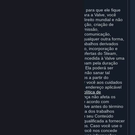
Serviços ou de outro modo.
Ao fazer upload do conteúdo no Steam para que ele fique
disponível para outros usuários e/ou para a Valve, você
concede à Valve e às suas afiliadas o direito mundial e não
exclusivo de uso, reprodução, modificação, criação de
trabalhos derivados, distribuição, transmissão,
transcodificação, conversão, difusão e comunicação,
apresentação e execução pública, de qualquer outra forma,
do Conteúdo Gerado pelo Usuário e trabalhos derivados
dele, para fins de operação, distribuição, incorporação e
promoção do serviço, jogos ou outras ofertas do Steam,
incluindo assinaturas. Esta licença é concedida à Valve uma
vez que o conteúdo é carregado no Steam pela duração
dos direitos de propriedade intelectual. Ela poderá ser
rescindida se a Valve violar a licença e não sanar tal
violação em 14 (quatorze) dias contados a partir do
recebimento da notificação enviada por você aos cuidados
do Departamento Jurídico da Valve, no endereço aplicável
da Valve, informado nesta página da
Política de
Privacidade
. A rescisão da referida licença não afeta os
direitos de quaisquer sublicenciados de acordo com
qualquer sublicença concedida pela Valve antes do término
da licença. A Valve é a única proprietária dos trabalhos
derivados criados pela Valve a partir do seu Conteúdo
Gerado pelo Usuário e, portanto, está qualificada a fornecer
licenças sobre estes trabalhos derivados. Caso você use o
armazenamento em nuvem da Valve, você nos concede