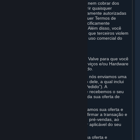
modo, a sua Conta, nem pode vender, nem cobrar dos
outros pelo direito de uso, nem transferir quaisquer
Assinaturas que não sejam as expressamente autorizadas
pelo presente Acordo (incluindo quaisquer Termos de
Assinatura ou Regras de Uso) ou especificamente
permitidas, de outra forma, pela Valve. Além disso, você
não pode usar sua Conta para permitir que terceiros violem
este Acordo, por exemplo, por meio do uso comercial do
Conteúdo e dos Serviços do Steam.
D. Aceitação de acordos
Seu pedido pelo Steam é uma oferta à Valve para que você
receba as Assinaturas, Conteúdo e Serviços e/ou Hardware
(os “Produtos”) em troca do preço listado.
Quando você faz um pedido no Steam, nós enviamos uma
mensagem confirmando o recebimento dele, a qual inclui
detalhes do pedido (“Confirmação do Pedido”). A
Confirmação do Pedido demonstra que recebemos o seu
pedido, mas não confirma a aceitação da sua oferta de
celebração de acordo.
No caso de Conteúdo e Serviços, aceitamos sua oferta e
celebramos o acordo com você ao confirmar a transação e
disponibilizá-los a você, ou, no caso de pré-vendas, ao
confirmar a transação e deduzir o valor aplicável do seu
método de pagamento.
No caso de Hardware, só aceitamos sua oferta e