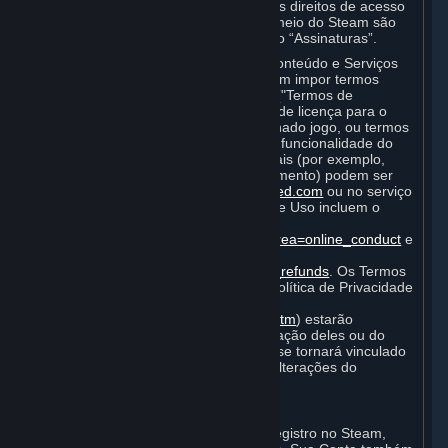
Acordo como “Conteúdo e Serviços”; os direitos de acesso
e/ou uso de Conteúdo e Serviços por meio do Steam são
mencionados no presente Acordo como “Assinaturas”.
Cada Assinatura permite o acesso a Conteúdo e Serviços
específicos. Algumas Assinaturas podem impor termos
adicionais específicos a tal Assinatura ("Termos de
Assinatura") (por exemplo, um acordo de licença para o
usuário final específico de um determinado jogo, ou termos
de uso de um determinado produto ou funcionalidade do
Steam). Além disso, os termos adicionais (por exemplo,
procedimentos de pagamento e faturamento) podem ser
publicados em
http://www.steampowered.com
ou no serviço
Steam ("Regras de Uso"). As Regras de Uso incluem o
Código de Conduta On-line do Steam
http://steampowered.com/index.php?area=online_conduct
e
a Política de Reembolso Steam
http://store.steampowered.com/steam_refunds
. Os Termos
de Assinatura, as Regras de Uso e a Política de Privacidade
da Valve (que pode ser consultada em
http://www.valvesoftware.com/privacy.htm
) estarão
vinculados a você assim que sua aceitação deles ou do
presente Acordo for indicada, ou você se tornará vinculado
a eles do modo descrito na Seção 8 (Alterações do
presente Acordo).
C. Sua Conta
Quando você concluir o processo de registro no Steam,