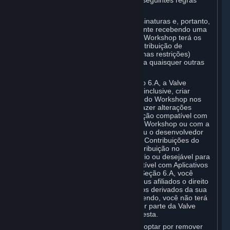
Aplicativos (se houver), aplicam-se as seguintes regras
gerais às Contribuições do Workshop.
Contribuições de Workshop são Assinaturas e, portanto,
você concorda que qualquer Assinante recebendo uma
distribuição de sua Contribuição de Workshop terá os
mesmos direitos de uso de sua Contribuição de
Workshop (e estará sujeito às mesmas restrições)
conforme definido neste Acordo para quaisquer outras
Assinaturas.
Apesar da licença descrita na Seção 6.A, a Valve
somente terá o direito de alterar, e, inclusive, criar
trabalhos advindos da Contribuição do Workshop nos
seguintes casos: (a) a Valve pode fazer alterações
necessárias para tornar a Contribuição compatível com
o Steam e com a funcionalidade do Workshop ou com a
interface do usuário, e (b) a Valve ou o desenvolvedor
aplicável pode fazer alterações nas Contribuições do
Workshop que são aceitas para distribuição no
aplicativo, conforme julgar necessário ou desejável para
aprimorar o jogo ou torná-lo compatível com Aplicativos
Habilitados para Workshop. Sob a Seção 6.A, você
concede gratuitamente à Valve e seus afiliados o direito
de alterar, e, inclusive, criar trabalhos derivados da sua
Contribuição do Workshop. Assim sendo, você não terá
direito a nenhuma compensação por parte da Valve
como resultado das modificações desta.
Você poderá, a seu próprio critério, optar por remover