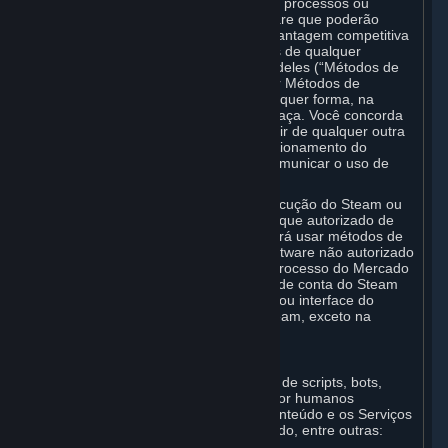
funcionalidades criadas para identificar processos ou
funcionalidades de software ou hardware que poderão
fornecer a determinado jogador uma vantagem competitiva
injusta ao jogar versões multijogadores de qualquer
Conteúdo e Serviços ou modificações deles (“Métodos de
Trapaça”). Você concorda em não criar Métodos de
Trapaça nem auxiliar terceiros, de qualquer forma, na
criação ou no uso de Métodos de Trapaça. Você concorda
em não desativar, contornar ou interferir de qualquer outra
forma, direta ou indiretamente, no funcionamento do
software concebido para impedir ou comunicar o uso de
métodos de Trapaça.
Você concorda em não adulterar a execução do Steam ou
do Conteúdo e dos Serviços, a menos que autorizado de
outra forma pela Valve. Você não poderá usar métodos de
Trapaça, mods, hacks, ou qualquer software não autorizado
de terceiros, para modificar qualquer processo do Mercado
de Assinaturas, o processo de criação de conta do Steam
ou a interação/controle dos processos ou interface do
usuário do Conteúdo e Serviços do Steam, exceto na
medida expressamente permitida.
C. Automação
Você não poderá usar nenhuma forma de scripts, bots,
macros ou sistemas não controlados por humanos
(“Automação”) para interagir com o Conteúdo e os Serviços
do Steam de qualquer maneira, incluindo, entre outras: