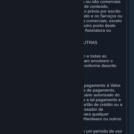
rede usando redes de jogos comerciais ou não comerciais
ou como parte de redes de agregação de conteúdo,
websites ou serviços, sem a autorização prévia por escrito
da Valve; nem de (iii) explorar o Conteúdo e os Serviços ou
qualquer uma das suas partes para fins comerciais, exceto
quando expressamente permitido em outro ponto deste
Acordo (incluindo quaisquer Termos de Assinatura ou
Regras de Uso).
3. FATURAMENTO, PAGAMENTO E OUTRAS
ASSINATURAS
⏶
Todas as despesas incorridas no Steam e todas as
compras realizadas com a Carteira Steam envolvem o
pagamento antecipado e final, exceto conforme descrito
nas Seções 3.I e 7 abaixo.
A. Autorização de pagamento
Quando você fornecer informações de pagamento à Valve
ou a um dos respectivos processadores de pagamento,
estará declarando, à Valve, que é o usuário autorizado do
cartão, PIN, senha ou conta associados a tal pagamento e
que autoriza a Valve a cobrar de seu cartão de crédito ou a
processar seu pagamento com o processador de
pagamentos de terceiros selecionado para qualquer
Assinatura, fundos da Carteira Steam, Hardware ou outros
custos incorridos por você.
Para Assinaturas pedidas com base em um período de uso