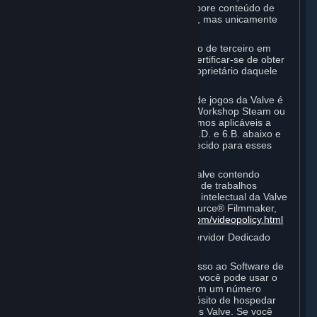
distribuir Arte feita pelos Fãs que incorpore conteúdo de
jogos da Valve da maneira que desejar, mas unicamente
para fins não comerciais.
Caso você incorpore qualquer conteúdo de terceiro em
qualquer Arte feita pelos Fãs, deverá certificar-se de obter
todos os direitos necessários com o proprietário daquele
conteúdo.
O uso comercial de alguns conteúdos de jogos da Valve é
permitido por meio de recursos como Workshop Steam ou
Mercado de Assinaturas Steam. Os termos aplicáveis a
esse uso estão definidos nas Seções 3.D. e 6.B. abaixo e
em qualquer Termo de Assinatura fornecido para esses
recursos.
Para visualizar a política de vídeo da Valve contendo
termos adicionais que abrangem o uso de trabalhos
audiovisuais incorporando propriedade intelectual da Valve
ou conteúdo criado com o Software Source® Filmmaker,
clique aqui:
http://www.valvesoftware.com/videopolicy.html
E. Licença de Uso para Software de Servidor Dedicado
Valve
As suas Assinaturas podem conter acesso ao Software de
Servidor Dedicado Valve. Se assim for, você pode usar o
Software de Servidor Dedicado Valve em um número
ilimitado de computadores com o propósito de hospedar
partidas online multijogador de produtos Valve. Se você