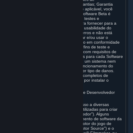
Responsabilidade; Ausência de Garantias; Garantia
Limitada e Acordo) abaixo conforme aplicável, você
reconhece especificamente que o Software Beta é
lançado apenas com o propósito de testes e
aprimoramentos, especialmente para fornecer para a
Valve feedback sobre a qualidade e usabilidade do
Software Beta e, portanto, contém erros e não está
terminado. Se você optar por instalar e/ou usar o
Software Beta, deverá apenas usá-lo em conformidade
com suas finalidades, ou seja, para fins de teste e
aprimoramentos, em conformidade com requisitos de
sistema especificamente designados para cada Software
Beta, e em ambos os casos não em um sistema nem
para finalidades nas quais o mau funcionamento do
Software Beta possa causar qualquer tipo de danos.
Especialmente, mantenha backups completos de
qualquer sistema no qual você opte por instalar o
Software Beta.
C. Licença de Uso para Ferramentas de Desenvolvedor
Valve
As suas Assinaturas podem incluir acesso a diversas
ferramentas da Valve que podem ser utilizadas para criar
conteúdo ("Ferramentas de Desenvolvedor"). Alguns
exemplos incluem: o kit de desenvolvimento de software da
Valve (o "SDK") para uma versão do motor do jogo de
computador designada "Source" (o "Motor Source") e o