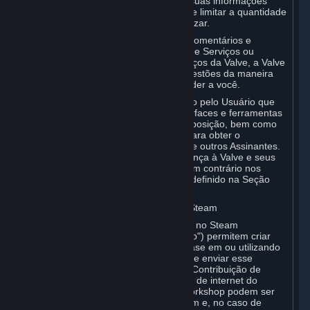
uma licença para armazenamento de suas informações
como parte desse serviço. A Valve pode limitar a quantidade
de armazenamento que você pode utilizar.
Caso você forneça à Valve quaisquer comentários e
sugestões sobre o Steam, o Conteúdo e Serviços ou
quaisquer produtos, hardware ou serviços da Valve, a Valve
poderá usar os comentários ou as sugestões da maneira
que preferir, sem obrigação de responder a você.
Você concorda que o Conteúdo Gerado pelo Usuário que
enviar para o Steam por meio das interfaces e ferramentas
oferecidas pela Valve tenha grande exposição, bem como
compartilhá-lo para a sua diversão e para obter o
reconhecimento que poderá receber de outros Assinantes.
Consequentemente, concede essa licença à Valve e seus
afiliados sem custo, salvo disposição em contrário nos
Termos Específicos da App, conforme definido na Seção
6.B abaixo.
B. Conteúdo carregado no Workshop Steam
Alguns jogos ou aplicativos disponíveis no Steam
("Aplicativos Habilitados para Workshop") permitem criar
Conteúdo Gerado pelo Usuário com base em ou utilizando
o Aplicativo Habilitado para Workshop, e enviar esse
Conteúdo Gerado pelo Usuário (uma “Contribuição de
Workshop”) para uma ou mais páginas de internet do
Workshop Steam. Contribuições de Workshop podem ser
visualizadas pela comunidade do Steam e, no caso de