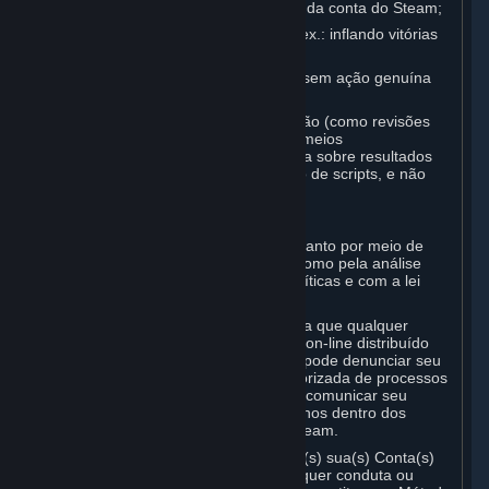
Automação do processo de criação da conta do Steam;
Forjar estatísticas de jogabilidade (ex.: inflando vitórias
ou derrotas, EXP, tempo de jogo);
Ganhar recompensas ou progredir sem ação genuína
do usuário;
Participar de sistemas de adjudicação (como revisões
por pares ou “supervigilância”) por meios
automatizados, incluindo a influência sobre resultados
ou a denúncia de usuários por ação de scripts, e não
por julgamento fundamentado.
D. Aplicação
Nós podemos aplicar essa disposição tanto por meio de
métodos de detecção automatizados como pela análise
humana, de acordo com as nossas políticas e com a lei
vigente.
Além disso, você reconhece e concorda que qualquer
anfitrião de um jogo de multijogadores on-line distribuído
através do Steam (“Anfitrião Externo”) pode denunciar seu
uso de Trapaças, adulteração não autorizada de processos
ou automação à Valve, e a Valve pode comunicar seu
histórico de tais usos a Anfitriões Externos dentro dos
limites da Política de Privacidade do Steam.
A Valve poderá restringir ou encerrar a(s) sua(s) Conta(s)
ou uma Assinatura específica por qualquer conduta ou