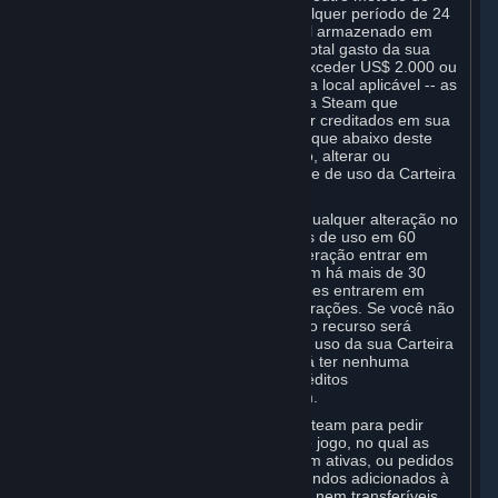
pagamento aceito pelo Steam. Em qualquer período de 24
(vinte e quatro) horas, o montante total armazenado em
sua Carteira Steam, mais o montante total gasto da sua
Carteira Steam, no total, não poderá exceder US$ 2.000 ou
o respectivo equivalente em sua moeda local aplicável -- as
tentativas de depósitos em sua Carteira Steam que
excederem esse limite poderão não ser creditados em sua
Carteira Steam até que sua atividade fique abaixo deste
limite. A Valve pode, ao longo do tempo, alterar ou
estabelecer diferentes limites de saldo e de uso da Carteira
Steam.
Você será notificado por e-mail sobre qualquer alteração no
saldo da Carteira Steam e sobre limites de uso em 60
(sessenta) dias corridos antes de a alteração entrar em
vigor. Seu uso contínuo da Conta Steam há mais de 30
(trinta) dias corridos antes das alterações entrarem em
vigor constituirá sua aceitação das alterações. Se você não
concordar com as alterações, seu único recurso será
encerrar sua Conta Steam ou cessar o uso da sua Carteira
Steam. Neste caso, a Valve não deverá ter nenhuma
obrigação de reembolsar quaisquer créditos
remanescentes em sua Carteira Steam.
Você poderá usar fundos da Carteira Steam para pedir
Assinaturas, incluindo fazer pedidos no jogo, no qual as
transações da Carteira Steam estiverem ativas, ou pedidos
de Hardware. Sujeito à Seção 3.I, os fundos adicionados à
Carteira Steam não são reembolsáveis nem transferíveis.