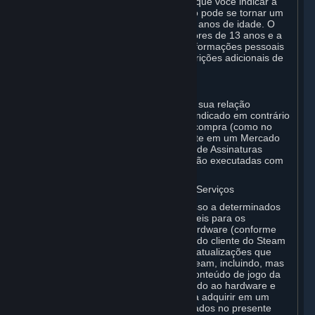
presente Acordo entra em vigor assim que você indicar a
sua aceitação destes termos. Você não pode se tornar um
Assinante se tiver menos de 13 (treze) anos de idade. O
Steam não foi feito para crianças menores de 13 anos e a
Valve não coletará intencionalmente informações pessoais
de crianças menores de 13 anos. Restrições adicionais de
idade podem se aplicar em seu país.
A. Parte contratante
Para qualquer interação com o Steam, sua relação
contratual será com a Valve. Salvo se indicado em contrário
neste instrumento ou no momento da compra (como no
caso de transações com outro Assinante em um Mercado
de Assinaturas), quaisquer transações de Assinaturas
(conforme definido abaixo) do Steam são executadas com
a Valve.
B. Hardware; Assinaturas; Conteúdo e Serviços
Como Assinante, você pode obter acesso a determinados
serviços, software e conteúdo disponíveis para os
Assinantes ou adquirir determinado Hardware (conforme
definido abaixo) no Steam. O software do cliente do Steam
e qualquer outro software, conteúdo e atualizações que
você baixar ou acessar por meio do Steam, incluindo, mas
sem caráter limitativo, videogames e conteúdo de jogo da
Valve ou de terceiros, software associado ao hardware e
quaisquer itens virtuais que você possa adquirir em um
Mercado de Assinaturas, são mencionados no presente