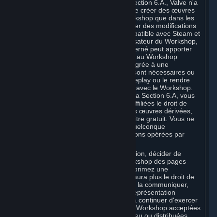
Nonobstant la licence décrite à la Section 6.A., Valve n'a
le droit de modifier, y compris afin de créer des œuvres
dérivées, votre Contribution au Workshop que dans les
cas suivants : (a) Valve peut effectuer des modifications
pour rendre votre Contribution compatible avec Steam et
les fonctionnalités ou l'interface utilisateur du Workshop,
et (b) Valve ou le développeur concerné peut apporter
des modifications aux Contributions au Workshop
acceptées pour une distribution intégrée à une
application lorsqu'il estime qu'elles sont nécessaires ou
souhaitables pour améliorer le gameplay ou le rendre
conforme à l'Application compatible avec le Workshop.
Conformément aux dispositions de la Section 6.A, vous
octroyez à Valve et à ses sociétés affiliées le droit de
modifier, y compris afin de créer des œuvres dérivées,
votre Contribution au Workshop, à titre gratuit. Vous ne
pouvez donc exiger de Valve une quelconque
rémunération au titre des modifications opérées par
Valve.
Vous pouvez, à votre entière discrétion, décider de
supprimer une Contribution au Workshop des pages
Workshop concernées. Si vous supprimez une
Contribution au Workshop, Valve n'aura plus le droit de
l'utiliser, la distribuer, la transmettre, la communiquer,
l'afficher en public ou effectuer sa représentation
publique. Toutefois, (a) Valve pourra continuer d'exercer
ces droits pour les Contributions au Workshop acceptées
pour une distribution intégrée à un jeu ou distribuées