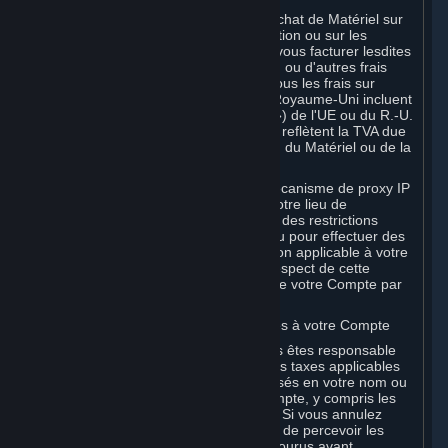
Si votre utilisation de Steam ou votre achat de Matériel sur
Steam est sujet à des taxes sur l'utilisation ou sur les
ventes, Valve est également habilité à vous facturer lesdites
taxes, en plus des frais de Souscription ou d'autres frais
figurant dans les Règles d'utilisation. Tous les frais sur
Steam dans l'Union européenne et le Royaume-Uni incluent
la taxe sur la valeur ajoutée (la « TVA ») de l'UE ou du R.-U.
Les montants de TVA perçus par Valve reflètent la TVA due
sur la valeur des Contenus et Services, du Matériel ou de la
Souscription.
Vous acceptez de ne pas utiliser de mécanisme de proxy IP
ni d'autre méthode visant à masquer votre lieu de
résidence, que ce soit pour contourner des restrictions
géographiques sur le contenu de jeu ou pour effectuer des
commandes ou des achats à un tarif non applicable à votre
pays, ou dans tout autre but. Le non-respect de cette
obligation peut entraîner la résiliation de votre Compte par
Valve.
B. Responsabilité pour les frais associés à votre Compte
En tant que détenteur du Compte, vous êtes responsable
de tous les frais encourus, y compris les taxes applicables
et tous les achats ou commandes réalisés en votre nom ou
en celui de tout utilisateur de votre Compte, y compris les
membres de votre famille ou vos amis. Si vous annulez
votre Compte, Valve se réserve le droit de percevoir les
frais, les suppléments ou les coûts encourus avant