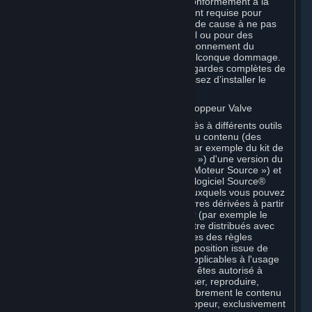
des fins d’essai et d’amélioration, conformément à la
configuration système spécifiquement requise pour
chaque Logiciel bêta et en tout état de cause à ne pas
les utiliser sur un système sur lequel ou pour des
finalités pour lesquelles un dysfonctionnement du
Logiciel bêta pourrait causer un quelconque dommage.
En particulier, conservez des sauvegardes complètes de
tout système sur lequel vous choisissez d’installer le
Logiciel bêta.
C. Licence d'utilisation des Outils développeur Valve
Vos Souscriptions peuvent inclure l'accès à différents outils
Valve pouvant être utilisés pour créer du contenu (des
« Outils développeur »). Il peut s'agir par exemple du kit de
développement logiciel Valve (le « SDK ») d'une version du
moteur de jeu appelé « Source » (le « Moteur Source ») et
de l'éditeur associé Valve Hammer, du logiciel Source®
Filmmaker ou d'outils in-game grâce auxquels vous pouvez
modifier un jeu Valve ou créer des œuvres dérivées à partir
de celui-ci. Certains Outils développeur (par exemple le
logiciel Source® Filmmaker) peuvent être distribués avec
des Conditions de Souscription distinctes des règles
établies à la présente Section. Sauf disposition issue de
Conditions de Souscription distinctes applicables à l'usage
d'un Outil développeur particulier, vous êtes autorisé à
utiliser les Outils développeur, et à utiliser, reproduire,
publier, exécuter, afficher et distribuer librement le contenu
que vous créez à l'aide d'Outils développeur, exclusivement