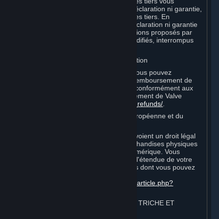
encourues lors de vos relations avec ces tiers vous
incombent. Valve ne formule aucune déclaration ni garantie,
expresse ou tacite, vis-à-vis desdits sites tiers. En
particulier, Valve ne formule aucune déclaration ni garantie
selon laquelle les services ou souscriptions proposés par
les fournisseurs tiers ne seront pas modifiés, interrompus
ou supprimés.
I. Remboursements et droit de rétractation
Sans préjudice aux droits légaux que vous pouvez
posséder, vous pouvez demander un remboursement de
vos commandes ou achats sur Steam conformément aux
conditions de la politique de remboursement de Valve
http://store.steampowered.com/steam_refunds/
.
Pour les consommateurs de l'Union européenne et du
Royaume-Uni :
Les droits européen et britannique prévoient un droit légal
pour annuler certains contrats de marchandises physiques
et pour les commandes de contenu numérique. Vous
pouvez trouver plus d'informations sur l'étendue de votre
droit légal de rétractation et les moyens dont vous pouvez
l'exercer sur cette page :
https://support.steampowered.com/kb_article.php?
ref=8620-QYAL-4516
.
4. COMPORTEMENT SUR INTERNET, TRICHE ET
PROGRAMMES AUTOMATISÉS
⏶