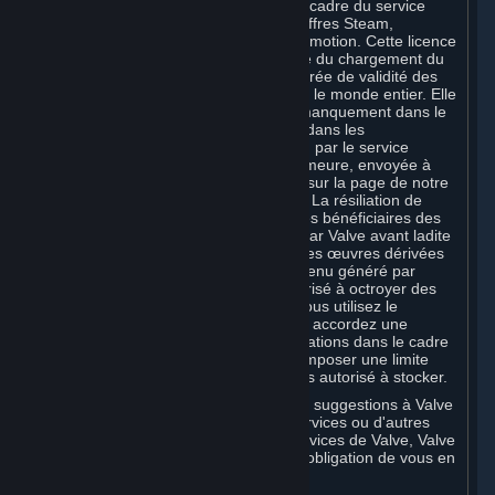
de la distribution, de l'inclusion dans le cadre du service
Steam, des jeux Steam et des autres offres Steam,
Souscriptions comprises, et de leur promotion. Cette licence
est octroyée à Valve au fur et à mesure du chargement du
contenu sur Steam pendant toute la durée de validité des
droits de propriété intellectuelle et pour le monde entier. Elle
peut être résiliée si Valve commet un manquement dans le
cadre de la licence et n'y remédie pas dans les
quatorze (14) jours suivant la réception par le service
juridique de Valve de votre mise en demeure, envoyée à
l'adresse applicable de Valve indiquée sur la page de notre
Politique de protection de la vie privée
. La résiliation de
ladite licence n'affecte pas les droits des bénéficiaires des
éventuelles sous-licences concédées par Valve avant ladite
résiliation. Valve est seul propriétaire des œuvres dérivées
créées par Valve à partir de votre Contenu généré par
l'utilisateur, et est par conséquent autorisé à octroyer des
licences sur ces œuvres dérivées. Si vous utilisez le
stockage en cloud de Valve, vous nous accordez une
autorisation de stockage de vos informations dans le cadre
de ce service. Valve est susceptible d'imposer une limite
aux volumes de données que vous êtes autorisé à stocker.
Si vous faites part de commentaires ou suggestions à Valve
concernant Steam, les Contenus et Services ou d'autres
produits, équipements matériels ou services de Valve, Valve
est libre de s'en servir librement, sans obligation de vous en
avertir.