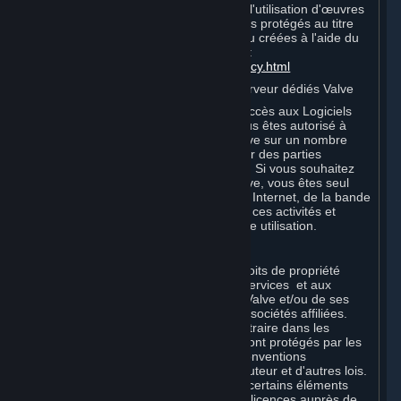
conditions supplémentaires relatives à l'utilisation d'œuvres
audiovisuelles incorporant des éléments protégés au titre
de la propriété intellectuelle de Valve ou créées à l'aide du
logiciel Source® Filmmaker, cliquez ici :
http://www.valvesoftware.com/videopolicy.html
E. Licence d'utilisation des Logiciels serveur dédiés Valve
Vos Souscriptions peuvent inclure un accès aux Logiciels
serveur dédiés Valve. Dans ce cas, vous êtes autorisé à
utiliser les Logiciels serveur dédiés Valve sur un nombre
illimité d'ordinateurs aux fins d'héberger des parties
multijoueurs en ligne de produits Valve. Si vous souhaitez
utiliser les Logiciels serveur dédiés Valve, vous êtes seul
responsable de la fourniture de l'accès Internet, de la bande
passante ou du matériel nécessaires à ces activités et
supportez tous les frais associés à votre utilisation.
F. Propriété des Contenus et Services
Tous les titres, droits de propriété et droits de propriété
intellectuelle relatifs aux Contenus et Services et aux
copies de ceux-ci sont la propriété de Valve et/ou de ses
concédants ou des concédants de ses sociétés affiliées.
Tous droits réservés, sauf mention contraire dans les
présentes. Les Contenus et Services sont protégés par les
lois sur le copyright, les traités et les conventions
internationaux en matière de droits d'auteur et d'autres lois.
Les Contenus et Services contiennent certains éléments
sous licence. Les concédants desdites licences auprès de