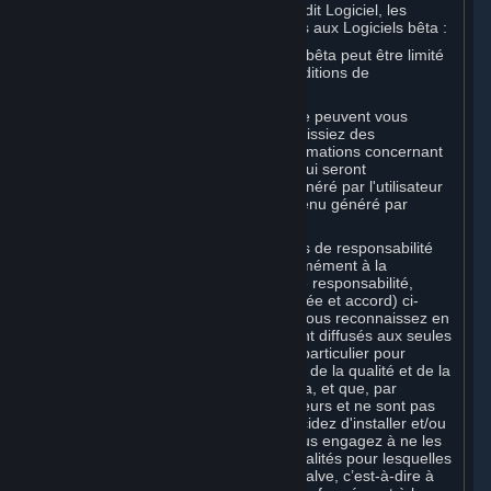
réputée constituer une Souscription audit Logiciel, les
dispositions suivantes étant spécifiques aux Logiciels bêta :
Votre droit d'utilisation d'un Logiciel bêta peut être limité
dans le temps et soumis à des Conditions de
Souscription supplémentaires ;
Valve et les sociétés affiliées à Valve peuvent vous
demander ou exiger que vous fournissiez des
suggestions, commentaires ou informations concernant
votre utilisation d'un Logiciel bêta, qui seront
considérées comme du Contenu généré par l'utilisateur
conformément à la Section 6 (Contenu généré par
l'utilisateur) ci-dessous ; et
Outre les renonciations et limitations de responsabilité
relatives à tous les Logiciels conformément à la
Section 7 (Décharges, limitations de responsabilité,
absence de garanties, garantie limitée et accord) ci-
dessous, si elle s'applique à vous, vous reconnaissez en
particulier que les Logiciels bêta sont diffusés aux seules
fins de test et d'amélioration, et en particulier pour
fournir à Valve vos retours à propos de la qualité et de la
facilité d'utilisation des Logiciels bêta, et que, par
conséquent, ils contiennent des erreurs et ne sont pas
des versions définitives. Si vous décidez d'installer et/ou
d'utiliser les Logiciels bêta, vous vous engagez à ne les
utiliser qu’en conformité avec les finalités pour lesquelles
ils sont mis à votre disposition par Valve, c’est-à-dire à