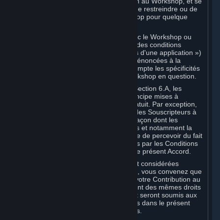
distribuer des copies d'une Contribution au Workshop, et se
réserve le droit, mais non l'obligation, de restreindre ou de
supprimer une Contribution au Workshop pour quelque
motif que ce soit.
Certaines Applications compatibles avec le Workshop ou
pages Web Workshop peuvent inclure des conditions
spéciales (des « Conditions spécifiques d'une application »)
complétant ou modifiant les conditions énoncées à la
présente Section afin de prendre en compte les spécificités
de l’Application compatible avec le Workshop en question.
Conformément aux dispositions de la Section 6.A, les
Contributions au Workshop sont en principe mises à
disposition des Souscripteurs à titre gratuit. Par exception,
elles peuvent être mises à disposition des Souscripteurs à
titre payant. Dans cette hypothèse, la façon dont les
revenus générés peuvent être partagés et notamment la
rémunération que vous êtes susceptible de percevoir du fait
de cette mise à disposition sont définies par les Conditions
spécifiques de l’application et non par le présent Accord.
Les Contributions au Workshop sont considérées
comme des Souscriptions. À ce titre, vous convenez que
les Souscripteurs auprès desquels votre Contribution au
Workshop est distribuée bénéficieront des mêmes droits
d'utilisation de votre Contribution (et seront soumis aux
mêmes restrictions) que ceux définis dans le présent
Accord pour les autres Souscriptions.