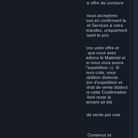
et ne confirme pas l'acceptation de votre offre de conclure
un accord.
Dans le cas des Contenus et Services, nous acceptons
votre offre et concluons l'accord avec vous en confirmant la
transaction et en mettant les Contenus et Services à votre
disposition ou, dans le cas des précommandes, uniquement
en confirmant la transaction et en déduisant le prix
applicable de votre mode de paiement.
Dans le cas du Matériel, nous n'acceptons votre offre et
concluons la transaction pour un article que vous avez
commandé que lorsque nous vous expédions le Matériel et
vous envoyons un e-mail confirmant que nous vous avons
expédié le Matériel (la « Confirmation d'expédition »). Si
votre commande est expédiée en plusieurs colis, vous
pouvez recevoir une Confirmation d'expédition distincte
pour chaque colis, et chaque Confirmation d'expédition et
l'envoi correspondant concluront un contrat de vente distinct
entre nous pour le Matériel spécifié dans cette Confirmation
d'expédition. Tout Matériel qui vous est livré reste la
propriété de Valve jusqu'à ce que le paiement ait été
entièrement effectué.
Vous consentez à recevoir les factures de vente par voie
électronique.
E. Traitement des paiements
Le traitement de paiements relatifs aux Contenus et