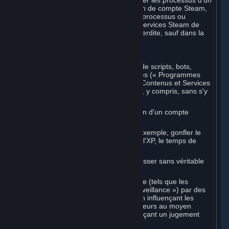
logiciels tiers non autorisés pour modifier les processus d'un
Marché de Souscriptions ou de création de compte Steam,
ou pour interagir avec ou contrôler les processus ou
l'interface utilisateur des Contenus et Services Steam de
toute autre manière, est strictement interdite, sauf dans la
mesure expressément autorisée.
C. Programmes automatisés
Vous ne pouvez utiliser aucune forme de scripts, bots,
macros ou autres systèmes automatisés (« Programmes
automatisés ») pour interagir avec les Contenus et Services
Steam de quelque manière que ce soit, y compris, sans s'y
limiter :
automatiser le processus de création d'un compte
Steam ;
falsifier les statistiques de jeu (par exemple, gonfler le
nombre de victoires ou de défaites, l'XP, le temps de
jeu) ;
obtenir des récompenses ou progresser sans véritable
action de l'utilisateur ;
participer à des systèmes d'arbitrage (tels que les
évaluations par les pairs ou la « surveillance ») par des
moyens automatisés, notamment en influençant les
résultats ou en signalant des utilisateurs au moyen
d'actions scriptées plutôt qu'en exerçant un jugement
éclairé.