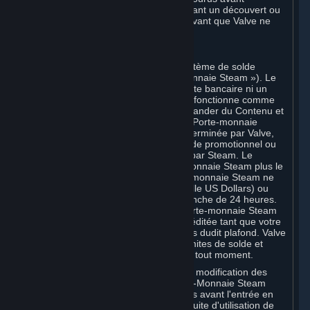
l'annulation. Tous les Comptes présentant un découvert ou
des impayés doivent être régularisés avant que Valve ne
vous autorise à vous réinscrire.
C. Porte-monnaie Steam
Steam peut mettre à disposition un système de solde
associé à votre Compte (le « Porte-monnaie Steam »). Le
Porte-monnaie Steam n'est ni un compte bancaire ni un
quelconque instrument de paiement. Il fonctionne comme
un solde prépayé permettant de commander du Contenu et
des Services. Vous pouvez créditer ce Porte-monnaie
Steam jusqu'à une limite maximale déterminée par Valve,
par carte bancaire, carte prépayée, code promotionnel ou
tout autre mode de paiement accepté par Steam. Le
montant total stocké sur votre Porte-monnaie Steam plus le
montant total dépensé via votre Porte-monnaie Steam ne
doit pas dépasser 2 000 USD (deux mille US Dollars) ou
son équivalent en devise locale par tranche de 24 heures.
Toute tentative de dépôt dans votre Porte-monnaie Steam
qui dépasse ce plafond ne sera pas créditée tant que votre
activité ne redescendra pas en dessous dudit plafond. Valve
peut modifier ou imposer différentes limites de solde et
d'utilisation du Porte-monnaie Steam à tout moment.
Vous serez informé par e-mail de toute modification des
limites de solde et d'utilisation du Porte-Monnaie Steam
dans les 60 (soixante) jours calendaires avant l'entrée en
vigueur de cette modification. La poursuite d'utilisation de