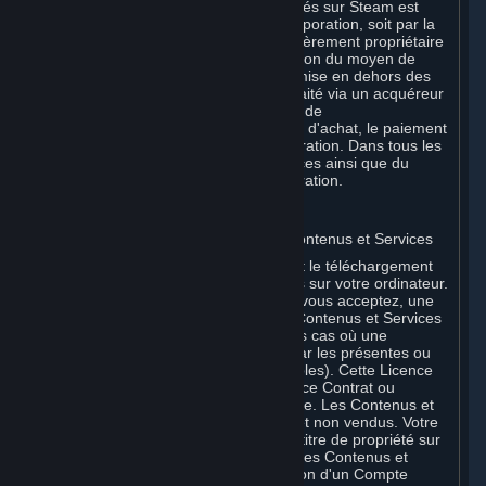
Services et/ou produits matériels achetés sur Steam est
effectué soit directement par Valve Corporation, soit par la
filiale Valve GmbH i.L. dont elle est entièrement propriétaire
au nom de Valve Corporation, en fonction du moyen de
paiement utilisé. Si votre carte a été émise en dehors des
États-Unis, votre paiement peut être traité via un acquéreur
européen par Valve GmbH i.L. au nom de
Valve Corporation. Pour tout autre type d'achat, le paiement
est perçu directement par Valve Corporation. Dans tous les
cas, la livraison des Contenus et Services ainsi que du
matériel est effectuée par Valve Corporation.
2. LICENCES
⏶
A. Licence générale d'utilisation des Contenus et Services
Steam et vos Souscriptions nécessitent le téléchargement
et l'installation de Contenus et Services sur votre ordinateur.
Par la présente, Valve vous octroie, et vous acceptez, une
licence non exclusive d'utilisation des Contenus et Services
à titre privé et non commercial (sauf les cas où une
utilisation commerciale est autorisée par les présentes ou
les Conditions de Souscription applicables). Cette Licence
prend fin à la date de résiliation (a) de ce Contrat ou
(b) d’une Souscription incluant la licence. Les Contenus et
Services sont concédés sous licence, et non vendus. Votre
licence ne vous confère aucun droit ni titre de propriété sur
les Contenus et Services. Pour utiliser les Contenus et
Services, vous devez être en possession d'un Compte