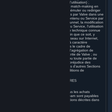
Conditions de Souscription ou Règles d'utilisation) ;
(ii) héberger ou fournir des services de match-making en
ligne pour les Contenus et Services ou émuler ou rediriger
les protocoles de communication utilisés par Valve dans une
fonction de réseau quelconque d'un Contenu ou Service par
l'émulation du protocole, la mise sous tunnel, la modification
ou l'ajout de composants au Contenu ou Service, l'utilisation
d'un programme utilitaire ou toute autre technique connue
ou développée par la suite, à quelque fin que ce soit, y
compris notamment pour les jeux en réseau sur Internet,
les jeux en réseau à l'aide de réseaux à caractère
commercial ou non commercial ou dans le cadre de
réseaux, de sites Web ou de services d'agrégation de
contenu, sans autorisation préalable écrite de Valve ; ou
(iii) exploiter les Contenus et Services ou toute partie de
ceux-ci à des fins commerciales, sans préjudice des
autorisations expresses contenues dans d'autres Sections
du présent Accord (y compris des Conditions de
Souscription ou Règles d'Utilisation).
3. FACTURATION, PAIEMENT ET AUTRES
SOUSCRIPTIONS
⏶
Tous les frais engagés sur Steam et tous les achats
effectués à l'aide du porte-monnaie Steam sont payables
d'avance et finaux, sauf dans les conditions décrites dans
les sections 3.I et 7 ci-après.
A. Autorisation de paiement