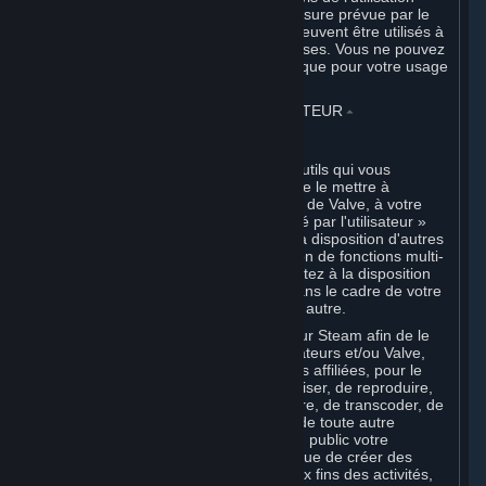
desdits contenus tiers, sauf dans la mesure prévue par le
droit impératif. Certains logiciels tiers peuvent être utilisés à
des fins commerciales par des entreprises. Vous ne pouvez
toutefois acquérir ces Logiciels Steam que pour votre usage
personnel.
6. CONTENU GÉNÉRÉ PAR L'UTILISATEUR
⏶
A. Dispositions générales
Steam propose des interfaces et des outils qui vous
permettent de générer du contenu et de le mettre à
disposition des autres utilisateurs et/ou de Valve, à votre
entière discrétion. Le « Contenu généré par l'utilisateur »
signifie le contenu que vous mettez à la disposition d'autres
joueurs dans le cadre de votre utilisation de fonctions multi-
utilisateurs de Steam, ou que vous mettez à la disposition
de Valve ou de ses sociétés affiliées dans le cadre de votre
utilisation des Contenus et Services ou autre.
Lorsque vous chargez votre contenu sur Steam afin de le
rendre disponible pour les autres utilisateurs et/ou Valve,
vous accordez à Valve et à ses sociétés affiliées, pour le
monde entier, le droit non exclusif d'utiliser, de reproduire,
de modifier, de distribuer, de transmettre, de transcoder, de
traduire, de diffuser, de communiquer de toute autre
manière, et d'afficher et représenter en public votre
Contenu généré par l'utilisateur, ainsi que de créer des
œuvres dérivées à partir de celui-ci, aux fins des activités,