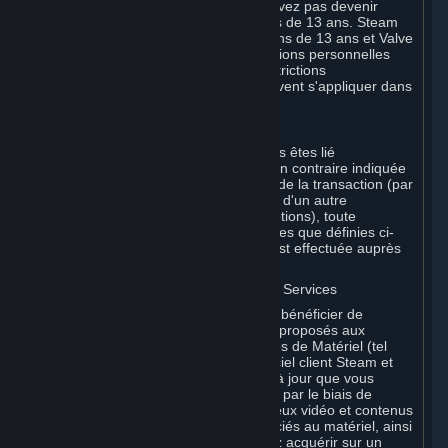
des présentes conditions. Vous ne pouvez pas devenir
Souscripteur si vous êtes âgé de moins de 13 ans. Steam
n'est pas destiné à des enfants de moins de 13 ans et Valve
ne collecte pas sciemment les informations personnelles
d'enfants de moins de 13 ans. Des restrictions
supplémentaires en matière d'âge peuvent s'appliquer dans
votre pays.
A. Partie contractante
Pour toute interaction avec Steam, vous êtes lié
contractuellement à Valve. Sauf mention contraire indiquée
dans le présent Accord ou au moment de la transaction (par
exemple, en cas de transaction auprès d'un autre
Souscripteur via le Marché de Souscriptions), toute
transaction pour des Souscriptions (telles que définies ci-
après) que vous effectuez sur Steam est effectuée auprès
de Valve.
B. Matériel, Souscriptions, Contenus et Services
En tant que Souscripteur, vous pouvez bénéficier de
certains services, logiciels et contenus proposés aux
Souscripteurs, ou acheter certains types de Matériel (tel
que défini ci-après) sur Steam. Le logiciel client Steam et
les autres logiciels, contenus et mises à jour que vous
téléchargez ou auxquels vous accédez par le biais de
Steam, y compris, sans limitation, les jeux vidéo et contenus
de jeu Valve ou tiers, les logiciels associés au matériel, ainsi
que les objets virtuels que vous pouvez acquérir sur un