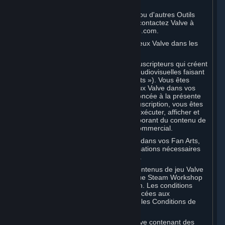
à titre non commercial.
Pour utiliser le SDK du Moteur Source ou d'autres Outils
développeur Valve à titre commercial, contactez Valve à
l'adresse sourceengine@valvesoftware.com.
D. Licence d'utilisation du contenu de jeux Valve dans les
Fan Arts
Valve apprécie la communauté des Souscripteurs qui créent
du fan art, des fictions et des œuvres audiovisuelles faisant
référence aux jeux Valve (des « Fan Arts »). Vous êtes
autorisé à incorporer du contenu de jeux Valve dans vos
Fan Arts. Sauf disposition contraire énoncée à la présente
Section ou dans des Conditions de Souscription, vous êtes
autorisé à utiliser, reproduire, publier, exécuter, afficher et
distribuer librement des Fan Arts incorporant du contenu de
jeux Valve, exclusivement à titre non commercial.
Si vous incorporez du contenu de tiers dans vos Fan Arts,
assurez-vous d'avoir obtenu les autorisations nécessaires
auprès des propriétaires dudit contenu.
L'utilisation commerciale de certains contenus de jeu Valve
est autorisée via des fonctions telles que Steam Workshop
ou les Marchés de Souscriptions Steam. Les conditions
applicables à cette utilisation sont énoncées aux
Sections 3.D et 6.B ci-dessous et dans les Conditions de
Souscription desdites fonctions.
Pour consulter la politique vidéo de Valve contenant des