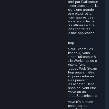
Vous reconnaissez que le Contenu Généré par l’Utilisateur
que vous chargez sur Steam grâce aux interfaces et outils
mis à votre disposition par Valve bénéficie d’une grande
visibilité et que vous le partagez pour votre plaisir et la
renommée dont il peut vous faire bénéficier auprès des
autres Souscripteurs. Par conséquent, vous accordez la
présente licence à Valve et à ses sociétés affiliées à titre
gratuit, sous réserve de toutes dispositions contraires
prévues par les Conditions spécifiques d’une application,
définies dans la Section 6.B ci-dessous.
B. Contenu chargé sur le Steam Workshop
Certains jeux et applications disponibles sur Steam (les
« Applications compatibles avec le Workshop ») vous
permettent de créer du Contenu généré par l'utilisateur à
partir d'une Application compatible avec le Workshop ou à
l'aide de celle-ci, et de soumettre ce Contenu (une
« Contribution au Workshop ») sur des pages Web Steam
Workshop. Les Contributions au Workshop peuvent être
consultées par la communauté Steam et, pour certaines
catégories de Contributions, les utilisateurs peuvent
interagir avec elles, les télécharger ou les acheter. Dans
certains cas, les Contributions au Workshop peuvent être
étudiées à des fins d'incorporation par Valve ou un
développeur tiers à un jeu ou un Marché de Souscriptions.
Vous comprenez et reconnaissez que Valve n'a aucune
obligation d'utiliser, de distribuer ou de continuer de