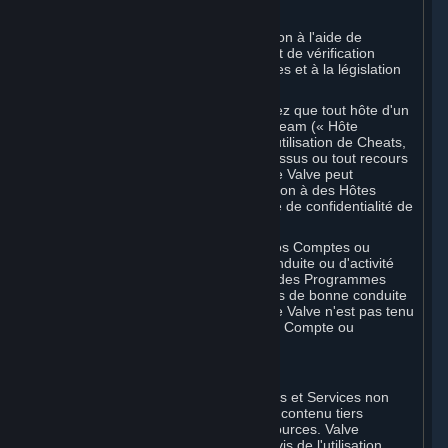
D. Application
Nous pouvons appliquer cette disposition à l'aide de
méthodes de détection automatisées et de vérification
humaine, conformément à nos politiques et à la législation
applicable.
En outre, vous reconnaissez et acceptez que tout hôte d'un
jeu multijoueur en ligne distribué sur Steam (« Hôte
externe ») peut signaler à Valve votre utilisation de Cheats,
toute altération non autorisée de processus ou tout recours
à des Programmes automatisés, et que Valve peut
communiquer votre historique d'utilisation à des Hôtes
externes dans les limites de la Politique de confidentialité de
Steam.
Valve peut limiter ou fermer votre ou vos Comptes ou
annuler une Souscription en cas de conduite ou d'activité
illégale, de recours à des Cheats ou à des Programmes
automatisés, ou de violation des Règles de bonne conduite
en ligne Steam. Vous reconnaissez que Valve n'est pas tenu
de vous prévenir avant de fermer votre Compte ou
d'annuler vos Souscriptions.
5. CONTENU DE TIERS
⏶
Concernant les Souscriptions, Contenus et Services non
créés par Valve, Valve ne vérifie pas le contenu tiers
disponible sur Steam ou via d'autres sources. Valve
n'assume aucune responsabilité vis-à-vis de l'utilisation