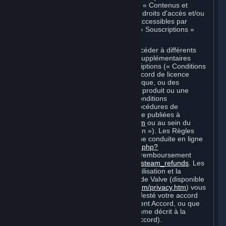
Marché de Souscriptions, sont appelés « Contenus et
Services » dans le présent Accord ; les droits d'accès et/ou
d'utilisation des Contenus et Services accessibles par
l'intermédiaire de Steam sont appelés « Souscriptions »
dans les présentes.
Chaque Souscription vous permet d'accéder à différents
Contenus et Services. Des conditions supplémentaires
peuvent s'appliquer à certaines Souscriptions (« Conditions
de Souscription ») (par exemple, un accord de licence
d'utilisateur final propre à un jeu spécifique, ou des
conditions d'utilisation spécifiques à un produit ou une
fonction de Steam). Par ailleurs, des conditions
supplémentaires (par exemple, des procédures de
paiement et de facturation) peuvent être publiées à
l'adresse
http://www.steampowered.com
ou au sein du
service Steam (des « Règles d'utilisation »). Les Règles
d'utilisation incluent les Règles de bonne conduite en ligne
Steam
http://steampowered.com/index.php?
area=online_conduct
et la politique de remboursement
Steam
http://store.steampowered.com/steam_refunds
. Les
Conditions de Souscription, Règles d'utilisation et la
Politique de protection de la vie privée de Valve (disponible
à l'adresse
http://www.valvesoftware.com/privacy.htm
) vous
engagent dès lors que vous avez manifesté votre accord
vis-à-vis de ces documents ou du présent Accord, ou que
vous devenez lié à ces documents comme décrit à la
Section 8 (Amendements au présent Accord).