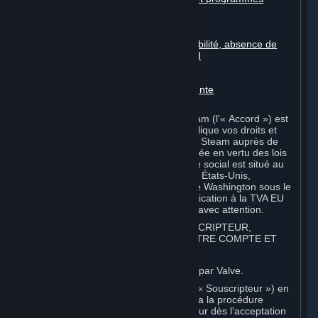
automatisés
Contenu de tiers
Contenu généré par l'utilisateur
Décharges, limitations de responsabilité, absence de
garanties, garantie limitée et accord
Amendements au présent accord
Durée et résiliation
Droit applicable, juridiction compétente
Divers
Le présent Accord de Souscription Steam (l'« Accord ») est
un document à valeur juridique qui explique vos droits et
obligations en tant que souscripteur de Steam auprès de
Valve Corporation, une société constituée en vertu des lois
de l'État de Washington et dont le siège social est situé au
10400 NE 4th St., Bellevue, WA 98004, États-Unis,
enregistrée avec le Secrétaire d'État de Washington sous le
numéro 60 22 90 773, numéro d'identification à la TVA EU
8260 00671 (« Valve »). Veuillez le lire avec attention.
1. INSCRIPTION EN TANT QUE SOUSCRIPTEUR,
APPLICATION DES CONDITIONS, VOTRE COMPTE ET
ACCEPTATION D'ACCORDS
⏶
Steam est un service en ligne proposé par Valve.
Vous devenez souscripteur de Steam (« Souscripteur ») en
créant un compte d'utilisateur Steam via la procédure
d'inscription. Cet Accord entre en vigueur dès l'acceptation