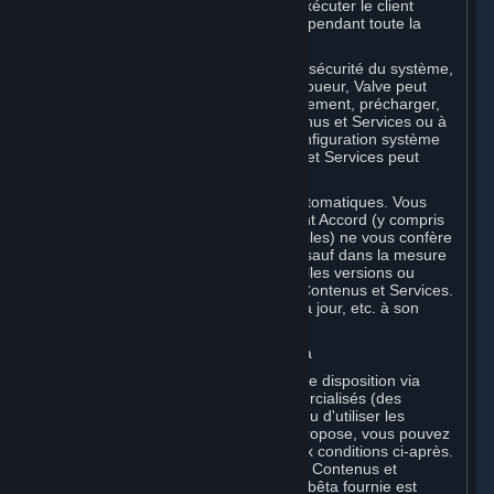
Steam et vous pouvez être tenu(e) d'exécuter le client
Steam et d'être connecté(e) à Internet pendant toute la
durée d'utilisation.
Pour des raisons liées notamment à la sécurité du système,
à la stabilité et à l'interopérabilité multijoueur, Valve peut
être amené à mettre à jour automatiquement, précharger,
créer de nouvelles versions des Contenus et Services ou à
les améliorer, et par conséquent, la configuration système
requise pour l'utilisation des Contenus et Services peut
évoluer dans le temps.
Vous acceptez lesdites mises à jour automatiques. Vous
reconnaissez par ailleurs que le présent Accord (y compris
les Conditions de Souscription applicables) ne vous confère
aucun droit à exiger des mises à jour (sauf dans la mesure
requise par la loi applicable), de nouvelles versions ou
d'autres améliorations apportées aux Contenus et Services.
Valve décide de fournir lesdites mises à jour, etc. à son
entière discrétion.
b. Licence d'utilisation de Logiciels bêta
Valve peut à tout moment mettre à votre disposition via
Steam des logiciels pas encore commercialisés (des
« Logiciels bêta »). Vous n'êtes pas tenu d'utiliser les
Logiciels bêta, mais si Valve vous en propose, vous pouvez
choisir de les utiliser conformément aux conditions ci-après.
Les Logiciels bêta sont assimilés à des Contenus et
Services et chaque copie d'un Logiciel bêta fournie est