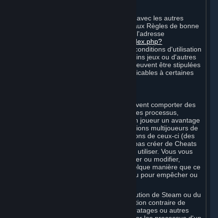
A. Comportement sur Internet
Votre conduite en ligne et vos rapports avec les autres
Souscripteurs doivent être conformes aux Règles de bonne
conduite en ligne Steam, disponibles à l'adresse
suivante :
http://steampowered.com/index.php?
area=online_conduct
. En fonction des conditions d'utilisation
stipulées par les tiers hébergeant certains jeux ou d'autres
services, des règles supplémentaires peuvent être stipulées
par les Conditions de Souscription applicables à certaines
Souscriptions.
B. Triche
Steam et les Contenus et Services peuvent comporter des
fonctionnalités conçues pour identifier les processus,
logiciels ou matériels qui confèrent à un joueur un avantage
compétitif injuste lorsqu'il joue aux versions multijoueurs de
Contenus ou Services ou de modifications de ceux-ci (des
« Cheats »). Vous vous engagez à ne pas créer de Cheats
ni à aider les autres à en créer ou à en utiliser. Vous vous
engagez à ne pas désactiver, contourner ou modifier,
directement ou indirectement et de quelque manière que ce
soit, le fonctionnement du logiciel conçu pour empêcher ou
signaler l'utilisation de Cheats.
Vous acceptez de ne pas altérer l'exécution de Steam ou du
Contenu et des Services, sauf autorisation contraire de
Valve. L'utilisation de Cheats, mods, piratages ou autres