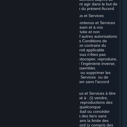
Valve et de ses sociétés affiliées peuvent agir dans le but de
protéger leurs droits en cas de violation du présent Accord.
G. Restrictions d'utilisation des Contenus et Services
Vous n'êtes pas autorisé à utiliser les Contenus et Services
à d'autres fins que l'accès autorisé à Steam et à vos
Souscriptions, et que votre utilisation privée et non
commerciale de vos Souscriptions, sauf autres autorisations
énoncées dans le présent Accord ou les Conditions de
Souscription applicables. Sauf disposition contraire du
présent Accord, ou conformément au droit applicable
nonobstant les présentes restrictions, vous n'êtes pas
autorisé, en tout ou partie, à copier, photocopier, reproduire,
publier, distribuer, traduire, effectuer de l'ingénierie inverse,
modifier le code source, modifier, désassembler,
décompiler, créer des œuvres dérivées ou supprimer les
mentions de propriété des Contenus et Services ou de
logiciels accessibles par le biais de Steam sans l'accord
préalable écrit de Valve.
Vous êtes autorisé à utiliser les Contenus et Services à titre
personnel, mais vous n'êtes pas autorisé à : (i) vendre,
accorder un privilège ou transférer des reproductions des
Contenus et Services à des tiers d'une quelconque
manière, ni à louer, donner en location-bail ou concéder
sous licence les Contenus et Services à des tiers sans
l'accord préalable écrit de Valve, sauf dans la limite des
autorisations expresses du présent Accord (y compris des