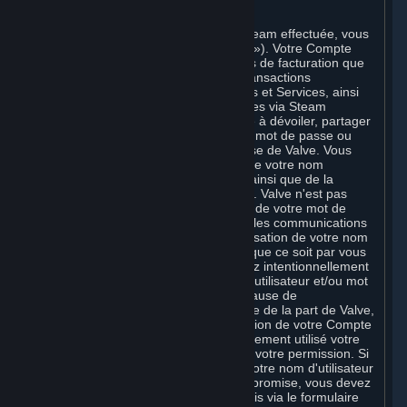
C. Votre Compte
Une fois la procédure d'inscription à Steam effectuée, vous
créez un compte Steam (un « Compte »). Votre Compte
peut également inclure les informations de facturation que
vous communiquez à Valve pour les transactions
concernant les Souscriptions, Contenus et Services, ainsi
que pour l'achat de tous biens physiques via Steam
(« Matériel »). Vous n'êtes pas autorisé à dévoiler, partager
ou permettre à des tiers d'utiliser votre mot de passe ou
votre Compte sauf autorisation expresse de Valve. Vous
êtes responsable de la confidentialité de votre nom
d'utilisateur et de votre mot de passe, ainsi que de la
sécurité de votre système informatique. Valve n'est pas
responsable de l'utilisation qui est faite de votre mot de
passe et de votre Compte ni de toutes les communications
et activités sur Steam résultant de l'utilisation de votre nom
d'utilisateur et de votre mot de passe, que ce soit par vous
ou par toute personne à qui vous auriez intentionnellement
ou par négligence exposé votre nom d'utilisateur et/ou mot
de passe en violation de la présente clause de
confidentialité. Sauf faute ou négligence de la part de Valve,
Valve n’est pas responsable de l’utilisation de votre Compte
par une personne qui aurait frauduleusement utilisé votre
nom d'utilisateur et mot de passe sans votre permission. Si
vous pensez que la confidentialité de votre nom d'utilisateur
et/ou mot de passe peut avoir été compromise, vous devez
en avertir Valve dans les meilleurs délais via le formulaire