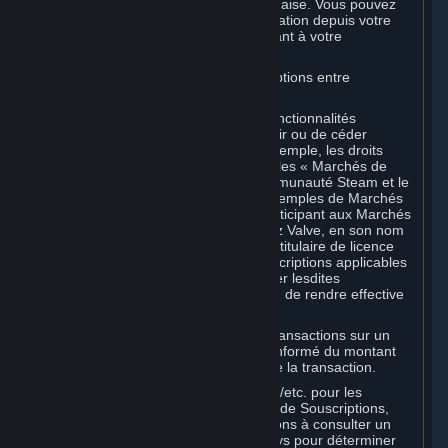
expireront, conformément à la loi japonaise. Vous pouvez
consulter vos fonds et leur date d'expiration depuis votre
portemonnaie Steam en vous connectant à votre
compte Steam.
D. Échange et transactions de Souscriptions entre
Souscripteurs
Steam peut inclure une ou plusieurs fonctionnalités
permettant aux Souscripteurs d'acquérir ou de céder
certains types de Souscriptions (par exemple, les droits
d'utilisation d'objets virtuels) (ci-après, les « Marchés de
Souscriptions »). Le marché de la communauté Steam et le
système d'échange Steam sont des exemples de Marchés
de Souscriptions. En utilisant ou en participant aux Marchés
de Souscriptions Steam, vous autorisez Valve, en son nom
propre ou en tant que représentant ou titulaire de licence
d'un créateur ou éditeur tiers des Souscriptions applicables
figurant dans votre Compte, à transférer lesdites
Souscriptions depuis votre Compte afin de rendre effective
toute transaction que vous effectuez.
Valve peut facturer des frais pour les transactions sur un
Marché de Souscriptions. Vous serez informé du montant
de ces frais avant toute confirmation de la transaction.
Valve perçoit la taxe de vente/TVA/TPS/etc. pour les
transactions effectuées sur un Marché de Souscriptions,
conformément à la loi. Nous vous invitons à consulter un
spécialiste de la fiscalité dans votre pays pour déterminer