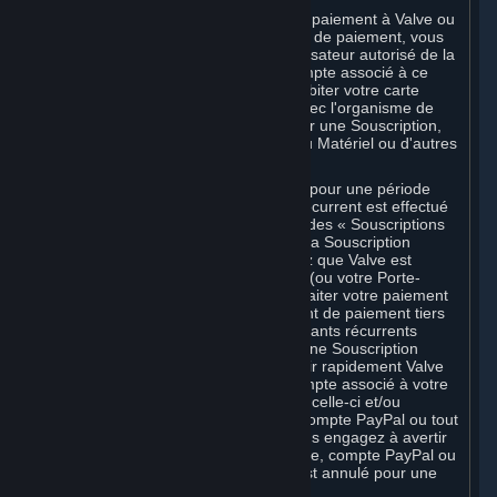
En communiquant des informations de paiement à Valve ou
à l'un de ses organismes de traitement de paiement, vous
garantissez à Valve que vous êtes l'utilisateur autorisé de la
carte, du code PIN, de la clé ou du compte associé à ce
paiement, et vous autorisez Valve à débiter votre carte
bancaire ou à traiter votre paiement avec l'organisme de
traitement de paiement tiers choisi pour une Souscription,
des fonds du Porte-monnaie Steam, du Matériel ou d'autres
frais engagés par vous.
En cas de Souscriptions commandées pour une période
donnée pour lesquelles un paiement récurrent est effectué
en échange d'une utilisation continue (des « Souscriptions
récurrentes »), en continuant d'utiliser la Souscription
récurrente, vous acceptez et réaffirmez que Valve est
autorisé à débiter votre carte bancaire (ou votre Porte-
monnaie Steam, s'il est crédité) ou à traiter votre paiement
avec tout autre organisme de traitement de paiement tiers
applicable, pour le règlement des montants récurrents
applicables. Si vous avez commandé une Souscription
récurrente, vous vous engagez à avertir rapidement Valve
de tout changement de numéro de compte associé à votre
carte bancaire, de date d'expiration de celle-ci et/ou
d'adresse de facturation, ou de votre compte PayPal ou tout
autre compte de paiement, et vous vous engagez à avertir
rapidement Valve si votre carte bancaire, compte PayPal ou
autre compte de paiement expire ou est annulé pour une
raison quelconque.