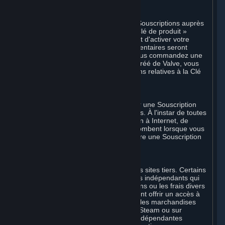
F. Revendeurs agréés Steam
Vous êtes autorisé à commander des Souscriptions auprès
de revendeurs agréés de Valve. La « Clé de produit »
accompagnant ces commandes permet d'activer votre
Souscription. Des instructions supplémentaires seront
fournies avec le produit respectif. Si vous commandez une
Souscription auprès d'un revendeur agréé de Valve, vous
acceptez d'adresser toutes les questions relatives à la Clé
de produit à ce revendeur.
G. Souscriptions gratuites
Dans certains cas, Valve peut proposer une Souscription
gratuite à certains Contenus et Services. À l'instar de toutes
les Souscriptions, les frais de connexion à Internet, de
téléphone et autre connexion vous incombent lorsque vous
utilisez Steam, même lorsque Valve offre une Souscription
gratuite.
H. Sites tiers
Steam peut proposer des liens vers des sites tiers. Certains
de ces sites peuvent percevoir des frais indépendants qui
ne sont pas inclus dans les Souscriptions ou les frais divers
payables à Valve. Steam peut également offrir un accès à
des fournisseurs tiers dont le contenu, les marchandises
et/ou les services sont disponibles sur Steam ou sur
Internet. Tous les frais ou obligations indépendantes