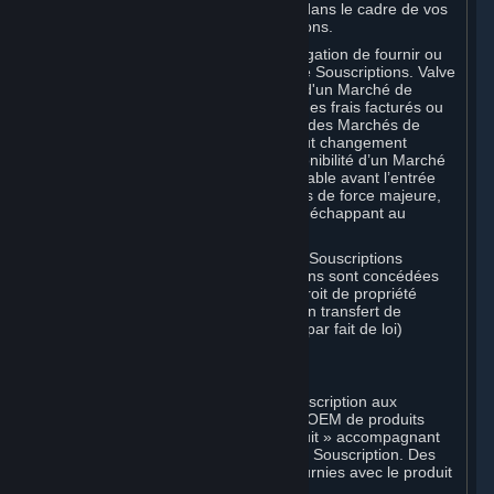
votre responsabilité dans ce domaine dans le cadre de vos
activités sur les Marchés de Souscriptions.
Vous convenez que Valve n’a pas l’obligation de fournir ou
de maintenir un quelconque Marché de Souscriptions. Valve
peut décider de cesser les opérations d'un Marché de
Souscriptions, de changer le montant des frais facturés ou
de modifier les conditions ou fonctions des Marchés de
Souscriptions. Vous serez notifié de tout changement
substantiel aux conditions ou à la disponibilité d’un Marché
de Souscriptions dans un délai raisonnable avant l’entrée
en vigueur du changement, sauf en cas de force majeure,
faute du Souscripteur, ou fait d’un tiers échappant au
contrôle de Valve.
Vous reconnaissez par ailleurs que les Souscriptions
acquises sur un Marché de Souscriptions sont concédées
sous licence, que vous n'avez aucun droit de propriété
dessus et que Valve ne reconnaît aucun transfert de
Souscriptions (y compris les transferts par fait de loi)
effectué hors de Steam.
E. Achat au détail
Valve peut proposer ou exiger une Souscription aux
acheteurs de versions individuelles ou OEM de produits
Valve. La « Clé CD » ou « Clé de produit » accompagnant
lesdites versions permet d'activer votre Souscription. Des
instructions supplémentaires seront fournies avec le produit
respectif.