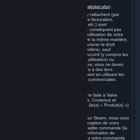
de support
(
https://support.steampowered.com/newticket.php
).
Votre Compte et les informations qui s'y rattachent (par
exemple : coordonnées, informations de facturation,
historique du Compte et Souscriptions, etc.) sont
strictement personnels. Vous n'êtes par conséquent pas
autorisé à vendre ou facturer le droit d'utilisation de votre
Compte à des tiers, ni à le transférer. De la même manière,
vous n'êtes pas autorisé à vendre ou facturer le droit
d'utiliser des Souscriptions, ni à les transférer, sauf
autorisation expresse dans le présent Accord (y compris les
Conditions de Souscription et Règles d'utilisation) ou
autorisation spécifique de Valve. En outre, vous ne devez
pas utiliser votre Compte pour permettre à des tiers
d'enfreindre le présent Accord, notamment en utilisant les
Contenus et Services Steam à des fins commerciales.
D. Acceptation d'Accords
Votre commande sur Steam est une offre faite à Valve
d'accepter la livraison des Souscriptions, Contenus et
Services et/ou du Matériel commandés (le(s) « Produit(s) »)
en échange du prix indiqué.
Lorsque vous passez une commande sur Steam, nous vous
envoyons un message confirmant la réception de votre
commande et contenant les détails de ladite commande (la
« Confirmation de commande »). La Confirmation de
commande prouve que nous avons reçu votre commande