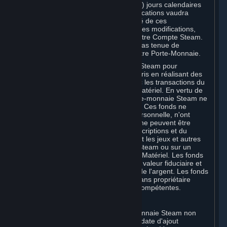
votre Compte Steam plus de trente (30) jours calendaires
après l'entrée en vigueur de ces modifications vaudra
acceptation de votre part de l'intégralité de ces
modifications. Si vous n'acceptez pas ces modifications,
votre seul recours consiste à résilier votre Compte Steam.
Dans ce cas, Valve ne sera en aucun cas tenue de
rembourser les crédits restant dans votre Porte-Monnaie.
Vous pouvez utiliser le Porte-monnaie Steam pour
commander des Souscriptions, y compris en réalisant des
commandes in-game compatibles avec les transactions du
Porte-monnaie Steam, et acheter du Matériel. En vertu de
la Section 3.I, les fonds versés au Porte-monnaie Steam ne
sont ni remboursables ni transférables. Ces fonds ne
constituent aucun droit de propriété personnelle, n'ont
aucune valeur en dehors de Steam et ne peuvent être
utilisés que pour commander des Souscriptions et du
contenu associé via Steam (notamment les jeux et autres
applications proposés sur le magasin Steam ou sur un
Marché de Souscriptions Steam) et du Matériel. Les fonds
du Porte-monnaie Steam n'ont aucune valeur fiduciaire et
ne peuvent pas être échangés contre de l'argent. Les fonds
du Porte-monnaie Steam considérés sans propriétaire
peuvent être transférés aux autorités compétentes.
Pour les Souscripteurs du Japon :
Tous les fonds ajoutés à votre portemonnaie Steam non
utilisés dans les six (6) mois suivant la date d'ajout