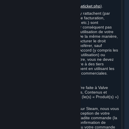
de support
(
https://support.steampowered.com/newticket.php
).
Votre Compte et les informations qui s'y rattachent (par
exemple : coordonnées, informations de facturation,
historique du Compte et Souscriptions, etc.) sont
strictement personnels. Vous n'êtes par conséquent pas
autorisé à vendre ou facturer le droit d'utilisation de votre
Compte à des tiers, ni à le transférer. De la même manière,
vous n'êtes pas autorisé à vendre ou facturer le droit
d'utiliser des Souscriptions, ni à les transférer, sauf
autorisation expresse dans le présent Accord (y compris les
Conditions de Souscription et Règles d'utilisation) ou
autorisation spécifique de Valve. En outre, vous ne devez
pas utiliser votre Compte pour permettre à des tiers
d'enfreindre le présent Accord, notamment en utilisant les
Contenus et Services Steam à des fins commerciales.
D. Acceptation d'Accords
Votre commande sur Steam est une offre faite à Valve
d'accepter la livraison des Souscriptions, Contenus et
Services et/ou du Matériel commandés (le(s) « Produit(s) »)
en échange du prix indiqué.
Lorsque vous passez une commande sur Steam, nous vous
envoyons un message confirmant la réception de votre
commande et contenant les détails de ladite commande (la
« Confirmation de commande »). La Confirmation de
commande prouve que nous avons reçu votre commande