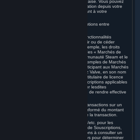
expireront, conformément à la loi japonaise. Vous pouvez
consulter vos fonds et leur date d'expiration depuis votre
portemonnaie Steam en vous connectant à votre
compte Steam.
D. Échange et transactions de Souscriptions entre
Souscripteurs
Steam peut inclure une ou plusieurs fonctionnalités
permettant aux Souscripteurs d'acquérir ou de céder
certains types de Souscriptions (par exemple, les droits
d'utilisation d'objets virtuels) (ci-après, les « Marchés de
Souscriptions »). Le marché de la communauté Steam et le
système d'échange Steam sont des exemples de Marchés
de Souscriptions. En utilisant ou en participant aux Marchés
de Souscriptions Steam, vous autorisez Valve, en son nom
propre ou en tant que représentant ou titulaire de licence
d'un créateur ou éditeur tiers des Souscriptions applicables
figurant dans votre Compte, à transférer lesdites
Souscriptions depuis votre Compte afin de rendre effective
toute transaction que vous effectuez.
Valve peut facturer des frais pour les transactions sur un
Marché de Souscriptions. Vous serez informé du montant
de ces frais avant toute confirmation de la transaction.
Valve perçoit la taxe de vente/TVA/TPS/etc. pour les
transactions effectuées sur un Marché de Souscriptions,
conformément à la loi. Nous vous invitons à consulter un
spécialiste de la fiscalité dans votre pays pour déterminer