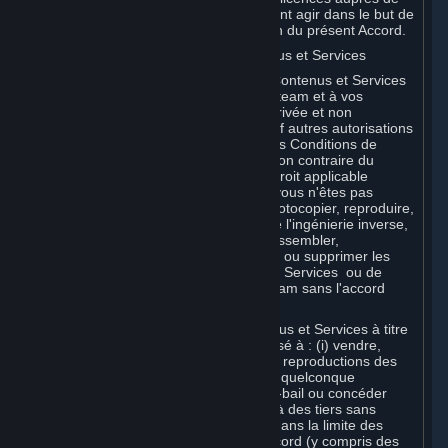
Valve et de ses sociétés affiliées peuvent agir dans le but de
protéger leurs droits en cas de violation du présent Accord.
G. Restrictions d'utilisation des Contenus et Services
Vous n'êtes pas autorisé à utiliser les Contenus et Services
à d'autres fins que l'accès autorisé à Steam et à vos
Souscriptions, et que votre utilisation privée et non
commerciale de vos Souscriptions, sauf autres autorisations
énoncées dans le présent Accord ou les Conditions de
Souscription applicables. Sauf disposition contraire du
présent Accord, ou conformément au droit applicable
nonobstant les présentes restrictions, vous n'êtes pas
autorisé, en tout ou partie, à copier, photocopier, reproduire,
publier, distribuer, traduire, effectuer de l'ingénierie inverse,
modifier le code source, modifier, désassembler,
décompiler, créer des œuvres dérivées ou supprimer les
mentions de propriété des Contenus et Services ou de
logiciels accessibles par le biais de Steam sans l'accord
préalable écrit de Valve.
Vous êtes autorisé à utiliser les Contenus et Services à titre
personnel, mais vous n'êtes pas autorisé à : (i) vendre,
accorder un privilège ou transférer des reproductions des
Contenus et Services à des tiers d'une quelconque
manière, ni à louer, donner en location-bail ou concéder
sous licence les Contenus et Services à des tiers sans
l'accord préalable écrit de Valve, sauf dans la limite des
autorisations expresses du présent Accord (y compris des