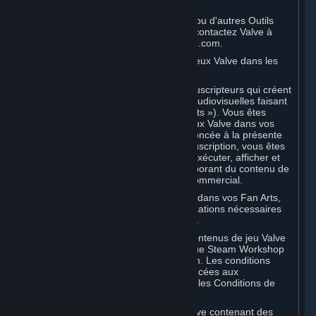
à titre non commercial.
Pour utiliser le SDK du Moteur Source ou d'autres Outils
développeur Valve à titre commercial, contactez Valve à
l'adresse sourceengine@valvesoftware.com.
D. Licence d'utilisation du contenu de jeux Valve dans les
Fan Arts
Valve apprécie la communauté des Souscripteurs qui créent
du fan art, des fictions et des œuvres audiovisuelles faisant
référence aux jeux Valve (des « Fan Arts »). Vous êtes
autorisé à incorporer du contenu de jeux Valve dans vos
Fan Arts. Sauf disposition contraire énoncée à la présente
Section ou dans des Conditions de Souscription, vous êtes
autorisé à utiliser, reproduire, publier, exécuter, afficher et
distribuer librement des Fan Arts incorporant du contenu de
jeux Valve, exclusivement à titre non commercial.
Si vous incorporez du contenu de tiers dans vos Fan Arts,
assurez-vous d'avoir obtenu les autorisations nécessaires
auprès des propriétaires dudit contenu.
L'utilisation commerciale de certains contenus de jeu Valve
est autorisée via des fonctions telles que Steam Workshop
ou les Marchés de Souscriptions Steam. Les conditions
applicables à cette utilisation sont énoncées aux
Sections 3.D et 6.B ci-dessous et dans les Conditions de
Souscription desdites fonctions.
Pour consulter la politique vidéo de Valve contenant des