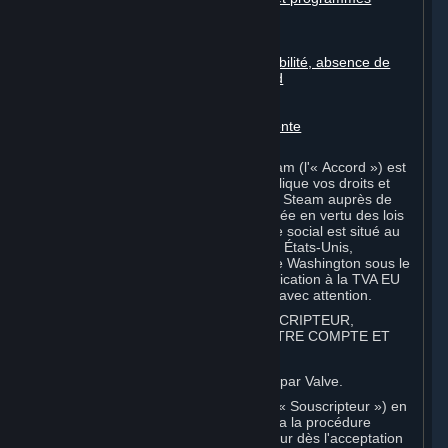
automatisés
Contenu de tiers
Contenu généré par l'utilisateur
Décharges, limitations de responsabilité, absence de
garanties, garantie limitée et accord
Amendements au présent accord
Durée et résiliation
Droit applicable, juridiction compétente
Divers
Le présent Accord de Souscription Steam (l'« Accord ») est
un document à valeur juridique qui explique vos droits et
obligations en tant que souscripteur de Steam auprès de
Valve Corporation, une société constituée en vertu des lois
de l'État de Washington et dont le siège social est situé au
10400 NE 4th St., Bellevue, WA 98004, États-Unis,
enregistrée avec le Secrétaire d'État de Washington sous le
numéro 60 22 90 773, numéro d'identification à la TVA EU
8260 00671 (« Valve »). Veuillez le lire avec attention.
1. INSCRIPTION EN TANT QUE SOUSCRIPTEUR,
APPLICATION DES CONDITIONS, VOTRE COMPTE ET
ACCEPTATION D'ACCORDS
⏶
Steam est un service en ligne proposé par Valve.
Vous devenez souscripteur de Steam (« Souscripteur ») en
créant un compte d'utilisateur Steam via la procédure
d'inscription. Cet Accord entre en vigueur dès l'acceptation