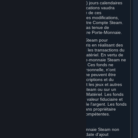
votre Compte Steam plus de trente (30) jours calendaires
après l'entrée en vigueur de ces modifications vaudra
acceptation de votre part de l'intégralité de ces
modifications. Si vous n'acceptez pas ces modifications,
votre seul recours consiste à résilier votre Compte Steam.
Dans ce cas, Valve ne sera en aucun cas tenue de
rembourser les crédits restant dans votre Porte-Monnaie.
Vous pouvez utiliser le Porte-monnaie Steam pour
commander des Souscriptions, y compris en réalisant des
commandes in-game compatibles avec les transactions du
Porte-monnaie Steam, et acheter du Matériel. En vertu de
la Section 3.I, les fonds versés au Porte-monnaie Steam ne
sont ni remboursables ni transférables. Ces fonds ne
constituent aucun droit de propriété personnelle, n'ont
aucune valeur en dehors de Steam et ne peuvent être
utilisés que pour commander des Souscriptions et du
contenu associé via Steam (notamment les jeux et autres
applications proposés sur le magasin Steam ou sur un
Marché de Souscriptions Steam) et du Matériel. Les fonds
du Porte-monnaie Steam n'ont aucune valeur fiduciaire et
ne peuvent pas être échangés contre de l'argent. Les fonds
du Porte-monnaie Steam considérés sans propriétaire
peuvent être transférés aux autorités compétentes.
Pour les Souscripteurs du Japon :
Tous les fonds ajoutés à votre portemonnaie Steam non
utilisés dans les six (6) mois suivant la date d'ajout