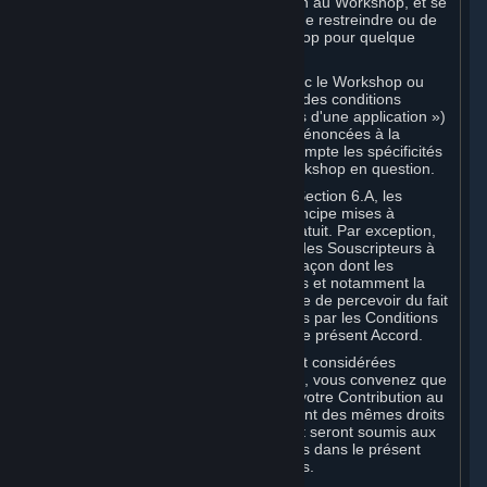
distribuer des copies d'une Contribution au Workshop, et se
réserve le droit, mais non l'obligation, de restreindre ou de
supprimer une Contribution au Workshop pour quelque
motif que ce soit.
Certaines Applications compatibles avec le Workshop ou
pages Web Workshop peuvent inclure des conditions
spéciales (des « Conditions spécifiques d'une application »)
complétant ou modifiant les conditions énoncées à la
présente Section afin de prendre en compte les spécificités
de l’Application compatible avec le Workshop en question.
Conformément aux dispositions de la Section 6.A, les
Contributions au Workshop sont en principe mises à
disposition des Souscripteurs à titre gratuit. Par exception,
elles peuvent être mises à disposition des Souscripteurs à
titre payant. Dans cette hypothèse, la façon dont les
revenus générés peuvent être partagés et notamment la
rémunération que vous êtes susceptible de percevoir du fait
de cette mise à disposition sont définies par les Conditions
spécifiques de l’application et non par le présent Accord.
Les Contributions au Workshop sont considérées
comme des Souscriptions. À ce titre, vous convenez que
les Souscripteurs auprès desquels votre Contribution au
Workshop est distribuée bénéficieront des mêmes droits
d'utilisation de votre Contribution (et seront soumis aux
mêmes restrictions) que ceux définis dans le présent
Accord pour les autres Souscriptions.