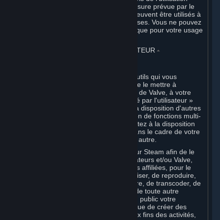
desdits contenus tiers, sauf dans la mesure prévue par le
droit impératif. Certains logiciels tiers peuvent être utilisés à
des fins commerciales par des entreprises. Vous ne pouvez
toutefois acquérir ces Logiciels Steam que pour votre usage
personnel.
6. CONTENU GÉNÉRÉ PAR L'UTILISATEUR
⏶
A. Dispositions générales
Steam propose des interfaces et des outils qui vous
permettent de générer du contenu et de le mettre à
disposition des autres utilisateurs et/ou de Valve, à votre
entière discrétion. Le « Contenu généré par l'utilisateur »
signifie le contenu que vous mettez à la disposition d'autres
joueurs dans le cadre de votre utilisation de fonctions multi-
utilisateurs de Steam, ou que vous mettez à la disposition
de Valve ou de ses sociétés affiliées dans le cadre de votre
utilisation des Contenus et Services ou autre.
Lorsque vous chargez votre contenu sur Steam afin de le
rendre disponible pour les autres utilisateurs et/ou Valve,
vous accordez à Valve et à ses sociétés affiliées, pour le
monde entier, le droit non exclusif d'utiliser, de reproduire,
de modifier, de distribuer, de transmettre, de transcoder, de
traduire, de diffuser, de communiquer de toute autre
manière, et d'afficher et représenter en public votre
Contenu généré par l'utilisateur, ainsi que de créer des
œuvres dérivées à partir de celui-ci, aux fins des activités,