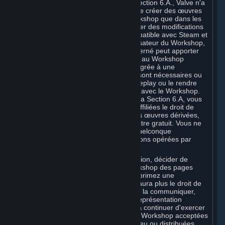
Nonobstant la licence décrite à la Section 6.A., Valve n'a
le droit de modifier, y compris afin de créer des œuvres
dérivées, votre Contribution au Workshop que dans les
cas suivants : (a) Valve peut effectuer des modifications
pour rendre votre Contribution compatible avec Steam et
les fonctionnalités ou l'interface utilisateur du Workshop,
et (b) Valve ou le développeur concerné peut apporter
des modifications aux Contributions au Workshop
acceptées pour une distribution intégrée à une
application lorsqu'il estime qu'elles sont nécessaires ou
souhaitables pour améliorer le gameplay ou le rendre
conforme à l'Application compatible avec le Workshop.
Conformément aux dispositions de la Section 6.A, vous
octroyez à Valve et à ses sociétés affiliées le droit de
modifier, y compris afin de créer des œuvres dérivées,
votre Contribution au Workshop, à titre gratuit. Vous ne
pouvez donc exiger de Valve une quelconque
rémunération au titre des modifications opérées par
Valve.
Vous pouvez, à votre entière discrétion, décider de
supprimer une Contribution au Workshop des pages
Workshop concernées. Si vous supprimez une
Contribution au Workshop, Valve n'aura plus le droit de
l'utiliser, la distribuer, la transmettre, la communiquer,
l'afficher en public ou effectuer sa représentation
publique. Toutefois, (a) Valve pourra continuer d'exercer
ces droits pour les Contributions au Workshop acceptées
pour une distribution intégrée à un jeu ou distribuées