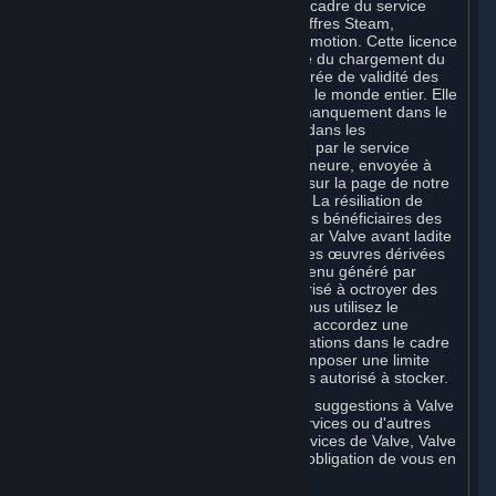
de la distribution, de l'inclusion dans le cadre du service
Steam, des jeux Steam et des autres offres Steam,
Souscriptions comprises, et de leur promotion. Cette licence
est octroyée à Valve au fur et à mesure du chargement du
contenu sur Steam pendant toute la durée de validité des
droits de propriété intellectuelle et pour le monde entier. Elle
peut être résiliée si Valve commet un manquement dans le
cadre de la licence et n'y remédie pas dans les
quatorze (14) jours suivant la réception par le service
juridique de Valve de votre mise en demeure, envoyée à
l'adresse applicable de Valve indiquée sur la page de notre
Politique de protection de la vie privée
. La résiliation de
ladite licence n'affecte pas les droits des bénéficiaires des
éventuelles sous-licences concédées par Valve avant ladite
résiliation. Valve est seul propriétaire des œuvres dérivées
créées par Valve à partir de votre Contenu généré par
l'utilisateur, et est par conséquent autorisé à octroyer des
licences sur ces œuvres dérivées. Si vous utilisez le
stockage en cloud de Valve, vous nous accordez une
autorisation de stockage de vos informations dans le cadre
de ce service. Valve est susceptible d'imposer une limite
aux volumes de données que vous êtes autorisé à stocker.
Si vous faites part de commentaires ou suggestions à Valve
concernant Steam, les Contenus et Services ou d'autres
produits, équipements matériels ou services de Valve, Valve
est libre de s'en servir librement, sans obligation de vous en
avertir.