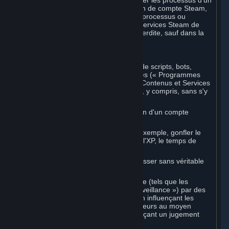
logiciels tiers non autorisés pour modifier les processus d'un
Marché de Souscriptions ou de création de compte Steam,
ou pour interagir avec ou contrôler les processus ou
l'interface utilisateur des Contenus et Services Steam de
toute autre manière, est strictement interdite, sauf dans la
mesure expressément autorisée.
C. Programmes automatisés
Vous ne pouvez utiliser aucune forme de scripts, bots,
macros ou autres systèmes automatisés (« Programmes
automatisés ») pour interagir avec les Contenus et Services
Steam de quelque manière que ce soit, y compris, sans s'y
limiter :
automatiser le processus de création d'un compte
Steam ;
falsifier les statistiques de jeu (par exemple, gonfler le
nombre de victoires ou de défaites, l'XP, le temps de
jeu) ;
obtenir des récompenses ou progresser sans véritable
action de l'utilisateur ;
participer à des systèmes d'arbitrage (tels que les
évaluations par les pairs ou la « surveillance ») par des
moyens automatisés, notamment en influençant les
résultats ou en signalant des utilisateurs au moyen
d'actions scriptées plutôt qu'en exerçant un jugement
éclairé.