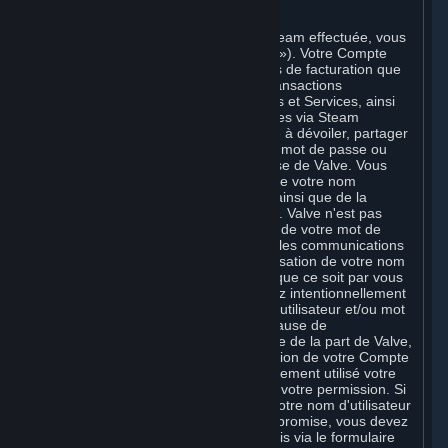
C. Votre Compte
Une fois la procédure d'inscription à Steam effectuée, vous
créez un compte Steam (un « Compte »). Votre Compte
peut également inclure les informations de facturation que
vous communiquez à Valve pour les transactions
concernant les Souscriptions, Contenus et Services, ainsi
que pour l'achat de tous biens physiques via Steam
(« Matériel »). Vous n'êtes pas autorisé à dévoiler, partager
ou permettre à des tiers d'utiliser votre mot de passe ou
votre Compte sauf autorisation expresse de Valve. Vous
êtes responsable de la confidentialité de votre nom
d'utilisateur et de votre mot de passe, ainsi que de la
sécurité de votre système informatique. Valve n'est pas
responsable de l'utilisation qui est faite de votre mot de
passe et de votre Compte ni de toutes les communications
et activités sur Steam résultant de l'utilisation de votre nom
d'utilisateur et de votre mot de passe, que ce soit par vous
ou par toute personne à qui vous auriez intentionnellement
ou par négligence exposé votre nom d'utilisateur et/ou mot
de passe en violation de la présente clause de
confidentialité. Sauf faute ou négligence de la part de Valve,
Valve n’est pas responsable de l’utilisation de votre Compte
par une personne qui aurait frauduleusement utilisé votre
nom d'utilisateur et mot de passe sans votre permission. Si
vous pensez que la confidentialité de votre nom d'utilisateur
et/ou mot de passe peut avoir été compromise, vous devez
en avertir Valve dans les meilleurs délais via le formulaire