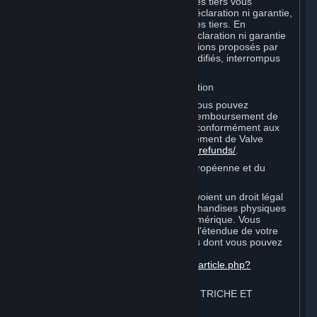
encourues lors de vos relations avec ces tiers vous
incombent. Valve ne formule aucune déclaration ni garantie,
expresse ou tacite, vis-à-vis desdits sites tiers. En
particulier, Valve ne formule aucune déclaration ni garantie
selon laquelle les services ou souscriptions proposés par
les fournisseurs tiers ne seront pas modifiés, interrompus
ou supprimés.
I. Remboursements et droit de rétractation
Sans préjudice aux droits légaux que vous pouvez
posséder, vous pouvez demander un remboursement de
vos commandes ou achats sur Steam conformément aux
conditions de la politique de remboursement de Valve
http://store.steampowered.com/steam_refunds/
.
Pour les consommateurs de l'Union européenne et du
Royaume-Uni :
Les droits européen et britannique prévoient un droit légal
pour annuler certains contrats de marchandises physiques
et pour les commandes de contenu numérique. Vous
pouvez trouver plus d'informations sur l'étendue de votre
droit légal de rétractation et les moyens dont vous pouvez
l'exercer sur cette page :
https://support.steampowered.com/kb_article.php?
ref=8620-QYAL-4516
.
4. COMPORTEMENT SUR INTERNET, TRICHE ET
PROGRAMMES AUTOMATISÉS
⏶