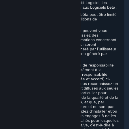
réputée constituer une Souscription audit Logiciel, les
dispositions suivantes étant spécifiques aux Logiciels bêta :
Votre droit d'utilisation d'un Logiciel bêta peut être limité
dans le temps et soumis à des Conditions de
Souscription supplémentaires ;
Valve et les sociétés affiliées à Valve peuvent vous
demander ou exiger que vous fournissiez des
suggestions, commentaires ou informations concernant
votre utilisation d'un Logiciel bêta, qui seront
considérées comme du Contenu généré par l'utilisateur
conformément à la Section 6 (Contenu généré par
l'utilisateur) ci-dessous ; et
Outre les renonciations et limitations de responsabilité
relatives à tous les Logiciels conformément à la
Section 7 (Décharges, limitations de responsabilité,
absence de garanties, garantie limitée et accord) ci-
dessous, si elle s'applique à vous, vous reconnaissez en
particulier que les Logiciels bêta sont diffusés aux seules
fins de test et d'amélioration, et en particulier pour
fournir à Valve vos retours à propos de la qualité et de la
facilité d'utilisation des Logiciels bêta, et que, par
conséquent, ils contiennent des erreurs et ne sont pas
des versions définitives. Si vous décidez d'installer et/ou
d'utiliser les Logiciels bêta, vous vous engagez à ne les
utiliser qu’en conformité avec les finalités pour lesquelles
ils sont mis à votre disposition par Valve, c’est-à-dire à