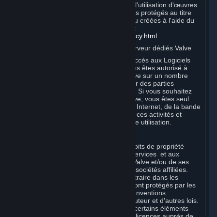
conditions supplémentaires relatives à l'utilisation d'œuvres
audiovisuelles incorporant des éléments protégés au titre
de la propriété intellectuelle de Valve ou créées à l'aide du
logiciel Source® Filmmaker, cliquez ici :
http://www.valvesoftware.com/videopolicy.html
E. Licence d'utilisation des Logiciels serveur dédiés Valve
Vos Souscriptions peuvent inclure un accès aux Logiciels
serveur dédiés Valve. Dans ce cas, vous êtes autorisé à
utiliser les Logiciels serveur dédiés Valve sur un nombre
illimité d'ordinateurs aux fins d'héberger des parties
multijoueurs en ligne de produits Valve. Si vous souhaitez
utiliser les Logiciels serveur dédiés Valve, vous êtes seul
responsable de la fourniture de l'accès Internet, de la bande
passante ou du matériel nécessaires à ces activités et
supportez tous les frais associés à votre utilisation.
F. Propriété des Contenus et Services
Tous les titres, droits de propriété et droits de propriété
intellectuelle relatifs aux Contenus et Services et aux
copies de ceux-ci sont la propriété de Valve et/ou de ses
concédants ou des concédants de ses sociétés affiliées.
Tous droits réservés, sauf mention contraire dans les
présentes. Les Contenus et Services sont protégés par les
lois sur le copyright, les traités et les conventions
internationaux en matière de droits d'auteur et d'autres lois.
Les Contenus et Services contiennent certains éléments
sous licence. Les concédants desdites licences auprès de