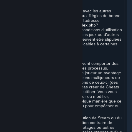
A. Comportement sur Internet
Votre conduite en ligne et vos rapports avec les autres
Souscripteurs doivent être conformes aux Règles de bonne
conduite en ligne Steam, disponibles à l'adresse
suivante :
http://steampowered.com/index.php?
area=online_conduct
. En fonction des conditions d'utilisation
stipulées par les tiers hébergeant certains jeux ou d'autres
services, des règles supplémentaires peuvent être stipulées
par les Conditions de Souscription applicables à certaines
Souscriptions.
B. Triche
Steam et les Contenus et Services peuvent comporter des
fonctionnalités conçues pour identifier les processus,
logiciels ou matériels qui confèrent à un joueur un avantage
compétitif injuste lorsqu'il joue aux versions multijoueurs de
Contenus ou Services ou de modifications de ceux-ci (des
« Cheats »). Vous vous engagez à ne pas créer de Cheats
ni à aider les autres à en créer ou à en utiliser. Vous vous
engagez à ne pas désactiver, contourner ou modifier,
directement ou indirectement et de quelque manière que ce
soit, le fonctionnement du logiciel conçu pour empêcher ou
signaler l'utilisation de Cheats.
Vous acceptez de ne pas altérer l'exécution de Steam ou du
Contenu et des Services, sauf autorisation contraire de
Valve. L'utilisation de Cheats, mods, piratages ou autres