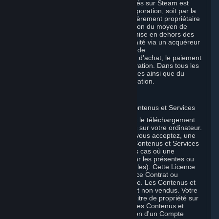
Services et/ou produits matériels achetés sur Steam est
effectué soit directement par Valve Corporation, soit par la
filiale Valve GmbH i.L. dont elle est entièrement propriétaire
au nom de Valve Corporation, en fonction du moyen de
paiement utilisé. Si votre carte a été émise en dehors des
États-Unis, votre paiement peut être traité via un acquéreur
européen par Valve GmbH i.L. au nom de
Valve Corporation. Pour tout autre type d'achat, le paiement
est perçu directement par Valve Corporation. Dans tous les
cas, la livraison des Contenus et Services ainsi que du
matériel est effectuée par Valve Corporation.
2. LICENCES
⏶
A. Licence générale d'utilisation des Contenus et Services
Steam et vos Souscriptions nécessitent le téléchargement
et l'installation de Contenus et Services sur votre ordinateur.
Par la présente, Valve vous octroie, et vous acceptez, une
licence non exclusive d'utilisation des Contenus et Services
à titre privé et non commercial (sauf les cas où une
utilisation commerciale est autorisée par les présentes ou
les Conditions de Souscription applicables). Cette Licence
prend fin à la date de résiliation (a) de ce Contrat ou
(b) d’une Souscription incluant la licence. Les Contenus et
Services sont concédés sous licence, et non vendus. Votre
licence ne vous confère aucun droit ni titre de propriété sur
les Contenus et Services. Pour utiliser les Contenus et
Services, vous devez être en possession d'un Compte