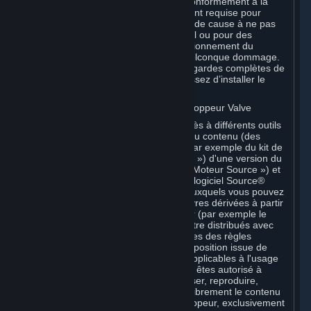
des fins d’essai et d’amélioration, conformément à la
configuration système spécifiquement requise pour
chaque Logiciel bêta et en tout état de cause à ne pas
les utiliser sur un système sur lequel ou pour des
finalités pour lesquelles un dysfonctionnement du
Logiciel bêta pourrait causer un quelconque dommage.
En particulier, conservez des sauvegardes complètes de
tout système sur lequel vous choisissez d’installer le
Logiciel bêta.
C. Licence d'utilisation des Outils développeur Valve
Vos Souscriptions peuvent inclure l'accès à différents outils
Valve pouvant être utilisés pour créer du contenu (des
« Outils développeur »). Il peut s'agir par exemple du kit de
développement logiciel Valve (le « SDK ») d'une version du
moteur de jeu appelé « Source » (le « Moteur Source ») et
de l'éditeur associé Valve Hammer, du logiciel Source®
Filmmaker ou d'outils in-game grâce auxquels vous pouvez
modifier un jeu Valve ou créer des œuvres dérivées à partir
de celui-ci. Certains Outils développeur (par exemple le
logiciel Source® Filmmaker) peuvent être distribués avec
des Conditions de Souscription distinctes des règles
établies à la présente Section. Sauf disposition issue de
Conditions de Souscription distinctes applicables à l'usage
d'un Outil développeur particulier, vous êtes autorisé à
utiliser les Outils développeur, et à utiliser, reproduire,
publier, exécuter, afficher et distribuer librement le contenu
que vous créez à l'aide d'Outils développeur, exclusivement