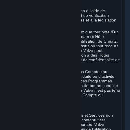
D. Application
Nous pouvons appliquer cette disposition à l'aide de
méthodes de détection automatisées et de vérification
humaine, conformément à nos politiques et à la législation
applicable.
En outre, vous reconnaissez et acceptez que tout hôte d'un
jeu multijoueur en ligne distribué sur Steam (« Hôte
externe ») peut signaler à Valve votre utilisation de Cheats,
toute altération non autorisée de processus ou tout recours
à des Programmes automatisés, et que Valve peut
communiquer votre historique d'utilisation à des Hôtes
externes dans les limites de la Politique de confidentialité de
Steam.
Valve peut limiter ou fermer votre ou vos Comptes ou
annuler une Souscription en cas de conduite ou d'activité
illégale, de recours à des Cheats ou à des Programmes
automatisés, ou de violation des Règles de bonne conduite
en ligne Steam. Vous reconnaissez que Valve n'est pas tenu
de vous prévenir avant de fermer votre Compte ou
d'annuler vos Souscriptions.
5. CONTENU DE TIERS
⏶
Concernant les Souscriptions, Contenus et Services non
créés par Valve, Valve ne vérifie pas le contenu tiers
disponible sur Steam ou via d'autres sources. Valve
n'assume aucune responsabilité vis-à-vis de l'utilisation