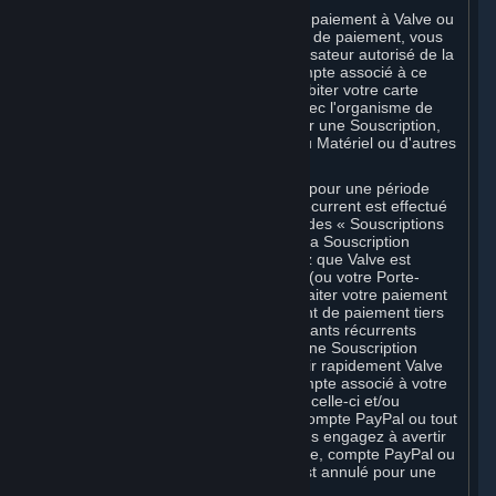
En communiquant des informations de paiement à Valve ou
à l'un de ses organismes de traitement de paiement, vous
garantissez à Valve que vous êtes l'utilisateur autorisé de la
carte, du code PIN, de la clé ou du compte associé à ce
paiement, et vous autorisez Valve à débiter votre carte
bancaire ou à traiter votre paiement avec l'organisme de
traitement de paiement tiers choisi pour une Souscription,
des fonds du Porte-monnaie Steam, du Matériel ou d'autres
frais engagés par vous.
En cas de Souscriptions commandées pour une période
donnée pour lesquelles un paiement récurrent est effectué
en échange d'une utilisation continue (des « Souscriptions
récurrentes »), en continuant d'utiliser la Souscription
récurrente, vous acceptez et réaffirmez que Valve est
autorisé à débiter votre carte bancaire (ou votre Porte-
monnaie Steam, s'il est crédité) ou à traiter votre paiement
avec tout autre organisme de traitement de paiement tiers
applicable, pour le règlement des montants récurrents
applicables. Si vous avez commandé une Souscription
récurrente, vous vous engagez à avertir rapidement Valve
de tout changement de numéro de compte associé à votre
carte bancaire, de date d'expiration de celle-ci et/ou
d'adresse de facturation, ou de votre compte PayPal ou tout
autre compte de paiement, et vous vous engagez à avertir
rapidement Valve si votre carte bancaire, compte PayPal ou
autre compte de paiement expire ou est annulé pour une
raison quelconque.