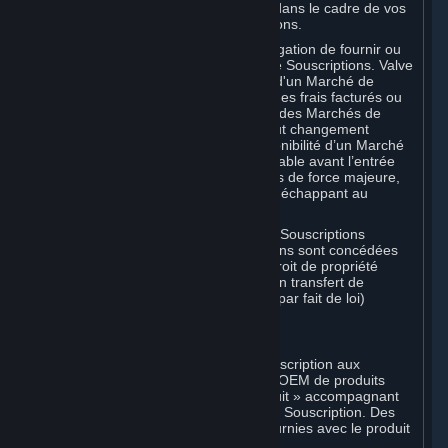
votre responsabilité dans ce domaine dans le cadre de vos
activités sur les Marchés de Souscriptions.
Vous convenez que Valve n’a pas l’obligation de fournir ou
de maintenir un quelconque Marché de Souscriptions. Valve
peut décider de cesser les opérations d'un Marché de
Souscriptions, de changer le montant des frais facturés ou
de modifier les conditions ou fonctions des Marchés de
Souscriptions. Vous serez notifié de tout changement
substantiel aux conditions ou à la disponibilité d’un Marché
de Souscriptions dans un délai raisonnable avant l’entrée
en vigueur du changement, sauf en cas de force majeure,
faute du Souscripteur, ou fait d’un tiers échappant au
contrôle de Valve.
Vous reconnaissez par ailleurs que les Souscriptions
acquises sur un Marché de Souscriptions sont concédées
sous licence, que vous n'avez aucun droit de propriété
dessus et que Valve ne reconnaît aucun transfert de
Souscriptions (y compris les transferts par fait de loi)
effectué hors de Steam.
E. Achat au détail
Valve peut proposer ou exiger une Souscription aux
acheteurs de versions individuelles ou OEM de produits
Valve. La « Clé CD » ou « Clé de produit » accompagnant
lesdites versions permet d'activer votre Souscription. Des
instructions supplémentaires seront fournies avec le produit
respectif.