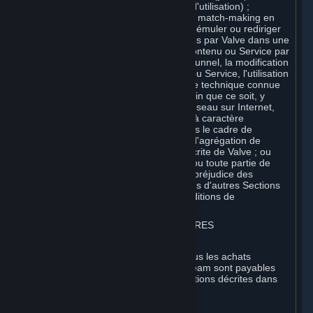
Conditions de Souscription ou Règles d'utilisation) ;
(ii) héberger ou fournir des services de match-making en
ligne pour les Contenus et Services ou émuler ou rediriger
les protocoles de communication utilisés par Valve dans une
fonction de réseau quelconque d'un Contenu ou Service par
l'émulation du protocole, la mise sous tunnel, la modification
ou l'ajout de composants au Contenu ou Service, l'utilisation
d'un programme utilitaire ou toute autre technique connue
ou développée par la suite, à quelque fin que ce soit, y
compris notamment pour les jeux en réseau sur Internet,
les jeux en réseau à l'aide de réseaux à caractère
commercial ou non commercial ou dans le cadre de
réseaux, de sites Web ou de services d'agrégation de
contenu, sans autorisation préalable écrite de Valve ; ou
(iii) exploiter les Contenus et Services ou toute partie de
ceux-ci à des fins commerciales, sans préjudice des
autorisations expresses contenues dans d'autres Sections
du présent Accord (y compris des Conditions de
Souscription ou Règles d'Utilisation).
3. FACTURATION, PAIEMENT ET AUTRES
SOUSCRIPTIONS
⏶
Tous les frais engagés sur Steam et tous les achats
effectués à l'aide du porte-monnaie Steam sont payables
d'avance et finaux, sauf dans les conditions décrites dans
les sections 3.I et 7 ci-après.
A. Autorisation de paiement