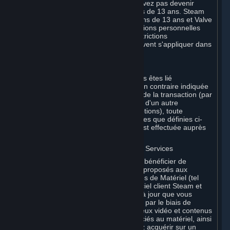
des présentes conditions. Vous ne pouvez pas devenir
Souscripteur si vous êtes âgé de moins de 13 ans. Steam
n'est pas destiné à des enfants de moins de 13 ans et Valve
ne collecte pas sciemment les informations personnelles
d'enfants de moins de 13 ans. Des restrictions
supplémentaires en matière d'âge peuvent s'appliquer dans
votre pays.
A. Partie contractante
Pour toute interaction avec Steam, vous êtes lié
contractuellement à Valve. Sauf mention contraire indiquée
dans le présent Accord ou au moment de la transaction (par
exemple, en cas de transaction auprès d'un autre
Souscripteur via le Marché de Souscriptions), toute
transaction pour des Souscriptions (telles que définies ci-
après) que vous effectuez sur Steam est effectuée auprès
de Valve.
B. Matériel, Souscriptions, Contenus et Services
En tant que Souscripteur, vous pouvez bénéficier de
certains services, logiciels et contenus proposés aux
Souscripteurs, ou acheter certains types de Matériel (tel
que défini ci-après) sur Steam. Le logiciel client Steam et
les autres logiciels, contenus et mises à jour que vous
téléchargez ou auxquels vous accédez par le biais de
Steam, y compris, sans limitation, les jeux vidéo et contenus
de jeu Valve ou tiers, les logiciels associés au matériel, ainsi
que les objets virtuels que vous pouvez acquérir sur un