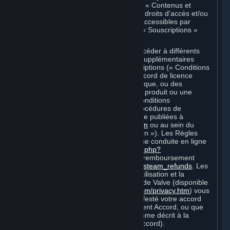
Marché de Souscriptions, sont appelés « Contenus et
Services » dans le présent Accord ; les droits d'accès et/ou
d'utilisation des Contenus et Services accessibles par
l'intermédiaire de Steam sont appelés « Souscriptions »
dans les présentes.
Chaque Souscription vous permet d'accéder à différents
Contenus et Services. Des conditions supplémentaires
peuvent s'appliquer à certaines Souscriptions (« Conditions
de Souscription ») (par exemple, un accord de licence
d'utilisateur final propre à un jeu spécifique, ou des
conditions d'utilisation spécifiques à un produit ou une
fonction de Steam). Par ailleurs, des conditions
supplémentaires (par exemple, des procédures de
paiement et de facturation) peuvent être publiées à
l'adresse
http://www.steampowered.com
ou au sein du
service Steam (des « Règles d'utilisation »). Les Règles
d'utilisation incluent les Règles de bonne conduite en ligne
Steam
http://steampowered.com/index.php?
area=online_conduct
et la politique de remboursement
Steam
http://store.steampowered.com/steam_refunds
. Les
Conditions de Souscription, Règles d'utilisation et la
Politique de protection de la vie privée de Valve (disponible
à l'adresse
http://www.valvesoftware.com/privacy.htm
) vous
engagent dès lors que vous avez manifesté votre accord
vis-à-vis de ces documents ou du présent Accord, ou que
vous devenez lié à ces documents comme décrit à la
Section 8 (Amendements au présent Accord).