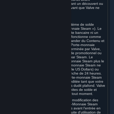
l'annulation. Tous les Comptes présentant un découvert ou
des impayés doivent être régularisés avant que Valve ne
vous autorise à vous réinscrire.
C. Porte-monnaie Steam
Steam peut mettre à disposition un système de solde
associé à votre Compte (le « Porte-monnaie Steam »). Le
Porte-monnaie Steam n'est ni un compte bancaire ni un
quelconque instrument de paiement. Il fonctionne comme
un solde prépayé permettant de commander du Contenu et
des Services. Vous pouvez créditer ce Porte-monnaie
Steam jusqu'à une limite maximale déterminée par Valve,
par carte bancaire, carte prépayée, code promotionnel ou
tout autre mode de paiement accepté par Steam. Le
montant total stocké sur votre Porte-monnaie Steam plus le
montant total dépensé via votre Porte-monnaie Steam ne
doit pas dépasser 2 000 USD (deux mille US Dollars) ou
son équivalent en devise locale par tranche de 24 heures.
Toute tentative de dépôt dans votre Porte-monnaie Steam
qui dépasse ce plafond ne sera pas créditée tant que votre
activité ne redescendra pas en dessous dudit plafond. Valve
peut modifier ou imposer différentes limites de solde et
d'utilisation du Porte-monnaie Steam à tout moment.
Vous serez informé par e-mail de toute modification des
limites de solde et d'utilisation du Porte-Monnaie Steam
dans les 60 (soixante) jours calendaires avant l'entrée en
vigueur de cette modification. La poursuite d'utilisation de