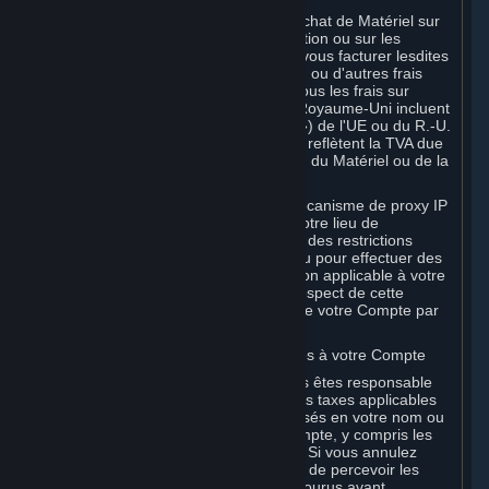
Si votre utilisation de Steam ou votre achat de Matériel sur
Steam est sujet à des taxes sur l'utilisation ou sur les
ventes, Valve est également habilité à vous facturer lesdites
taxes, en plus des frais de Souscription ou d'autres frais
figurant dans les Règles d'utilisation. Tous les frais sur
Steam dans l'Union européenne et le Royaume-Uni incluent
la taxe sur la valeur ajoutée (la « TVA ») de l'UE ou du R.-U.
Les montants de TVA perçus par Valve reflètent la TVA due
sur la valeur des Contenus et Services, du Matériel ou de la
Souscription.
Vous acceptez de ne pas utiliser de mécanisme de proxy IP
ni d'autre méthode visant à masquer votre lieu de
résidence, que ce soit pour contourner des restrictions
géographiques sur le contenu de jeu ou pour effectuer des
commandes ou des achats à un tarif non applicable à votre
pays, ou dans tout autre but. Le non-respect de cette
obligation peut entraîner la résiliation de votre Compte par
Valve.
B. Responsabilité pour les frais associés à votre Compte
En tant que détenteur du Compte, vous êtes responsable
de tous les frais encourus, y compris les taxes applicables
et tous les achats ou commandes réalisés en votre nom ou
en celui de tout utilisateur de votre Compte, y compris les
membres de votre famille ou vos amis. Si vous annulez
votre Compte, Valve se réserve le droit de percevoir les
frais, les suppléments ou les coûts encourus avant