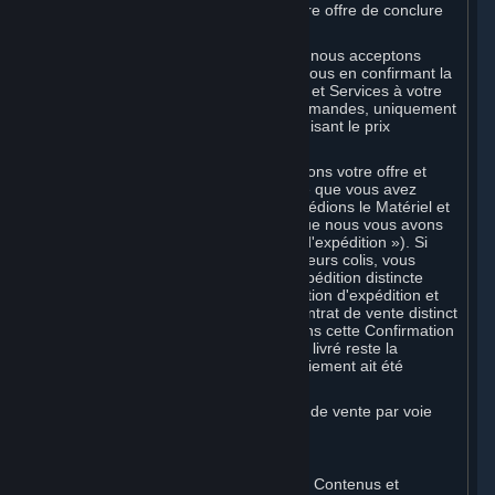
et ne confirme pas l'acceptation de votre offre de conclure
un accord.
Dans le cas des Contenus et Services, nous acceptons
votre offre et concluons l'accord avec vous en confirmant la
transaction et en mettant les Contenus et Services à votre
disposition ou, dans le cas des précommandes, uniquement
en confirmant la transaction et en déduisant le prix
applicable de votre mode de paiement.
Dans le cas du Matériel, nous n'acceptons votre offre et
concluons la transaction pour un article que vous avez
commandé que lorsque nous vous expédions le Matériel et
vous envoyons un e-mail confirmant que nous vous avons
expédié le Matériel (la « Confirmation d'expédition »). Si
votre commande est expédiée en plusieurs colis, vous
pouvez recevoir une Confirmation d'expédition distincte
pour chaque colis, et chaque Confirmation d'expédition et
l'envoi correspondant concluront un contrat de vente distinct
entre nous pour le Matériel spécifié dans cette Confirmation
d'expédition. Tout Matériel qui vous est livré reste la
propriété de Valve jusqu'à ce que le paiement ait été
entièrement effectué.
Vous consentez à recevoir les factures de vente par voie
électronique.
E. Traitement des paiements
Le traitement de paiements relatifs aux Contenus et