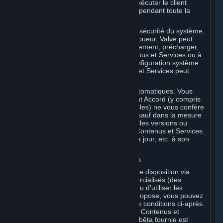
Steam et vous pouvez être tenu(e) d'exécuter le client
Steam et d'être connecté(e) à Internet pendant toute la
durée d'utilisation.
Pour des raisons liées notamment à la sécurité du système,
à la stabilité et à l'interopérabilité multijoueur, Valve peut
être amené à mettre à jour automatiquement, précharger,
créer de nouvelles versions des Contenus et Services ou à
les améliorer, et par conséquent, la configuration système
requise pour l'utilisation des Contenus et Services peut
évoluer dans le temps.
Vous acceptez lesdites mises à jour automatiques. Vous
reconnaissez par ailleurs que le présent Accord (y compris
les Conditions de Souscription applicables) ne vous confère
aucun droit à exiger des mises à jour (sauf dans la mesure
requise par la loi applicable), de nouvelles versions ou
d'autres améliorations apportées aux Contenus et Services.
Valve décide de fournir lesdites mises à jour, etc. à son
entière discrétion.
b. Licence d'utilisation de Logiciels bêta
Valve peut à tout moment mettre à votre disposition via
Steam des logiciels pas encore commercialisés (des
« Logiciels bêta »). Vous n'êtes pas tenu d'utiliser les
Logiciels bêta, mais si Valve vous en propose, vous pouvez
choisir de les utiliser conformément aux conditions ci-après.
Les Logiciels bêta sont assimilés à des Contenus et
Services et chaque copie d'un Logiciel bêta fournie est