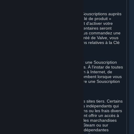
F. Revendeurs agréés Steam
Vous êtes autorisé à commander des Souscriptions auprès
de revendeurs agréés de Valve. La « Clé de produit »
accompagnant ces commandes permet d'activer votre
Souscription. Des instructions supplémentaires seront
fournies avec le produit respectif. Si vous commandez une
Souscription auprès d'un revendeur agréé de Valve, vous
acceptez d'adresser toutes les questions relatives à la Clé
de produit à ce revendeur.
G. Souscriptions gratuites
Dans certains cas, Valve peut proposer une Souscription
gratuite à certains Contenus et Services. À l'instar de toutes
les Souscriptions, les frais de connexion à Internet, de
téléphone et autre connexion vous incombent lorsque vous
utilisez Steam, même lorsque Valve offre une Souscription
gratuite.
H. Sites tiers
Steam peut proposer des liens vers des sites tiers. Certains
de ces sites peuvent percevoir des frais indépendants qui
ne sont pas inclus dans les Souscriptions ou les frais divers
payables à Valve. Steam peut également offrir un accès à
des fournisseurs tiers dont le contenu, les marchandises
et/ou les services sont disponibles sur Steam ou sur
Internet. Tous les frais ou obligations indépendantes