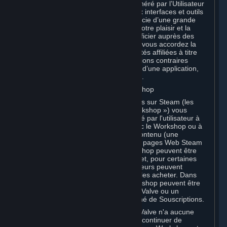
Vous reconnaissez que le Contenu Généré par l’Utilisateur
que vous chargez sur Steam grâce aux interfaces et outils
mis à votre disposition par Valve bénéficie d’une grande
visibilité et que vous le partagez pour votre plaisir et la
renommée dont il peut vous faire bénéficier auprès des
autres Souscripteurs. Par conséquent, vous accordez la
présente licence à Valve et à ses sociétés affiliées à titre
gratuit, sous réserve de toutes dispositions contraires
prévues par les Conditions spécifiques d’une application,
définies dans la Section 6.B ci-dessous.
B. Contenu chargé sur le Steam Workshop
Certains jeux et applications disponibles sur Steam (les
« Applications compatibles avec le Workshop ») vous
permettent de créer du Contenu généré par l'utilisateur à
partir d'une Application compatible avec le Workshop ou à
l'aide de celle-ci, et de soumettre ce Contenu (une
« Contribution au Workshop ») sur des pages Web Steam
Workshop. Les Contributions au Workshop peuvent être
consultées par la communauté Steam et, pour certaines
catégories de Contributions, les utilisateurs peuvent
interagir avec elles, les télécharger ou les acheter. Dans
certains cas, les Contributions au Workshop peuvent être
étudiées à des fins d'incorporation par Valve ou un
développeur tiers à un jeu ou un Marché de Souscriptions.
Vous comprenez et reconnaissez que Valve n'a aucune
obligation d'utiliser, de distribuer ou de continuer de