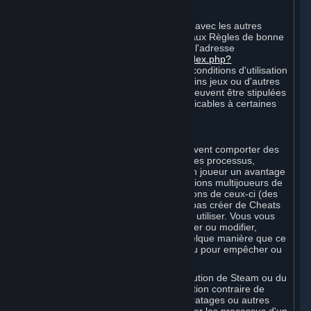
A. Comportement sur Internet
Votre conduite en ligne et vos rapports avec les autres
Souscripteurs doivent être conformes aux Règles de bonne
conduite en ligne Steam, disponibles à l'adresse
suivante :
http://steampowered.com/index.php?
area=online_conduct
. En fonction des conditions d'utilisation
stipulées par les tiers hébergeant certains jeux ou d'autres
services, des règles supplémentaires peuvent être stipulées
par les Conditions de Souscription applicables à certaines
Souscriptions.
B. Triche
Steam et les Contenus et Services peuvent comporter des
fonctionnalités conçues pour identifier les processus,
logiciels ou matériels qui confèrent à un joueur un avantage
compétitif injuste lorsqu'il joue aux versions multijoueurs de
Contenus ou Services ou de modifications de ceux-ci (des
« Cheats »). Vous vous engagez à ne pas créer de Cheats
ni à aider les autres à en créer ou à en utiliser. Vous vous
engagez à ne pas désactiver, contourner ou modifier,
directement ou indirectement et de quelque manière que ce
soit, le fonctionnement du logiciel conçu pour empêcher ou
signaler l'utilisation de Cheats.
Vous acceptez de ne pas altérer l'exécution de Steam ou du
Contenu et des Services, sauf autorisation contraire de
Valve. L'utilisation de Cheats, mods, piratages ou autres