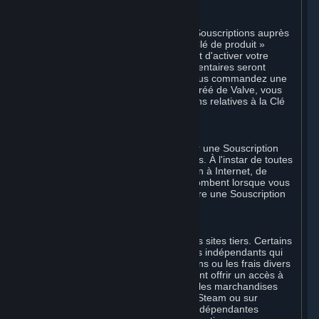
F. Revendeurs agréés Steam
Vous êtes autorisé à commander des Souscriptions auprès
de revendeurs agréés de Valve. La « Clé de produit »
accompagnant ces commandes permet d'activer votre
Souscription. Des instructions supplémentaires seront
fournies avec le produit respectif. Si vous commandez une
Souscription auprès d'un revendeur agréé de Valve, vous
acceptez d'adresser toutes les questions relatives à la Clé
de produit à ce revendeur.
G. Souscriptions gratuites
Dans certains cas, Valve peut proposer une Souscription
gratuite à certains Contenus et Services. À l'instar de toutes
les Souscriptions, les frais de connexion à Internet, de
téléphone et autre connexion vous incombent lorsque vous
utilisez Steam, même lorsque Valve offre une Souscription
gratuite.
H. Sites tiers
Steam peut proposer des liens vers des sites tiers. Certains
de ces sites peuvent percevoir des frais indépendants qui
ne sont pas inclus dans les Souscriptions ou les frais divers
payables à Valve. Steam peut également offrir un accès à
des fournisseurs tiers dont le contenu, les marchandises
et/ou les services sont disponibles sur Steam ou sur
Internet. Tous les frais ou obligations indépendantes