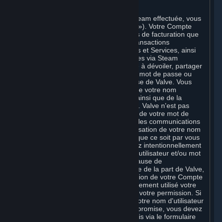
C. Votre Compte
Une fois la procédure d'inscription à Steam effectuée, vous
créez un compte Steam (un « Compte »). Votre Compte
peut également inclure les informations de facturation que
vous communiquez à Valve pour les transactions
concernant les Souscriptions, Contenus et Services, ainsi
que pour l'achat de tous biens physiques via Steam
(« Matériel »). Vous n'êtes pas autorisé à dévoiler, partager
ou permettre à des tiers d'utiliser votre mot de passe ou
votre Compte sauf autorisation expresse de Valve. Vous
êtes responsable de la confidentialité de votre nom
d'utilisateur et de votre mot de passe, ainsi que de la
sécurité de votre système informatique. Valve n'est pas
responsable de l'utilisation qui est faite de votre mot de
passe et de votre Compte ni de toutes les communications
et activités sur Steam résultant de l'utilisation de votre nom
d'utilisateur et de votre mot de passe, que ce soit par vous
ou par toute personne à qui vous auriez intentionnellement
ou par négligence exposé votre nom d'utilisateur et/ou mot
de passe en violation de la présente clause de
confidentialité. Sauf faute ou négligence de la part de Valve,
Valve n’est pas responsable de l’utilisation de votre Compte
par une personne qui aurait frauduleusement utilisé votre
nom d'utilisateur et mot de passe sans votre permission. Si
vous pensez que la confidentialité de votre nom d'utilisateur
et/ou mot de passe peut avoir été compromise, vous devez
en avertir Valve dans les meilleurs délais via le formulaire