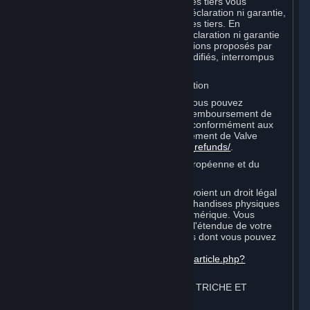
encourues lors de vos relations avec ces tiers vous
incombent. Valve ne formule aucune déclaration ni garantie,
expresse ou tacite, vis-à-vis desdits sites tiers. En
particulier, Valve ne formule aucune déclaration ni garantie
selon laquelle les services ou souscriptions proposés par
les fournisseurs tiers ne seront pas modifiés, interrompus
ou supprimés.
I. Remboursements et droit de rétractation
Sans préjudice aux droits légaux que vous pouvez
posséder, vous pouvez demander un remboursement de
vos commandes ou achats sur Steam conformément aux
conditions de la politique de remboursement de Valve
http://store.steampowered.com/steam_refunds/
.
Pour les consommateurs de l'Union européenne et du
Royaume-Uni :
Les droits européen et britannique prévoient un droit légal
pour annuler certains contrats de marchandises physiques
et pour les commandes de contenu numérique. Vous
pouvez trouver plus d'informations sur l'étendue de votre
droit légal de rétractation et les moyens dont vous pouvez
l'exercer sur cette page :
https://support.steampowered.com/kb_article.php?
ref=8620-QYAL-4516
.
4. COMPORTEMENT SUR INTERNET, TRICHE ET
PROGRAMMES AUTOMATISÉS
⏶