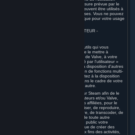
desdits contenus tiers, sauf dans la mesure prévue par le
droit impératif. Certains logiciels tiers peuvent être utilisés à
des fins commerciales par des entreprises. Vous ne pouvez
toutefois acquérir ces Logiciels Steam que pour votre usage
personnel.
6. CONTENU GÉNÉRÉ PAR L'UTILISATEUR
⏶
A. Dispositions générales
Steam propose des interfaces et des outils qui vous
permettent de générer du contenu et de le mettre à
disposition des autres utilisateurs et/ou de Valve, à votre
entière discrétion. Le « Contenu généré par l'utilisateur »
signifie le contenu que vous mettez à la disposition d'autres
joueurs dans le cadre de votre utilisation de fonctions multi-
utilisateurs de Steam, ou que vous mettez à la disposition
de Valve ou de ses sociétés affiliées dans le cadre de votre
utilisation des Contenus et Services ou autre.
Lorsque vous chargez votre contenu sur Steam afin de le
rendre disponible pour les autres utilisateurs et/ou Valve,
vous accordez à Valve et à ses sociétés affiliées, pour le
monde entier, le droit non exclusif d'utiliser, de reproduire,
de modifier, de distribuer, de transmettre, de transcoder, de
traduire, de diffuser, de communiquer de toute autre
manière, et d'afficher et représenter en public votre
Contenu généré par l'utilisateur, ainsi que de créer des
œuvres dérivées à partir de celui-ci, aux fins des activités,