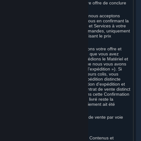
et ne confirme pas l'acceptation de votre offre de conclure
un accord.
Dans le cas des Contenus et Services, nous acceptons
votre offre et concluons l'accord avec vous en confirmant la
transaction et en mettant les Contenus et Services à votre
disposition ou, dans le cas des précommandes, uniquement
en confirmant la transaction et en déduisant le prix
applicable de votre mode de paiement.
Dans le cas du Matériel, nous n'acceptons votre offre et
concluons la transaction pour un article que vous avez
commandé que lorsque nous vous expédions le Matériel et
vous envoyons un e-mail confirmant que nous vous avons
expédié le Matériel (la « Confirmation d'expédition »). Si
votre commande est expédiée en plusieurs colis, vous
pouvez recevoir une Confirmation d'expédition distincte
pour chaque colis, et chaque Confirmation d'expédition et
l'envoi correspondant concluront un contrat de vente distinct
entre nous pour le Matériel spécifié dans cette Confirmation
d'expédition. Tout Matériel qui vous est livré reste la
propriété de Valve jusqu'à ce que le paiement ait été
entièrement effectué.
Vous consentez à recevoir les factures de vente par voie
électronique.
E. Traitement des paiements
Le traitement de paiements relatifs aux Contenus et