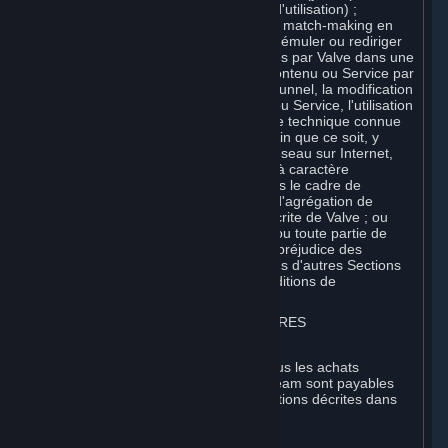
Conditions de Souscription ou Règles d'utilisation) ;
(ii) héberger ou fournir des services de match-making en
ligne pour les Contenus et Services ou émuler ou rediriger
les protocoles de communication utilisés par Valve dans une
fonction de réseau quelconque d'un Contenu ou Service par
l'émulation du protocole, la mise sous tunnel, la modification
ou l'ajout de composants au Contenu ou Service, l'utilisation
d'un programme utilitaire ou toute autre technique connue
ou développée par la suite, à quelque fin que ce soit, y
compris notamment pour les jeux en réseau sur Internet,
les jeux en réseau à l'aide de réseaux à caractère
commercial ou non commercial ou dans le cadre de
réseaux, de sites Web ou de services d'agrégation de
contenu, sans autorisation préalable écrite de Valve ; ou
(iii) exploiter les Contenus et Services ou toute partie de
ceux-ci à des fins commerciales, sans préjudice des
autorisations expresses contenues dans d'autres Sections
du présent Accord (y compris des Conditions de
Souscription ou Règles d'Utilisation).
3. FACTURATION, PAIEMENT ET AUTRES
SOUSCRIPTIONS
⏶
Tous les frais engagés sur Steam et tous les achats
effectués à l'aide du porte-monnaie Steam sont payables
d'avance et finaux, sauf dans les conditions décrites dans
les sections 3.I et 7 ci-après.
A. Autorisation de paiement