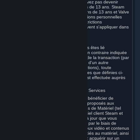
des présentes conditions. Vous ne pouvez pas devenir
Souscripteur si vous êtes âgé de moins de 13 ans. Steam
n'est pas destiné à des enfants de moins de 13 ans et Valve
ne collecte pas sciemment les informations personnelles
d'enfants de moins de 13 ans. Des restrictions
supplémentaires en matière d'âge peuvent s'appliquer dans
votre pays.
A. Partie contractante
Pour toute interaction avec Steam, vous êtes lié
contractuellement à Valve. Sauf mention contraire indiquée
dans le présent Accord ou au moment de la transaction (par
exemple, en cas de transaction auprès d'un autre
Souscripteur via le Marché de Souscriptions), toute
transaction pour des Souscriptions (telles que définies ci-
après) que vous effectuez sur Steam est effectuée auprès
de Valve.
B. Matériel, Souscriptions, Contenus et Services
En tant que Souscripteur, vous pouvez bénéficier de
certains services, logiciels et contenus proposés aux
Souscripteurs, ou acheter certains types de Matériel (tel
que défini ci-après) sur Steam. Le logiciel client Steam et
les autres logiciels, contenus et mises à jour que vous
téléchargez ou auxquels vous accédez par le biais de
Steam, y compris, sans limitation, les jeux vidéo et contenus
de jeu Valve ou tiers, les logiciels associés au matériel, ainsi
que les objets virtuels que vous pouvez acquérir sur un