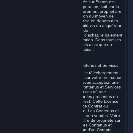
Services et/ou produits matériels achetés sur Steam est
effectué soit directement par Valve Corporation, soit par la
filiale Valve GmbH i.L. dont elle est entièrement propriétaire
au nom de Valve Corporation, en fonction du moyen de
paiement utilisé. Si votre carte a été émise en dehors des
États-Unis, votre paiement peut être traité via un acquéreur
européen par Valve GmbH i.L. au nom de
Valve Corporation. Pour tout autre type d'achat, le paiement
est perçu directement par Valve Corporation. Dans tous les
cas, la livraison des Contenus et Services ainsi que du
matériel est effectuée par Valve Corporation.
2. LICENCES
⏶
A. Licence générale d'utilisation des Contenus et Services
Steam et vos Souscriptions nécessitent le téléchargement
et l'installation de Contenus et Services sur votre ordinateur.
Par la présente, Valve vous octroie, et vous acceptez, une
licence non exclusive d'utilisation des Contenus et Services
à titre privé et non commercial (sauf les cas où une
utilisation commerciale est autorisée par les présentes ou
les Conditions de Souscription applicables). Cette Licence
prend fin à la date de résiliation (a) de ce Contrat ou
(b) d’une Souscription incluant la licence. Les Contenus et
Services sont concédés sous licence, et non vendus. Votre
licence ne vous confère aucun droit ni titre de propriété sur
les Contenus et Services. Pour utiliser les Contenus et
Services, vous devez être en possession d'un Compte