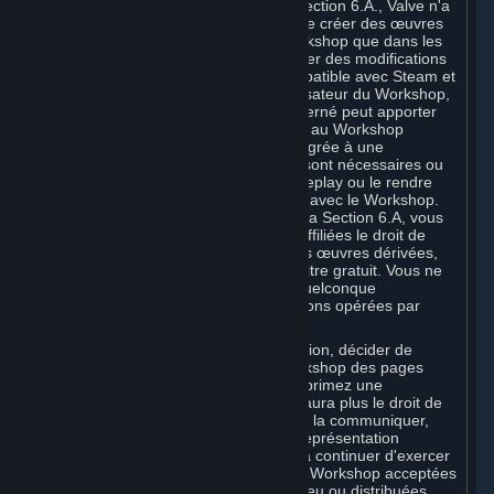
Nonobstant la licence décrite à la Section 6.A., Valve n'a
le droit de modifier, y compris afin de créer des œuvres
dérivées, votre Contribution au Workshop que dans les
cas suivants : (a) Valve peut effectuer des modifications
pour rendre votre Contribution compatible avec Steam et
les fonctionnalités ou l'interface utilisateur du Workshop,
et (b) Valve ou le développeur concerné peut apporter
des modifications aux Contributions au Workshop
acceptées pour une distribution intégrée à une
application lorsqu'il estime qu'elles sont nécessaires ou
souhaitables pour améliorer le gameplay ou le rendre
conforme à l'Application compatible avec le Workshop.
Conformément aux dispositions de la Section 6.A, vous
octroyez à Valve et à ses sociétés affiliées le droit de
modifier, y compris afin de créer des œuvres dérivées,
votre Contribution au Workshop, à titre gratuit. Vous ne
pouvez donc exiger de Valve une quelconque
rémunération au titre des modifications opérées par
Valve.
Vous pouvez, à votre entière discrétion, décider de
supprimer une Contribution au Workshop des pages
Workshop concernées. Si vous supprimez une
Contribution au Workshop, Valve n'aura plus le droit de
l'utiliser, la distribuer, la transmettre, la communiquer,
l'afficher en public ou effectuer sa représentation
publique. Toutefois, (a) Valve pourra continuer d'exercer
ces droits pour les Contributions au Workshop acceptées
pour une distribution intégrée à un jeu ou distribuées