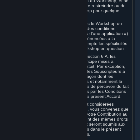
distribuer des copies d'une Contribution au Workshop, et se
réserve le droit, mais non l'obligation, de restreindre ou de
supprimer une Contribution au Workshop pour quelque
motif que ce soit.
Certaines Applications compatibles avec le Workshop ou
pages Web Workshop peuvent inclure des conditions
spéciales (des « Conditions spécifiques d'une application »)
complétant ou modifiant les conditions énoncées à la
présente Section afin de prendre en compte les spécificités
de l’Application compatible avec le Workshop en question.
Conformément aux dispositions de la Section 6.A, les
Contributions au Workshop sont en principe mises à
disposition des Souscripteurs à titre gratuit. Par exception,
elles peuvent être mises à disposition des Souscripteurs à
titre payant. Dans cette hypothèse, la façon dont les
revenus générés peuvent être partagés et notamment la
rémunération que vous êtes susceptible de percevoir du fait
de cette mise à disposition sont définies par les Conditions
spécifiques de l’application et non par le présent Accord.
Les Contributions au Workshop sont considérées
comme des Souscriptions. À ce titre, vous convenez que
les Souscripteurs auprès desquels votre Contribution au
Workshop est distribuée bénéficieront des mêmes droits
d'utilisation de votre Contribution (et seront soumis aux
mêmes restrictions) que ceux définis dans le présent
Accord pour les autres Souscriptions.