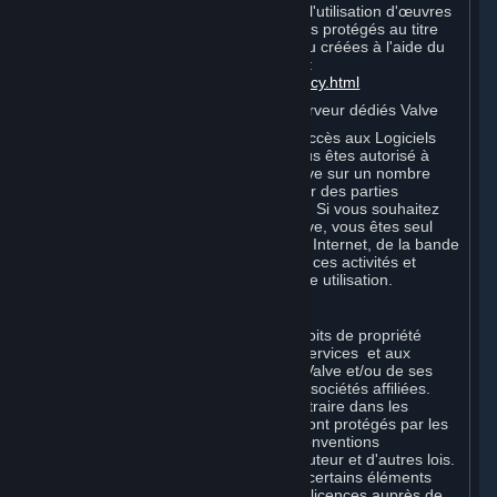
conditions supplémentaires relatives à l'utilisation d'œuvres
audiovisuelles incorporant des éléments protégés au titre
de la propriété intellectuelle de Valve ou créées à l'aide du
logiciel Source® Filmmaker, cliquez ici :
http://www.valvesoftware.com/videopolicy.html
E. Licence d'utilisation des Logiciels serveur dédiés Valve
Vos Souscriptions peuvent inclure un accès aux Logiciels
serveur dédiés Valve. Dans ce cas, vous êtes autorisé à
utiliser les Logiciels serveur dédiés Valve sur un nombre
illimité d'ordinateurs aux fins d'héberger des parties
multijoueurs en ligne de produits Valve. Si vous souhaitez
utiliser les Logiciels serveur dédiés Valve, vous êtes seul
responsable de la fourniture de l'accès Internet, de la bande
passante ou du matériel nécessaires à ces activités et
supportez tous les frais associés à votre utilisation.
F. Propriété des Contenus et Services
Tous les titres, droits de propriété et droits de propriété
intellectuelle relatifs aux Contenus et Services et aux
copies de ceux-ci sont la propriété de Valve et/ou de ses
concédants ou des concédants de ses sociétés affiliées.
Tous droits réservés, sauf mention contraire dans les
présentes. Les Contenus et Services sont protégés par les
lois sur le copyright, les traités et les conventions
internationaux en matière de droits d'auteur et d'autres lois.
Les Contenus et Services contiennent certains éléments
sous licence. Les concédants desdites licences auprès de