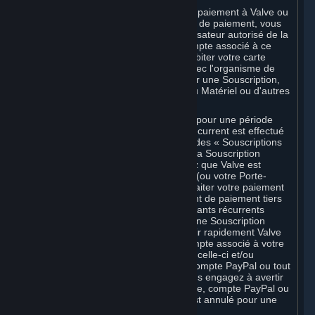
En communiquant des informations de paiement à Valve ou
à l'un de ses organismes de traitement de paiement, vous
garantissez à Valve que vous êtes l'utilisateur autorisé de la
carte, du code PIN, de la clé ou du compte associé à ce
paiement, et vous autorisez Valve à débiter votre carte
bancaire ou à traiter votre paiement avec l'organisme de
traitement de paiement tiers choisi pour une Souscription,
des fonds du Porte-monnaie Steam, du Matériel ou d'autres
frais engagés par vous.
En cas de Souscriptions commandées pour une période
donnée pour lesquelles un paiement récurrent est effectué
en échange d'une utilisation continue (des « Souscriptions
récurrentes »), en continuant d'utiliser la Souscription
récurrente, vous acceptez et réaffirmez que Valve est
autorisé à débiter votre carte bancaire (ou votre Porte-
monnaie Steam, s'il est crédité) ou à traiter votre paiement
avec tout autre organisme de traitement de paiement tiers
applicable, pour le règlement des montants récurrents
applicables. Si vous avez commandé une Souscription
récurrente, vous vous engagez à avertir rapidement Valve
de tout changement de numéro de compte associé à votre
carte bancaire, de date d'expiration de celle-ci et/ou
d'adresse de facturation, ou de votre compte PayPal ou tout
autre compte de paiement, et vous vous engagez à avertir
rapidement Valve si votre carte bancaire, compte PayPal ou
autre compte de paiement expire ou est annulé pour une
raison quelconque.