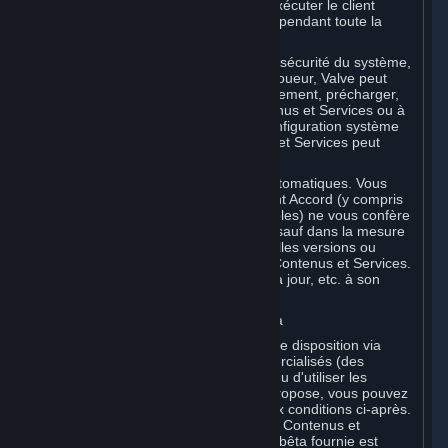
Steam et vous pouvez être tenu(e) d'exécuter le client
Steam et d'être connecté(e) à Internet pendant toute la
durée d'utilisation.
Pour des raisons liées notamment à la sécurité du système,
à la stabilité et à l'interopérabilité multijoueur, Valve peut
être amené à mettre à jour automatiquement, précharger,
créer de nouvelles versions des Contenus et Services ou à
les améliorer, et par conséquent, la configuration système
requise pour l'utilisation des Contenus et Services peut
évoluer dans le temps.
Vous acceptez lesdites mises à jour automatiques. Vous
reconnaissez par ailleurs que le présent Accord (y compris
les Conditions de Souscription applicables) ne vous confère
aucun droit à exiger des mises à jour (sauf dans la mesure
requise par la loi applicable), de nouvelles versions ou
d'autres améliorations apportées aux Contenus et Services.
Valve décide de fournir lesdites mises à jour, etc. à son
entière discrétion.
b. Licence d'utilisation de Logiciels bêta
Valve peut à tout moment mettre à votre disposition via
Steam des logiciels pas encore commercialisés (des
« Logiciels bêta »). Vous n'êtes pas tenu d'utiliser les
Logiciels bêta, mais si Valve vous en propose, vous pouvez
choisir de les utiliser conformément aux conditions ci-après.
Les Logiciels bêta sont assimilés à des Contenus et
Services et chaque copie d'un Logiciel bêta fournie est