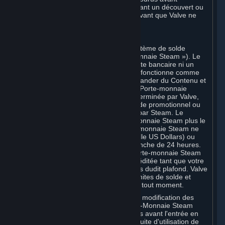
l'annulation. Tous les Comptes présentant un découvert ou
des impayés doivent être régularisés avant que Valve ne
vous autorise à vous réinscrire.
C. Porte-monnaie Steam
Steam peut mettre à disposition un système de solde
associé à votre Compte (le « Porte-monnaie Steam »). Le
Porte-monnaie Steam n'est ni un compte bancaire ni un
quelconque instrument de paiement. Il fonctionne comme
un solde prépayé permettant de commander du Contenu et
des Services. Vous pouvez créditer ce Porte-monnaie
Steam jusqu'à une limite maximale déterminée par Valve,
par carte bancaire, carte prépayée, code promotionnel ou
tout autre mode de paiement accepté par Steam. Le
montant total stocké sur votre Porte-monnaie Steam plus le
montant total dépensé via votre Porte-monnaie Steam ne
doit pas dépasser 2 000 USD (deux mille US Dollars) ou
son équivalent en devise locale par tranche de 24 heures.
Toute tentative de dépôt dans votre Porte-monnaie Steam
qui dépasse ce plafond ne sera pas créditée tant que votre
activité ne redescendra pas en dessous dudit plafond. Valve
peut modifier ou imposer différentes limites de solde et
d'utilisation du Porte-monnaie Steam à tout moment.
Vous serez informé par e-mail de toute modification des
limites de solde et d'utilisation du Porte-Monnaie Steam
dans les 60 (soixante) jours calendaires avant l'entrée en
vigueur de cette modification. La poursuite d'utilisation de