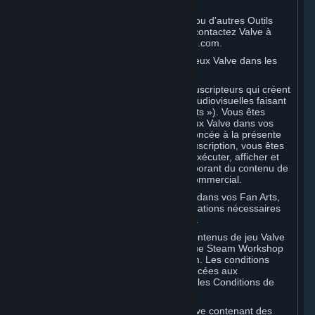
à titre non commercial.
Pour utiliser le SDK du Moteur Source ou d'autres Outils
développeur Valve à titre commercial, contactez Valve à
l'adresse sourceengine@valvesoftware.com.
D. Licence d'utilisation du contenu de jeux Valve dans les
Fan Arts
Valve apprécie la communauté des Souscripteurs qui créent
du fan art, des fictions et des œuvres audiovisuelles faisant
référence aux jeux Valve (des « Fan Arts »). Vous êtes
autorisé à incorporer du contenu de jeux Valve dans vos
Fan Arts. Sauf disposition contraire énoncée à la présente
Section ou dans des Conditions de Souscription, vous êtes
autorisé à utiliser, reproduire, publier, exécuter, afficher et
distribuer librement des Fan Arts incorporant du contenu de
jeux Valve, exclusivement à titre non commercial.
Si vous incorporez du contenu de tiers dans vos Fan Arts,
assurez-vous d'avoir obtenu les autorisations nécessaires
auprès des propriétaires dudit contenu.
L'utilisation commerciale de certains contenus de jeu Valve
est autorisée via des fonctions telles que Steam Workshop
ou les Marchés de Souscriptions Steam. Les conditions
applicables à cette utilisation sont énoncées aux
Sections 3.D et 6.B ci-dessous et dans les Conditions de
Souscription desdites fonctions.
Pour consulter la politique vidéo de Valve contenant des