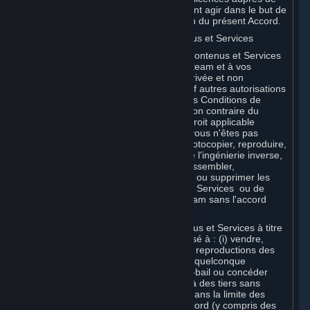
Valve et de ses sociétés affiliées peuvent agir dans le but de
protéger leurs droits en cas de violation du présent Accord.
G. Restrictions d'utilisation des Contenus et Services
Vous n'êtes pas autorisé à utiliser les Contenus et Services
à d'autres fins que l'accès autorisé à Steam et à vos
Souscriptions, et que votre utilisation privée et non
commerciale de vos Souscriptions, sauf autres autorisations
énoncées dans le présent Accord ou les Conditions de
Souscription applicables. Sauf disposition contraire du
présent Accord, ou conformément au droit applicable
nonobstant les présentes restrictions, vous n'êtes pas
autorisé, en tout ou partie, à copier, photocopier, reproduire,
publier, distribuer, traduire, effectuer de l'ingénierie inverse,
modifier le code source, modifier, désassembler,
décompiler, créer des œuvres dérivées ou supprimer les
mentions de propriété des Contenus et Services ou de
logiciels accessibles par le biais de Steam sans l'accord
préalable écrit de Valve.
Vous êtes autorisé à utiliser les Contenus et Services à titre
personnel, mais vous n'êtes pas autorisé à : (i) vendre,
accorder un privilège ou transférer des reproductions des
Contenus et Services à des tiers d'une quelconque
manière, ni à louer, donner en location-bail ou concéder
sous licence les Contenus et Services à des tiers sans
l'accord préalable écrit de Valve, sauf dans la limite des
autorisations expresses du présent Accord (y compris des