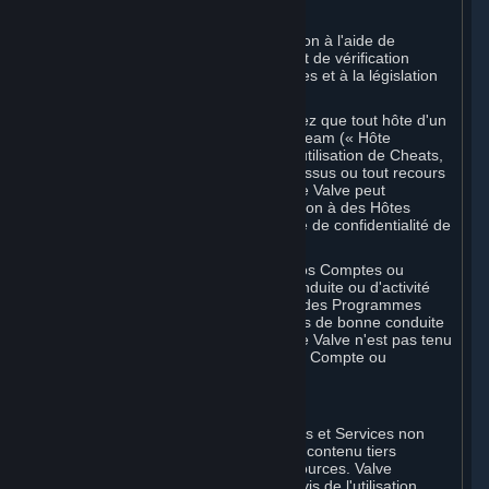
D. Application
Nous pouvons appliquer cette disposition à l'aide de
méthodes de détection automatisées et de vérification
humaine, conformément à nos politiques et à la législation
applicable.
En outre, vous reconnaissez et acceptez que tout hôte d'un
jeu multijoueur en ligne distribué sur Steam (« Hôte
externe ») peut signaler à Valve votre utilisation de Cheats,
toute altération non autorisée de processus ou tout recours
à des Programmes automatisés, et que Valve peut
communiquer votre historique d'utilisation à des Hôtes
externes dans les limites de la Politique de confidentialité de
Steam.
Valve peut limiter ou fermer votre ou vos Comptes ou
annuler une Souscription en cas de conduite ou d'activité
illégale, de recours à des Cheats ou à des Programmes
automatisés, ou de violation des Règles de bonne conduite
en ligne Steam. Vous reconnaissez que Valve n'est pas tenu
de vous prévenir avant de fermer votre Compte ou
d'annuler vos Souscriptions.
5. CONTENU DE TIERS
⏶
Concernant les Souscriptions, Contenus et Services non
créés par Valve, Valve ne vérifie pas le contenu tiers
disponible sur Steam ou via d'autres sources. Valve
n'assume aucune responsabilité vis-à-vis de l'utilisation