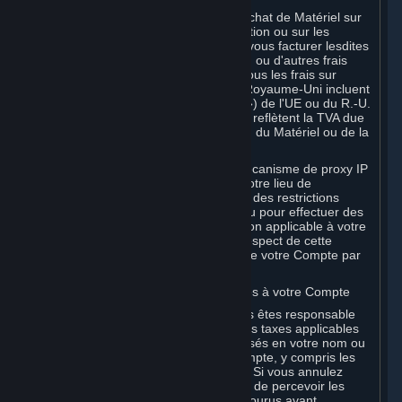
Si votre utilisation de Steam ou votre achat de Matériel sur
Steam est sujet à des taxes sur l'utilisation ou sur les
ventes, Valve est également habilité à vous facturer lesdites
taxes, en plus des frais de Souscription ou d'autres frais
figurant dans les Règles d'utilisation. Tous les frais sur
Steam dans l'Union européenne et le Royaume-Uni incluent
la taxe sur la valeur ajoutée (la « TVA ») de l'UE ou du R.-U.
Les montants de TVA perçus par Valve reflètent la TVA due
sur la valeur des Contenus et Services, du Matériel ou de la
Souscription.
Vous acceptez de ne pas utiliser de mécanisme de proxy IP
ni d'autre méthode visant à masquer votre lieu de
résidence, que ce soit pour contourner des restrictions
géographiques sur le contenu de jeu ou pour effectuer des
commandes ou des achats à un tarif non applicable à votre
pays, ou dans tout autre but. Le non-respect de cette
obligation peut entraîner la résiliation de votre Compte par
Valve.
B. Responsabilité pour les frais associés à votre Compte
En tant que détenteur du Compte, vous êtes responsable
de tous les frais encourus, y compris les taxes applicables
et tous les achats ou commandes réalisés en votre nom ou
en celui de tout utilisateur de votre Compte, y compris les
membres de votre famille ou vos amis. Si vous annulez
votre Compte, Valve se réserve le droit de percevoir les
frais, les suppléments ou les coûts encourus avant