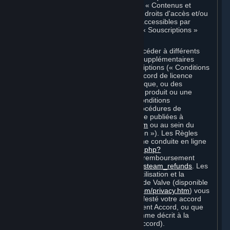
Marché de Souscriptions, sont appelés « Contenus et
Services » dans le présent Accord ; les droits d'accès et/ou
d'utilisation des Contenus et Services accessibles par
l'intermédiaire de Steam sont appelés « Souscriptions »
dans les présentes.
Chaque Souscription vous permet d'accéder à différents
Contenus et Services. Des conditions supplémentaires
peuvent s'appliquer à certaines Souscriptions (« Conditions
de Souscription ») (par exemple, un accord de licence
d'utilisateur final propre à un jeu spécifique, ou des
conditions d'utilisation spécifiques à un produit ou une
fonction de Steam). Par ailleurs, des conditions
supplémentaires (par exemple, des procédures de
paiement et de facturation) peuvent être publiées à
l'adresse
http://www.steampowered.com
ou au sein du
service Steam (des « Règles d'utilisation »). Les Règles
d'utilisation incluent les Règles de bonne conduite en ligne
Steam
http://steampowered.com/index.php?
area=online_conduct
et la politique de remboursement
Steam
http://store.steampowered.com/steam_refunds
. Les
Conditions de Souscription, Règles d'utilisation et la
Politique de protection de la vie privée de Valve (disponible
à l'adresse
http://www.valvesoftware.com/privacy.htm
) vous
engagent dès lors que vous avez manifesté votre accord
vis-à-vis de ces documents ou du présent Accord, ou que
vous devenez lié à ces documents comme décrit à la
Section 8 (Amendements au présent Accord).