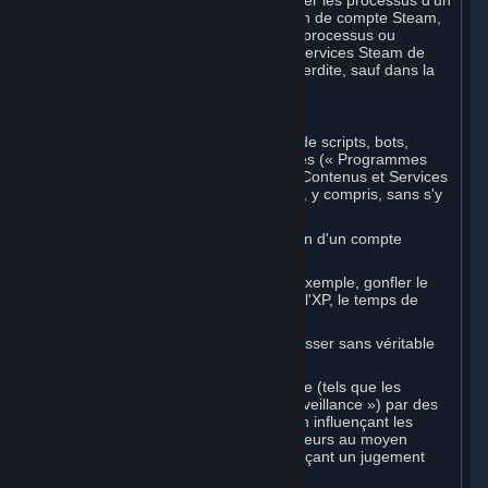
logiciels tiers non autorisés pour modifier les processus d'un
Marché de Souscriptions ou de création de compte Steam,
ou pour interagir avec ou contrôler les processus ou
l'interface utilisateur des Contenus et Services Steam de
toute autre manière, est strictement interdite, sauf dans la
mesure expressément autorisée.
C. Programmes automatisés
Vous ne pouvez utiliser aucune forme de scripts, bots,
macros ou autres systèmes automatisés (« Programmes
automatisés ») pour interagir avec les Contenus et Services
Steam de quelque manière que ce soit, y compris, sans s'y
limiter :
automatiser le processus de création d'un compte
Steam ;
falsifier les statistiques de jeu (par exemple, gonfler le
nombre de victoires ou de défaites, l'XP, le temps de
jeu) ;
obtenir des récompenses ou progresser sans véritable
action de l'utilisateur ;
participer à des systèmes d'arbitrage (tels que les
évaluations par les pairs ou la « surveillance ») par des
moyens automatisés, notamment en influençant les
résultats ou en signalant des utilisateurs au moyen
d'actions scriptées plutôt qu'en exerçant un jugement
éclairé.