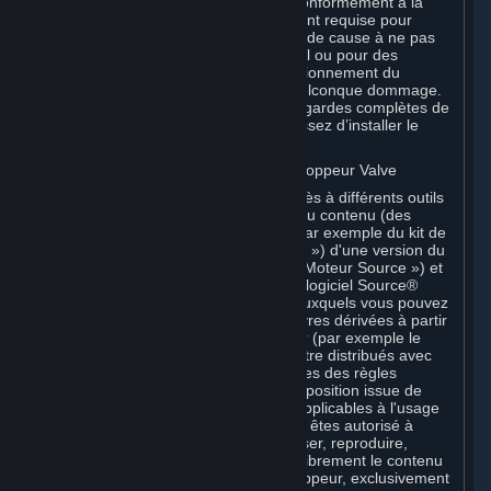
des fins d’essai et d’amélioration, conformément à la
configuration système spécifiquement requise pour
chaque Logiciel bêta et en tout état de cause à ne pas
les utiliser sur un système sur lequel ou pour des
finalités pour lesquelles un dysfonctionnement du
Logiciel bêta pourrait causer un quelconque dommage.
En particulier, conservez des sauvegardes complètes de
tout système sur lequel vous choisissez d’installer le
Logiciel bêta.
C. Licence d'utilisation des Outils développeur Valve
Vos Souscriptions peuvent inclure l'accès à différents outils
Valve pouvant être utilisés pour créer du contenu (des
« Outils développeur »). Il peut s'agir par exemple du kit de
développement logiciel Valve (le « SDK ») d'une version du
moteur de jeu appelé « Source » (le « Moteur Source ») et
de l'éditeur associé Valve Hammer, du logiciel Source®
Filmmaker ou d'outils in-game grâce auxquels vous pouvez
modifier un jeu Valve ou créer des œuvres dérivées à partir
de celui-ci. Certains Outils développeur (par exemple le
logiciel Source® Filmmaker) peuvent être distribués avec
des Conditions de Souscription distinctes des règles
établies à la présente Section. Sauf disposition issue de
Conditions de Souscription distinctes applicables à l'usage
d'un Outil développeur particulier, vous êtes autorisé à
utiliser les Outils développeur, et à utiliser, reproduire,
publier, exécuter, afficher et distribuer librement le contenu
que vous créez à l'aide d'Outils développeur, exclusivement