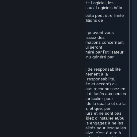
réputée constituer une Souscription audit Logiciel, les
dispositions suivantes étant spécifiques aux Logiciels bêta :
Votre droit d'utilisation d'un Logiciel bêta peut être limité
dans le temps et soumis à des Conditions de
Souscription supplémentaires ;
Valve et les sociétés affiliées à Valve peuvent vous
demander ou exiger que vous fournissiez des
suggestions, commentaires ou informations concernant
votre utilisation d'un Logiciel bêta, qui seront
considérées comme du Contenu généré par l'utilisateur
conformément à la Section 6 (Contenu généré par
l'utilisateur) ci-dessous ; et
Outre les renonciations et limitations de responsabilité
relatives à tous les Logiciels conformément à la
Section 7 (Décharges, limitations de responsabilité,
absence de garanties, garantie limitée et accord) ci-
dessous, si elle s'applique à vous, vous reconnaissez en
particulier que les Logiciels bêta sont diffusés aux seules
fins de test et d'amélioration, et en particulier pour
fournir à Valve vos retours à propos de la qualité et de la
facilité d'utilisation des Logiciels bêta, et que, par
conséquent, ils contiennent des erreurs et ne sont pas
des versions définitives. Si vous décidez d'installer et/ou
d'utiliser les Logiciels bêta, vous vous engagez à ne les
utiliser qu’en conformité avec les finalités pour lesquelles
ils sont mis à votre disposition par Valve, c’est-à-dire à