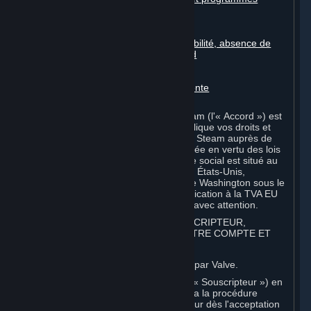
automatisés
Contenu de tiers
Contenu généré par l'utilisateur
Décharges, limitations de responsabilité, absence de
garanties, garantie limitée et accord
Amendements au présent accord
Durée et résiliation
Droit applicable, juridiction compétente
Divers
Le présent Accord de Souscription Steam (l'« Accord ») est
un document à valeur juridique qui explique vos droits et
obligations en tant que souscripteur de Steam auprès de
Valve Corporation, une société constituée en vertu des lois
de l'État de Washington et dont le siège social est situé au
10400 NE 4th St., Bellevue, WA 98004, États-Unis,
enregistrée avec le Secrétaire d'État de Washington sous le
numéro 60 22 90 773, numéro d'identification à la TVA EU
8260 00671 (« Valve »). Veuillez le lire avec attention.
1. INSCRIPTION EN TANT QUE SOUSCRIPTEUR,
APPLICATION DES CONDITIONS, VOTRE COMPTE ET
ACCEPTATION D'ACCORDS
⏶
Steam est un service en ligne proposé par Valve.
Vous devenez souscripteur de Steam (« Souscripteur ») en
créant un compte d'utilisateur Steam via la procédure
d'inscription. Cet Accord entre en vigueur dès l'acceptation