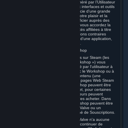
Vous reconnaissez que le Contenu Généré par l’Utilisateur
que vous chargez sur Steam grâce aux interfaces et outils
mis à votre disposition par Valve bénéficie d’une grande
visibilité et que vous le partagez pour votre plaisir et la
renommée dont il peut vous faire bénéficier auprès des
autres Souscripteurs. Par conséquent, vous accordez la
présente licence à Valve et à ses sociétés affiliées à titre
gratuit, sous réserve de toutes dispositions contraires
prévues par les Conditions spécifiques d’une application,
définies dans la Section 6.B ci-dessous.
B. Contenu chargé sur le Steam Workshop
Certains jeux et applications disponibles sur Steam (les
« Applications compatibles avec le Workshop ») vous
permettent de créer du Contenu généré par l'utilisateur à
partir d'une Application compatible avec le Workshop ou à
l'aide de celle-ci, et de soumettre ce Contenu (une
« Contribution au Workshop ») sur des pages Web Steam
Workshop. Les Contributions au Workshop peuvent être
consultées par la communauté Steam et, pour certaines
catégories de Contributions, les utilisateurs peuvent
interagir avec elles, les télécharger ou les acheter. Dans
certains cas, les Contributions au Workshop peuvent être
étudiées à des fins d'incorporation par Valve ou un
développeur tiers à un jeu ou un Marché de Souscriptions.
Vous comprenez et reconnaissez que Valve n'a aucune
obligation d'utiliser, de distribuer ou de continuer de