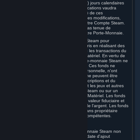
votre Compte Steam plus de trente (30) jours calendaires
après l'entrée en vigueur de ces modifications vaudra
acceptation de votre part de l'intégralité de ces
modifications. Si vous n'acceptez pas ces modifications,
votre seul recours consiste à résilier votre Compte Steam.
Dans ce cas, Valve ne sera en aucun cas tenue de
rembourser les crédits restant dans votre Porte-Monnaie.
Vous pouvez utiliser le Porte-monnaie Steam pour
commander des Souscriptions, y compris en réalisant des
commandes in-game compatibles avec les transactions du
Porte-monnaie Steam, et acheter du Matériel. En vertu de
la Section 3.I, les fonds versés au Porte-monnaie Steam ne
sont ni remboursables ni transférables. Ces fonds ne
constituent aucun droit de propriété personnelle, n'ont
aucune valeur en dehors de Steam et ne peuvent être
utilisés que pour commander des Souscriptions et du
contenu associé via Steam (notamment les jeux et autres
applications proposés sur le magasin Steam ou sur un
Marché de Souscriptions Steam) et du Matériel. Les fonds
du Porte-monnaie Steam n'ont aucune valeur fiduciaire et
ne peuvent pas être échangés contre de l'argent. Les fonds
du Porte-monnaie Steam considérés sans propriétaire
peuvent être transférés aux autorités compétentes.
Pour les Souscripteurs du Japon :
Tous les fonds ajoutés à votre portemonnaie Steam non
utilisés dans les six (6) mois suivant la date d'ajout