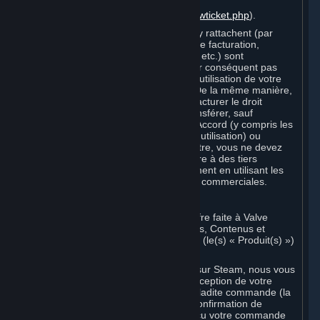
de support
(
https://support.steampowered.com/newticket.php
).
Votre Compte et les informations qui s'y rattachent (par
exemple : coordonnées, informations de facturation,
historique du Compte et Souscriptions, etc.) sont
strictement personnels. Vous n'êtes par conséquent pas
autorisé à vendre ou facturer le droit d'utilisation de votre
Compte à des tiers, ni à le transférer. De la même manière,
vous n'êtes pas autorisé à vendre ou facturer le droit
d'utiliser des Souscriptions, ni à les transférer, sauf
autorisation expresse dans le présent Accord (y compris les
Conditions de Souscription et Règles d'utilisation) ou
autorisation spécifique de Valve. En outre, vous ne devez
pas utiliser votre Compte pour permettre à des tiers
d'enfreindre le présent Accord, notamment en utilisant les
Contenus et Services Steam à des fins commerciales.
D. Acceptation d'Accords
Votre commande sur Steam est une offre faite à Valve
d'accepter la livraison des Souscriptions, Contenus et
Services et/ou du Matériel commandés (le(s) « Produit(s) »)
en échange du prix indiqué.
Lorsque vous passez une commande sur Steam, nous vous
envoyons un message confirmant la réception de votre
commande et contenant les détails de ladite commande (la
« Confirmation de commande »). La Confirmation de
commande prouve que nous avons reçu votre commande