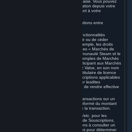
expireront, conformément à la loi japonaise. Vous pouvez
consulter vos fonds et leur date d'expiration depuis votre
portemonnaie Steam en vous connectant à votre
compte Steam.
D. Échange et transactions de Souscriptions entre
Souscripteurs
Steam peut inclure une ou plusieurs fonctionnalités
permettant aux Souscripteurs d'acquérir ou de céder
certains types de Souscriptions (par exemple, les droits
d'utilisation d'objets virtuels) (ci-après, les « Marchés de
Souscriptions »). Le marché de la communauté Steam et le
système d'échange Steam sont des exemples de Marchés
de Souscriptions. En utilisant ou en participant aux Marchés
de Souscriptions Steam, vous autorisez Valve, en son nom
propre ou en tant que représentant ou titulaire de licence
d'un créateur ou éditeur tiers des Souscriptions applicables
figurant dans votre Compte, à transférer lesdites
Souscriptions depuis votre Compte afin de rendre effective
toute transaction que vous effectuez.
Valve peut facturer des frais pour les transactions sur un
Marché de Souscriptions. Vous serez informé du montant
de ces frais avant toute confirmation de la transaction.
Valve perçoit la taxe de vente/TVA/TPS/etc. pour les
transactions effectuées sur un Marché de Souscriptions,
conformément à la loi. Nous vous invitons à consulter un
spécialiste de la fiscalité dans votre pays pour déterminer