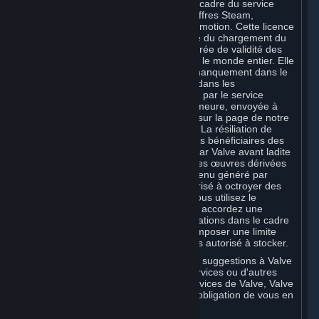
de la distribution, de l'inclusion dans le cadre du service
Steam, des jeux Steam et des autres offres Steam,
Souscriptions comprises, et de leur promotion. Cette licence
est octroyée à Valve au fur et à mesure du chargement du
contenu sur Steam pendant toute la durée de validité des
droits de propriété intellectuelle et pour le monde entier. Elle
peut être résiliée si Valve commet un manquement dans le
cadre de la licence et n'y remédie pas dans les
quatorze (14) jours suivant la réception par le service
juridique de Valve de votre mise en demeure, envoyée à
l'adresse applicable de Valve indiquée sur la page de notre
Politique de protection de la vie privée
. La résiliation de
ladite licence n'affecte pas les droits des bénéficiaires des
éventuelles sous-licences concédées par Valve avant ladite
résiliation. Valve est seul propriétaire des œuvres dérivées
créées par Valve à partir de votre Contenu généré par
l'utilisateur, et est par conséquent autorisé à octroyer des
licences sur ces œuvres dérivées. Si vous utilisez le
stockage en cloud de Valve, vous nous accordez une
autorisation de stockage de vos informations dans le cadre
de ce service. Valve est susceptible d'imposer une limite
aux volumes de données que vous êtes autorisé à stocker.
Si vous faites part de commentaires ou suggestions à Valve
concernant Steam, les Contenus et Services ou d'autres
produits, équipements matériels ou services de Valve, Valve
est libre de s'en servir librement, sans obligation de vous en
avertir.