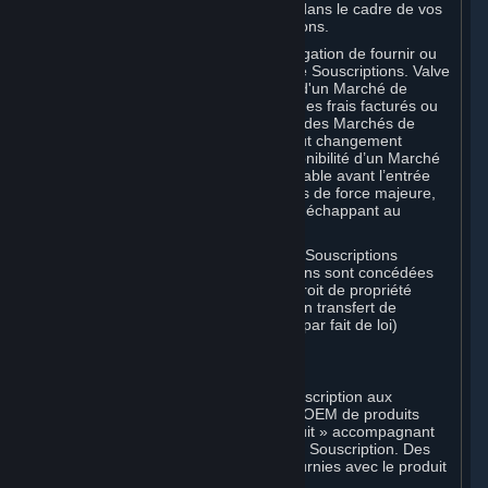
votre responsabilité dans ce domaine dans le cadre de vos
activités sur les Marchés de Souscriptions.
Vous convenez que Valve n’a pas l’obligation de fournir ou
de maintenir un quelconque Marché de Souscriptions. Valve
peut décider de cesser les opérations d'un Marché de
Souscriptions, de changer le montant des frais facturés ou
de modifier les conditions ou fonctions des Marchés de
Souscriptions. Vous serez notifié de tout changement
substantiel aux conditions ou à la disponibilité d’un Marché
de Souscriptions dans un délai raisonnable avant l’entrée
en vigueur du changement, sauf en cas de force majeure,
faute du Souscripteur, ou fait d’un tiers échappant au
contrôle de Valve.
Vous reconnaissez par ailleurs que les Souscriptions
acquises sur un Marché de Souscriptions sont concédées
sous licence, que vous n'avez aucun droit de propriété
dessus et que Valve ne reconnaît aucun transfert de
Souscriptions (y compris les transferts par fait de loi)
effectué hors de Steam.
E. Achat au détail
Valve peut proposer ou exiger une Souscription aux
acheteurs de versions individuelles ou OEM de produits
Valve. La « Clé CD » ou « Clé de produit » accompagnant
lesdites versions permet d'activer votre Souscription. Des
instructions supplémentaires seront fournies avec le produit
respectif.