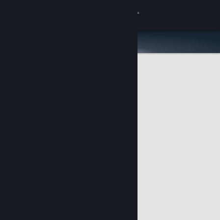
Đăng nhập
Cửa hàng
Cộng đồng
Thông tin
Hỗ trợ
Thay đổi ngôn ngữ
Cài ứng dụng Steam di động
Xem web cho desktop