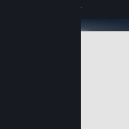
Inloggen
Winkel
Community
Over
Ondersteuning
Taal wijzigen
Download de mobiele Steam-app
Desktopwebsite weergeven