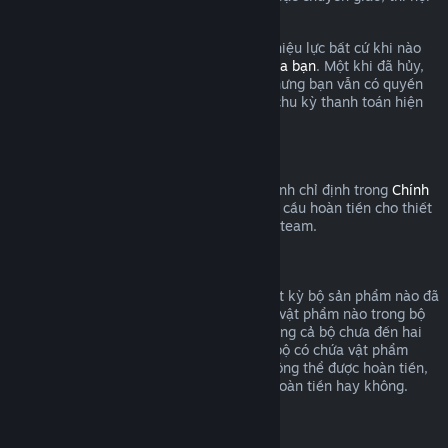
dung được coi là đã qua sử dụng.
Xin lưu ý là bạn có thể hủy thuê bao còn hiệu lực bất cứ khi nào
bằng cách đăng nhập
chi tiết tài khoản của bạn
. Một khi đã hủy,
thuê bao sẽ không còn tự động gia hạn nhưng bạn vẫn có quyền
truy cập nội dung và lợi ích cho đến cuối chu kỳ thanh toán hiện
tại.
Phần cứng Steam
Trong khung thời gian thích hợp và quy trình chỉ định trong
Chính
sách hoàn tiền phần cứng
, bạn có thể yêu cầu hoàn tiền cho thiết
bị Steam và các phụ kiện được mua trên Steam.
Hoàn tiền bộ sản phẩm
Bạn có thể nhận hoàn tiền toàn bộ cho bất kỳ bộ sản phẩm nào đã
mua trên cửa hàng Steam, miễn là không vật phẩm nào trong bộ
đã bị chuyển giao, và tổng thời gian sử dụng cả bộ chưa đến hai
giờ. Trong quá trình thanh toán, nếu một bộ có chứa vật phẩm
trong trò chơi hoặc nội dung tải xuống không thể được hoàn tiền,
Steam sẽ cho bạn biết cả bộ có áp dụng hoàn tiền hay không.
Mua hàng ngoài Steam