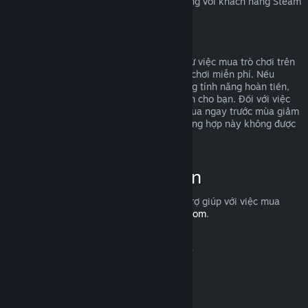
Để tìm hiểu quyền hoàn trả của EU áp dụng với khách hàng Steam
ra sao,
nhấp vào đây
.
Lạm dụng
Hoàn tiền được thiết kế để loại bỏ rủi ro từ việc mua trò chơi trên
Steam—chứ không phải cách để kiếm trò chơi miễn phí. Nếu
chúng tôi phát hiện rằng bạn đang lợi dụng tính năng hoàn tiền,
chúng tôi có thể ngừng cung cấp hoàn tiền cho bạn. Đối với việc
bạn yêu cầu hoàn tiền một trò chơi vừa mua ngay trước mùa giảm
giá, rồi sau đó mua lại với giá rẻ hơn, trường hợp này không được
tính là lạm dụng.
Cách yêu cầu hoàn tiền
Bạn có thể yêu cầu hoàn tiền hoặc được trợ giúp với việc mua
hàng trên Steam tại
help.steampowered.com
.
Cập nhật lần cuối vào 23 Tháng 04, 2024
© Valve Corporation. Bảo lưu mọi quyền. Tất cả các
thương hiệu là tài sản của chủ sở hữu tương ứng tại