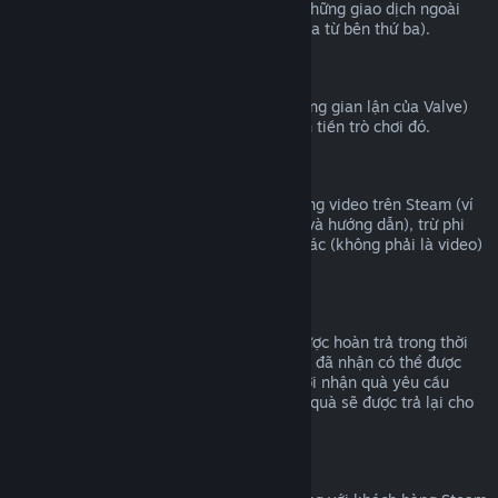
Valve không thể cung cấp hoàn tiền cho những giao dịch ngoài
Steam (ví dụ mã CD hoặc mã ví Steam mua từ bên thứ ba).
Cấm VAC
Nếu bạn đã bị cấm bởi VAC (hệ thống chống gian lận của Valve)
trong một trò chơi, bạn sẽ không thể hoàn tiền trò chơi đó.
Nội dung video
Chúng tôi không thể hoàn tiền cho nội dung video trên Steam (ví
dụ như phim, phim ngắn, sê-ri, phim tập, và hướng dẫn), trừ phi
video nằm cùng bộ với những nội dung khác (không phải là video)
có thể hoàn tiền được.
Hoàn tiền quà tặng
Những món quà chưa được nhận có thể được hoàn trả trong thời
hạn 14 ngày/hai giờ chơi. Những món quà đã nhận có thể được
hoàn trả dưới điều kiện tương tự nếu người nhận quà yêu cầu
hoàn trả. Số tiền đã sử dụng để mua món quà sẽ được trả lại cho
người mua ban đầu.
Quyền hoàn trả của EU