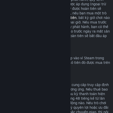
hoàn tiền trong giới hạn hai giờ chơi sẽ được áp dụng (ngoại trừ
thử nghiệm beta), nhưng thời hạn 14 ngày được hoàn tiền sẽ
không tính cho đến ngày phát hành. Ví dụ, nếu bạn mua một trò
chơi trong
truy cập sớm
hoặc
truy cập ưu tiên
, bất kỳ giờ chơi nào
cũng sẽ được tính vào giới hạn hoàn tiền hai giờ. Nếu mua trước
một sản phẩm không chơi được trước ngày phát hành, bạn có thể
yêu cầu hoàn tiền vào bất cứ thời điểm nào trước ngày ra mắt sản
phẩm đó, và tiêu chuẩn 14 ngày/hai giờ hoàn tiền sẽ bắt đầu áp
dụng vào ngày phát hành trò chơi.
Hoàn tiền vào ví Steam
Bạn có thể yêu cầu hoàn trả số tiền đã nạp vào ví Steam trong
vòng 14 ngày sau khi mua, với điều kiện số tiền đó được mua trên
Steam và bạn chưa dùng đến.
Gói đăng ký có thể gia hạn
Đối với một số nội dung và dịch vụ, Steam cung cấp truy cập định
kỳ (vd: theo tháng/năm) mà bạn trả phí tương ứng. Nếu thuê bao
tự động gia hạn không được dùng trong chu kỳ thanh toán hiện
tại, bạn có thể yêu cầu hoàn tiền trong vòng 48 tiếng kể từ lần
đầu giao dịch hoặc bất kỳ đợt gia hạn tự động nào. Nếu trò chơi
trong gói thuê bao đã được chơi hay bất kỳ quyền lợi hoặc ưu đãi
đi kèm đã được dùng, tiêu thụ, thay đổi hoặc chuyển giao, thì nội