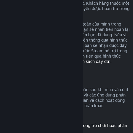
yêu cầu hoàn tiền và chúng tôi sẽ xem xét. Khách hàng thuộc một
số chính quyền khu vực có thể có thêm quyền được hoàn trả trong
trường hợp trò chơi có sự cố.
Bạn sẽ được hoàn tiền cho toàn bộ thanh toán của mình trong
vòng một tuần sau khi được chấp thuận. Bạn sẽ nhận tiền hoàn lại
vào ví Steam hoặc qua hình thức thanh toán bạn đã dùng. Nếu vì
bất cứ lý do nào, Steam không thể hoàn tiền thông qua hình thức
thanh toán ban đầu của bạn, ví Steam của bạn sẽ nhận được đầy
đủ số tiền. (Một số hình thức thanh toán được Steam hỗ trợ trong
quốc gia của bạn có thể không hỗ trợ hoàn tiền qua hình thức
thanh toán gốc.
Bấm vào đây để xem danh sách đầy đủ
).
Điều kiện hoàn tiền
Đề nghị hoàn tiền trên Steam, trong hai tuần sau khi mua và có ít
hơn hai giờ chơi, áp dụng cho các trò chơi và các ứng dụng phần
mềm trên cửa hàng Steam. Đây là tổng quan về cách hoạt động
của tính năng hoàn tiền với các loại thanh toán khác.
Hoàn tiền cho nội dung tải thêm
(Nội dung của cửa hàng Steam, sử dụng trong trò chơi hoặc phần
mềm khác, "DLC")