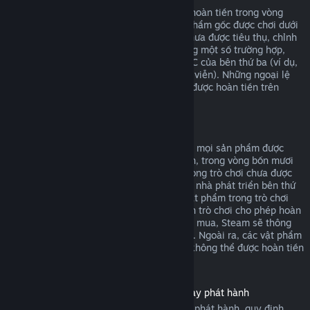
DLC mua từ cửa hàng Steam có thể được hoàn tiền trong vòng
mười bốn ngày sau khi mua, và nếu sản phẩm gốc được chơi dưới
hai giờ kể từ khi mua DLC, miễn là DLC chưa được tiêu thụ, chỉnh
sửa hoặc chuyển giao. Xin lưu ý rằng trong một số trường hợp,
Steam sẽ không thể hoàn tiền cho các DLC của bên thứ ba (ví dụ,
nếu DLC tăng cấp nhân vật một cách vĩnh viễn). Những ngoại lệ
này sẽ được ghi chú rõ ràng là không thể được hoàn tiền trên
trang cửa hàng trước khi thanh toán.
Hoàn tiền cho giao dịch trong trò chơi
Steam cho phép yêu cầu hoàn tiền đối với mọi sản phẩm được
mua trong một trò chơi do Valve phát triển, trong vòng bốn mươi
tám giờ sau khi mua, miễn là vật phẩm trong trò chơi chưa được
tiêu thụ, chỉnh sửa hoặc chuyển giao. Các nhà phát triển bên thứ
ba sẽ có quyền cho phép hoàn tiền cho vật phẩm trong trò chơi
dựa trên điều kiện này. Nếu nhà phát triển trò chơi cho phép hoàn
tiền cho vật phẩm trong trò chơi bạn đang mua, Steam sẽ thông
báo điều này với bạn trong lúc thanh toán. Ngoài ra, các vật phẩm
mua trong trò chơi không thuộc Valve sẽ không thể được hoàn tiền
thông qua Steam.
Hoàn tiền cho sản phẩm đã mua trước ngày phát hành
Khi mua sản phẩm trên Steam trước ngày phát hành, quy định