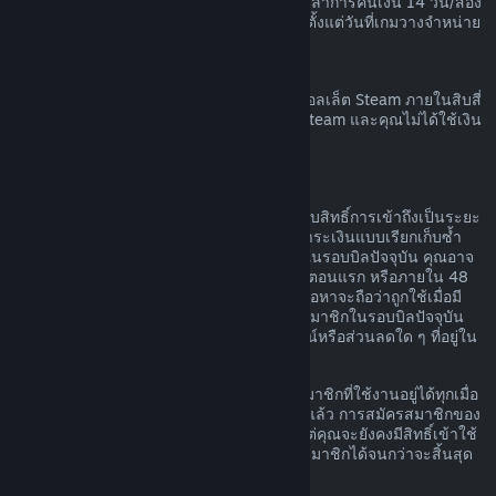
เวลาก่อนที่เกมนั้นจะวางจำหน่าย และระยะเวลาการคืนเงิน 14 วัน/สอง
ชั่วโมงตามมาตรฐานจะมีผลบังคับใช้โดยเริ่มตั้งแต่วันที่เกมวางจำหน่าย
การขอคืนเงินวอลเล็ต Steam
คุณสามารถทำการร้องขอคืนเงินสำหรับเงินวอลเล็ต Steam ภายในสิบสี่
วันนับจากวันที่สั่งซื้อหากเงินนั้นถูกสั่งซื้อบน Steam และคุณไม่ได้ใช้เงิน
ในวอลเล็ต Steam
การสมัครสมาชิกที่ต่ออายุได้
สำหรับเนื้อหาและบริการบางอย่าง Steam มอบสิทธิ์การเข้าถึงเป็นระยะ
ๆ (เช่น รายเดือนหรือรายปี) โดยคุณจะต้องชำระเงินแบบเรียกเก็บซ้ำ
หากคุณไม่ได้ใช้การสมัครสมาชิกที่ต่ออายุได้ในรอบบิลปัจจุบัน คุณอาจ
ขอเงินคืนได้ภายใน 48 ชั่วโมงหลังการซื้อในตอนแรก หรือภายใน 48
ชั่วโมงหลังจากที่มีการต่ออายุโดยอัตโนมัติ เนื้อหาจะถือว่าถูกใช้เมื่อมี
การเล่นเกมใด ๆ ก็ตามที่รวมอยู่ในการสมัครสมาชิกในรอบบิลปัจจุบัน
หรือเมื่อมีการใช้ แก้ไข หรือโอนสิทธิประโยชน์หรือส่วนลดใด ๆ ที่อยู่ใน
การสมัครสมาชิกดังกล่าว
โปรดทราบว่า คุณสามารถยกเลิกการสมัครสมาชิกที่ใช้งานอยู่ได้ทุกเมื่อ
โดยไปที่
รายละเอียดบัญชีของคุณ
เมื่อยกเลิกแล้ว การสมัครสมาชิกของ
คุณจะไม่มีการต่ออายุโดยอัตโนมัติอีกต่อไป แต่คุณจะยังคงมีสิทธิ์เข้าใช้
งานเนื้อหาและสิทธิประโยชน์ของการสมัครสมาชิกได้จนกว่าจะสิ้นสุด
รอบบิลปัจจุบันของคุณ