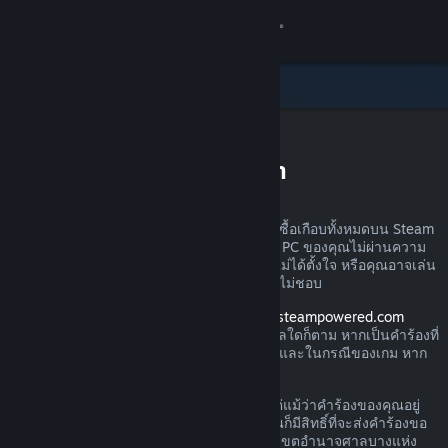
เข้าสู่ระบบ
ร้านค้า
ชุมชน
การขอรับเงินคืนบน Steam
เกี่ยวกับ
คุณสามารถส่งคำร้องขอเงินคืนสำหรับการสั่งซื้อเกือบทั้งหมดบน Steam
ได้ไม่ว่าด้วยเหตุผลใดก็ตาม อาจเป็นเพราะว่า PC ของคุณไม่ผ่านความ
ฝ่ายสนับสนุน
ต้องการด้านฮาร์ดแวร์ คุณอาจซื้อเกมไปโดยไม่ได้ตั้งใจ หรือคุณอาจเล่น
ผลิตภัณฑ์นั้นไปหนึ่งชั่วโมงแล้วและเพียงรู้สึกไม่ชอบ
เปลี่ยนภาษา
โปรดอย่าวิตก เมื่อได้รับคำร้องผ่านทาง
help.steampowered.com
Valve จะอนุมัติให้มีการคืนเงินไม่ว่าด้วยเหตุผลใดก็ตาม หากเป็นคำร้องที่
รับแอป Steam แบบพกพา
ส่งภายในช่วงเวลาการส่งคืนตามที่กำหนดไว้ และในกรณีของเกม หาก
เวลาเล่นน้อยกว่า 2 ชั่วโมง
ชมเว็บไซต์สำหรับเดสก์ท็อป
โปรดอ่านรายละเอียดเพิ่มเติมทางด้านล่าง แต่แม้ว่าคำร้องของคุณอยู่
นอกกฎเกณฑ์การคืนเงินที่เราได้อธิบายไว้ คุณก็มีสิทธิ์ที่จะส่งคำร้องขอ
คืนเงินได้ เรายินดีรับไว้พิจารณา ผู้บริโภคในเขตอำนาจศาลบางแห่ง