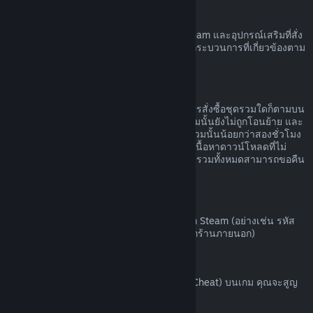
ฮาร์ดแวร์ Steam
คุณอาจขอรับการคืนเงินค่าฮาร์ดแวร์ของ Steam และอุปกรณ์เสริมที่สั่ง
ซื้อผ่านทาง Steam ได้ภายในกรอบเวลาและกระบวนการที่เกี่ยวข้องตาม
ที่ระบุไว้ใน
นโยบายการคืนเงินค่าฮาร์ดแวร์
การขอคืนเงินสำหรับชุดรวม
คุณสามารถรับเงินคืนได้เต็มจำนวนสำหรับการสั่งซื้อชุดรวมใดก็ตามบน
ร้านค้า Steam ตราบเท่าที่ผลิตภัณฑ์ในชุดรวมนั้นยังไม่ถูกโอนย้าย และ
เวลาใช้งานรวมของผลิตภัณฑ์ทั้งหมดในชุดรวมนั้นน้อยกว่าสองชั่วโมง
หากชุดรวมนั้นประกอบด้วยไอเท็มในเกมหรือเนื้อหาดาวน์โหลดที่ไม่
สามารถขอคืนเงินได้ Steam จะบอกคุณว่าชุดรวมทั้งหมดสามารถขอคืน
เงินได้หรือไม่ในขั้นตอนการชำระเงิน
การสั่งซื้อนอก Steam
Valve ไม่สามารถคืนเงินสำหรับการสั่งซื้อนอก Steam (อย่างเช่น รหัส
ผลิตภัณฑ์หรือบัตร Steam Wallet ที่สั่งซื้อจากร้านภายนอก)
แบน VAC
หากคุณถูกแบนโดย VAC (ระบบ Valve Anti-Cheat) บนเกม คุณจะสูญ
เสียสิทธิ์ในการขอคืนเงินสำหรับเกมนั้น