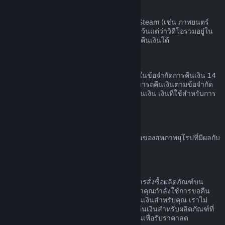
เนื้อหาวิดีโอ
เราไม่สามารถคืนเงินสำหรับเนื้อหาวิดีโอบน Steam (เช่น ภาพยนตร์
ภาพยนตร์สั้น ซีรีส์ ตอน หรือการฝึกสอน) ได้ เว้นแต่ว่าวิดีโอรวมอยู่ใน
เนื้อชุดรวม (ที่ไม่ใช่วิดีโอ) อื่น ๆ ที่สามารถขอคืนเงินได้
การขอคืนเงินสำหรับของขวัญ
ของขวัญที่ยังไม่ได้เปิดใช้สามารถคืนเงินภายในข้อจำกัดการคืนเงิน 14
วัน หรือสองชั่วโมง ของขวัญที่เปิดใช้แล้วสามารถคืนเงินตามข้อจำกัด
การคืนเงินหากผู้ที่รับของขวัญทำการร้องขอคืนเงิน เงินที่ใช้สำหรับการ
สั่งซื้อของขวัญจะกลับคืนผู้ซื้อดั้งเดิม
สิทธิ์ในการขอคืนเงินของสหภาพยุโรป
สำหรับคำอธิบายเกี่ยวกับสิทธิ์ในการขอคืนเงินของสหภาพยุโรปที่มีผลกับ
ลูกค้า Steam
คลิกที่นี่
การกระทำผิด
การคืนเงินออกแบบเพื่อให้ไม่มีความเสี่ยงในการสั่งซื้อผลิตภัณฑ์บน
Steam ไม่ใช่วิธีในการรับเกมฟรี หากเราพบว่าคุณกำลังใช้การขอคืน
เงินอย่างไม่เหมาะสม เราอาจหยุดเสนอการคืนเงินสำหรับคุณ เราไม่
ถือว่ามันเป็นการกระทำผิดที่จะทำการร้องขอคืนเงินสำหรับผลิตภัณฑ์ที่
สั่งซื้อก่อนช่วงลดราคาและสั่งซื้อผลิตภัณฑ์นั้นเพื่อรับราคาลด