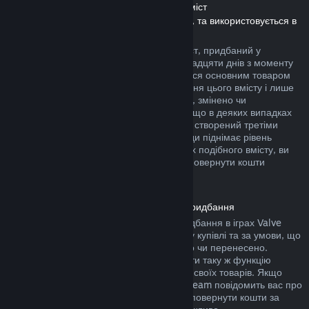
Повернення коштів за завантажуваний вміст
(Вміст, який доступний у крамниці Steam, та використовується в
інших іграх чи програмах, «DLC»)
Повернути кошти за завантажуваний вміст, придбаний у
крамниці Steam, можна протягом чотирнадцяти днів з моменту
придбання, за умови, що ви користувалися основним товаром
не більше двох годин з моменту придбання цього вмісту і лише
якщо його не було повністю використано, змінено чи
перенесено. Будь ласка, майте на увазі, що в деяких випадках
ми не можемо повернути кошти за вміст, створений третіми
особами (наприклад: якщо вміст назавжди піднімає рівень
вашого ігрового персонажа). На сторінках подібного вмісту, ви
побачите примітку, у якій написано, що повернути кошти
неможливо.
Повернення коштів за внутрішньоігрові придбання
Steam дозволяє повернути кошти за придбання в іграх Valve
протягом сорока восьми годин з моменту купівлі та за умови, що
їх не було повністю використано, змінено чи перенесено.
Сторонні розробники також можуть додати таку ж функцію
повернення коштів за ігрові предмети до своїх товарів. Якщо
розробники передбачили цю функцію, Steam повідомить вас про
це під час придбання. В інших випадках повернути кошти за