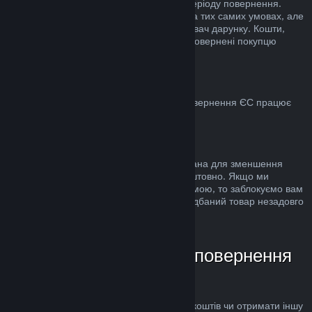
стандартного 14-денного/2-годинного періоду повернення.
Використані дарунки можна повернути на тих самих умовах, але
ініціатором повернення має бути отримувач дарунку. Кошти,
використані для купівлі дарунку, будуть повернені покупцю
дарунка.
ЄС: право на повернення
Для пояснення, яким чином право на повернення ЄС працює
для покупців у Steam,
натисніть тут
.
Зловживання
Можливість повернення коштів була додана для зменшення
ризиків, а не як спосіб грати в ігри безкоштовно. Якщо ми
помітимо, що ви зловживаєте цією системою, то заблокуємо вам
доступ до неї. Повернення коштів за придбаний товар незадовго
до розпродажу не є зловживанням.
Як надіслати запит на повернення
коштів
Ви можете подати запит на повернення коштів чи отримати іншу