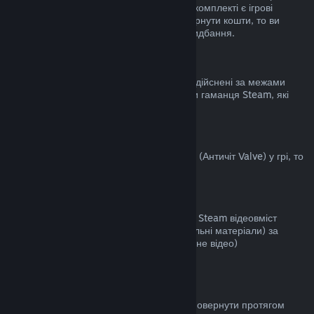
становить не більше двох годин. Якщо у комплекті є ігрові
предмети чи DLC, за які неможливо повернути кошти, то ви
побачите примітку під час здійснення придбання.
Придбання, здійснені за межами Steam
Valve не повертає кошти за придбання, здійснені за межами
Steam (наприклад: цифрові ключі чи коди гаманця Steam, які
були придбані деінде).
Блокування VAC
Якщо ви були заблоковані системою VAC (Античіт Valve) у грі, то
ви не зможете повернути за неї кошти.
Відеовміст
Ми не повертаємо кошти за придбаний у Steam відеовміст
(фільми, кліпи, серіали, епізоди та навчальні матеріали) за
винятком, коли відео є частиною іншого (не відео)
відшкодовуваного вмісту.
Повернення коштів за дарунки
Кошти за невикористані дарунки можна повернути протягом