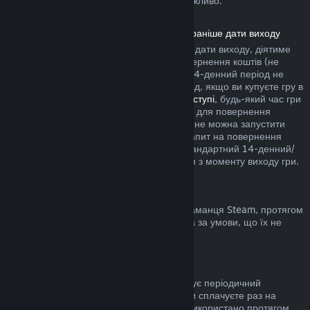
купівлю у грі сторонніх розробників неможливо.
Повернення коштів за продукти, куплені раніше дати виходу
Якщо ви купуєте продукт у Steam раніше дати виходу, діятиме
двогодинне обмеження часу гри для повернення коштів (не
поширюється на бета-тестування), але 14-денний період не
почнеться раніше дати виходу. Наприклад, якщо ви купуєте гру в
дочасному доступі
або
пріоритетному доступі
, будь-який час гри
зарахується до двогодинного обмеження для повернення
коштів. Якщо ви завчасно купили гру, яку не можна запустити
раніше дати виходу, ви можете подати запит на повернення
коштів у будь-який час до її випуску, а стандартний 14-денний/
двогодинний період застосовуватиметься з моменту виходу гри.
Повернення коштів з гаманця Steam
Ви можете повернути кошти, додані до гаманця Steam, протягом
чотирнадцяти днів з моменту переказу та за умови, що їх не
було використано.
Поновлювані підписки
До деяких сервісів і вмісту Steam пропонує періодичний
(помісячний, порічний) доступ, за який ви сплачуєте раз на
період. Якщо поновлювану підписку не використано протягом