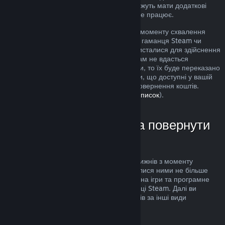
розгляд. Користувачі в деяких країнах можуть мати додаткові
права на повернення за умов, коли гра не працює.
Кошти буде повернуто протягом тижня з моменту схвалення
запиту. Кошти буде переказано назад до гаманця Steam чи
через інший спосіб оплати, яким ви скористалися для здійснення
придбання. Якщо, з будь-яких причин, нам не вдасться
повернути кошти через ваш спосіб оплати, то їх буде переказано
до гаманця Steam. (Деякі способи оплати, що доступні у вашій
країні, можуть не підтримувати функції повернення коштів.
Клацніть тут, щоби переглянути повний список
).
У яких випадках можна повернути
кошти
Повернути кошти можна протягом двох тижнів з моменту
придбання товарів та якщо ви користувалися ними не більше
двох годин. Ця можливість поширюється на ігри та програмне
забезпечення, яке ви придбали у крамниці Steam. Далі ви
можете довідатися про повернення коштів за інші види
придбань.