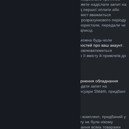
поточного розрахункового періоду, ви можете надіслати запит на
повернення коштів упродовж 48 годин від першої оплати або
будь-якого автоматичного поновлення. Вміст вважається
використаним, якщо протягом поточного розрахункового періоду
ви грали в будь-які ігри з підписки або використали, передали чи
змінили будь-які привілеї або знижки у підписці.
Зауважте, що будь-яку активну підписку можна будь-коли
скасувати, перейшовши на
сторінку відомостей про ваш акаунт
.
Після скасування підписка більше не поновлюватиметься
автоматично, але ви збережете доступ до її вмісту й привілеїв до
кінця поточного розрахункового періоду.
Обладнання Steam
Дотримуючись визначеної в
Умовах повернення обладнання
процедури та часових меж, ви можете подати запит на
повернення коштів за обладнання та аксесуари Steam, придбані
у крамниці Steam.
Повернення коштів за комплекти
Ви можете повернути кошти за будь-який комплект, придбаний у
Steam за умови, що всі товари з комплекту не були нікому
передані та якщо загальний час користування всіма товарами