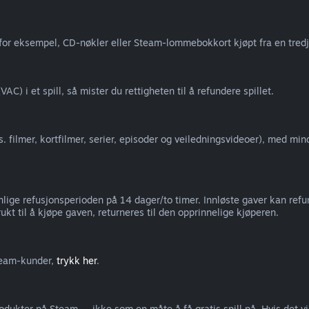
 (for eksempel, CD-nøkler eller Steam-lommebokkort kjøpt fra en tredj
AC) i et spill, så mister du rettigheten til å refundere spillet.
s. filmer, kortfilmer, serier, episoder og veiledningsvideoer), med m
nlige refusjonsperioden på 14 dager/to timer. Innløste gaver kan re
t til å kjøpe gaven, returneres til den opprinnelige kjøperen.
team-kunder,
trykk her
.
rodukter på Steam — ikke som en måte å få gratis spill på. Hvis det vi