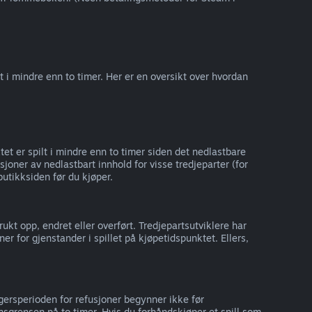
 i mindre enn to timer. Her er en oversikt over hvordan
t er spilt i mindre enn to timer siden det nedlastbare
usjoner av nedlastbart innhold for visse tredjeparter (for
utikksiden før du kjøper.
brukt opp, endret eller overført. Tredjepartsutviklere har
er for gjenstander i spillet på kjøpetidspunktet. Ellers,
agersperioden for refusjoner begynner ikke før
sjonsgrensen på to timer. Hvis du forhåndskjøper et spill som