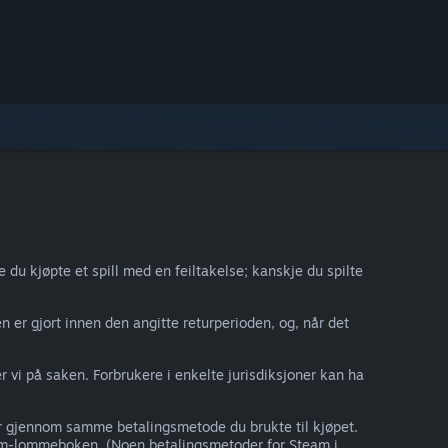
du kjøpte et spill med en feiltakelse; kanskje du spilte
n er gjort innen den angitte returperioden, og, når det
 vi på saken. Forbrukere i enkelte jurisdiksjoner kan ha
er gjennom samme betalingsmetode du brukte til kjøpet.
team-lommeboken. (Noen betalingsmetoder for Steam i