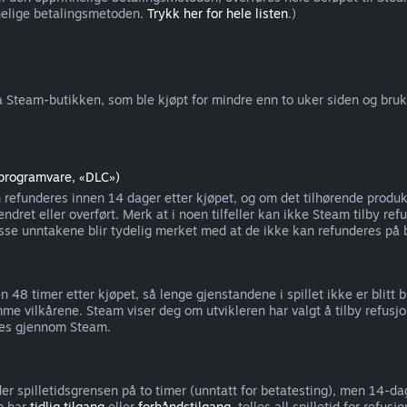
nnelige betalingsmetoden.
Trykk her for hele listen
.)
ra Steam-butikken, som ble kjøpt for mindre enn to uker siden og brukt
r programvare, «DLC»)
refunderes innen 14 dager etter kjøpet, og om det tilhørende produkte
ndret eller overført. Merk at i noen tilfeller kan ikke Steam tilby ref
isse unntakene blir tydelig merket med at de ikke kan refunderes på b
nen 48 timer etter kjøpet, så lenge gjenstandene i spillet ikke er blitt 
me vilkårene. Steam viser deg om utvikleren har valgt å tilby refusjon
eres gjennom Steam.
der spilletidsgrensen på to timer (unntatt for betatesting), men 14-d
om har
tidlig tilgang
eller
forhåndstilgang
, telles all spilletid for refu