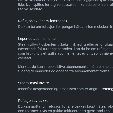
ikke kan spilles før utgivelsesdatoen, kan du be om en ref
utgivelsesdato.
Refusjon av Steam-lommebok
Du kan be om refusjon for penger i Steam-lommeboken in
Løpende abonnementer
Steam tilbyr tidsbestemt (f.eks. månedlig eller årlig) til
nåværende faktureringsperioden, kan du be om refusjon inn
som brukt hvis et spill i abonnementet er blitt spilt i nåv
overført.
Merk at du kan si opp aktive abonnementer når som helst 
tilgang til innholdet og godene fra abonnementet frem til
Steam-maskinvare
Innenfor tidsperioden og prosessen som er angitt i
retnin
Refusjon av pakker
Du kan motta full refusjon for alle pakker kjøpt i Steam-b
enn to timer. Hvis en pakke inkluderer en gjenstand i spi