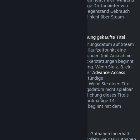
des Bezahlvorgangs mit, wenn der jeweilige Drittanbieter von
dieser Möglichkeit für den betreffenden Gegenstand Gebrauch
macht. Andernfalls können Käufe im Spiel nicht über Steam
rückerstattet werden.
Rückerstattungen für vor der Veröffentlichung gekaufte Titel
Wenn Sie einen Titel vor dem Veröffentlichungsdatum auf Steam
kaufen, gilt für Rückerstattungen ab dem Kaufzeitpunkt eine
Spielzeitbegrenzung von maximal zwei Stunden (mit Ausnahme
von Betatests). Die 14-tägige Frist für Rückerstattungen beginnt
erst mit dem Datum der Vollveröffentlichung. Wenn Sie z. B. ein
Spiel kaufen, das sich im
Early Access
oder
Advance Access
befindet, wird jede Spielzeit auf die zweistündige
Rückerstattungsbegrenzung angerechnet. Wenn Sie einen Titel
vorbestellen, der vor dem Veröffentlichungsdatum nicht spielbar
ist, können Sie jederzeit vor der Veröffentlichung dieses Titels
eine Rückerstattung anfordern. Die standardmäßige 14-
tägige/zweistündige Rückerstattungsfrist beginnt mit dem
Veröffentlichungsdatum des Spiels.
Rückerstattung von Steam-Guthaben
Sie können eine Rückerstattung für Steam-Guthaben innerhalb
von 14 Tagen nach Kaufdatum auslösen, sofern Sie das Guthaben