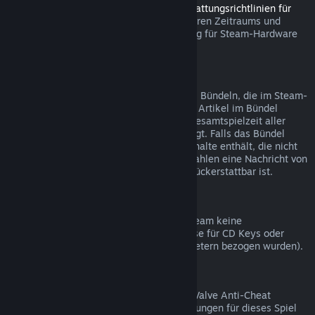
Sie können innerhalb des in den
Rückerstattungsrichtlinien für
Steam Hardware
angegebenen anwendbaren Zeitraums und
Prozesses über Steam eine Rückerstattung für Steam-Hardware
und Zubehör beantragen.
Rückerstattungen bei Bündelkäufen
Sie erhalten eine volle Rückerstattung bei Bündeln, die im Steam-
Shop gekauft wurden, solange keines der Artikel im Bündel
bereits verschenkt wurde und wenn die Gesamtspielzeit aller
Artikel nicht mehr als zwei Stunden beträgt. Falls das Bündel
einen Gegenstand im Spiel oder Zusatzinhalte enthält, die nicht
rückerstattbar sind, werden Sie beim Bezahlen eine Nachricht von
Steam erhalten, ob das gesamte Bündel rückerstattbar ist.
Einkäufe außerhalb von Steam
Valve kann für Einkäufe außerhalb von Steam keine
Rückerstattungen anbieten (beispielsweise für CD Keys oder
Steam-Guthabenkarten, die von Drittanbietern bezogen wurden).
VAC-Ausschlüsse
Sollten Sie einen Ausschluss durch VAC (Valve Anti-Cheat
System) erhalten haben, sind Rückerstattungen für dieses Spiel