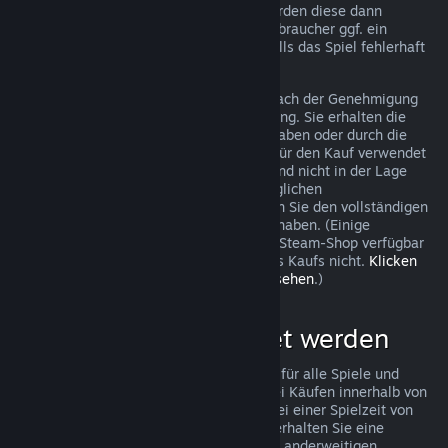
trotzdem eine Anfrage stellen und wir werden diese dann
überprüfen. In einigen Ländern haben Verbraucher ggf. ein
zusätzliches Recht auf Rückerstattung, falls das Spiel fehlerhaft
ist.
Sie erhalten innerhalb von einer Woche nach der Genehmigung
Ihrer Beantragung eine volle Rückerstattung. Sie erhalten die
Rückerstattung entweder als Steam-Guthaben oder durch die
ursprüngliche Zahlungsmethode, die Sie für den Kauf verwendet
haben. Sollte Steam aus irgendeinem Grund nicht in der Lage
sein, Ihre Rückerstattung mit der ursprünglichen
Zahlungsmethode durchzuführen, erhalten Sie den vollständigen
Betrag der Rückerstattung als Steam-Guthaben. (Einige
Zahlungsmethoden, die in Ihrem Land im Steam-Shop verfügbar
sind, unterstützen Rückerstattungen eines Kaufs nicht.
Klicken
Sie hier, um eine vollständige Liste einzusehen
.)
Was kann rückerstattet werden
Steams Rückerstattungsrichtlinien gelten für alle Spiele und
Softwareanwendungen im Steam-Shop bei Käufen innerhalb von
zwei Wochen nach dem Kaufdatum und bei einer Spielzeit von
weniger als zwei Stunden. Im Folgenden erhalten Sie eine
Übersicht wie diese Rückerstattungen bei anderweitigen