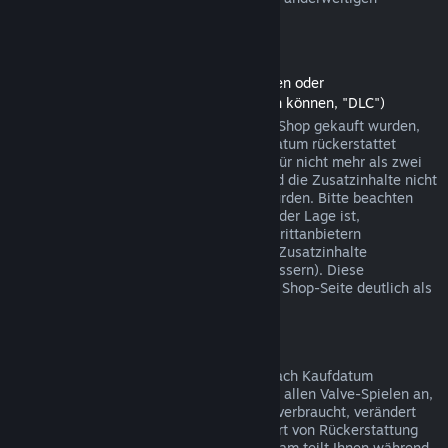
Einkäufen funktionieren.
Rückerstattungen auf Zusatzinhalte
(Steam-Shopinhalte, die in anderen Spielen oder
Softwareanwendungen verwendet werden können, "DLC")
Zusatzinhalte (DLC), die über den Steam-Shop gekauft wurden,
können innerhalb von 14 Tagen ab Kaufdatum rückerstattet
werden, sofern das jeweilige Hauptspiel für nicht mehr als zwei
Stunden seit dem Kauf gespielt wurde und die Zusatzinhalte nicht
verbraucht, verändert oder transferiert wurden. Bitte beachten
Sie, dass Steam in einigen Fällen nicht in der Lage ist,
Rückerstattungen für Zusatzinhalte von Drittanbietern
durchzuführen (beispielsweise, wenn die Zusatzinhalte
unwiderruflich einen Spielcharakter verbessern). Diese
Ausnahmen werden vor dem Kauf auf der Shop-Seite deutlich als
solche gekennzeichnet.
Rückerstattungen auf Käufe im Spiel
Steam bietet innerhalb von 48 Stunden nach Kaufdatum
Rückerstattungen für Käufe in Spielen bei allen Valve-Spielen an,
sofern der betreffende Gegenstand nicht verbraucht, verändert
oder transferiert wurde. Ggf. wird diese Art von Rückerstattung
von einem Drittanbieter durchgeführt. Steam teilt Ihnen während