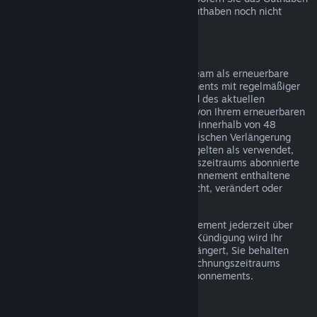
über Steam bezogen haben und dieses Guthaben noch nicht
verwendet wurde.
Erneuerbare Abonnements
Einige Inhalte und Dienste werden auf Steam als erneuerbare
(z. B. monatliche oder jährliche) Abonnements mit regelmäßiger
Abrechnung angeboten. Falls Sie während des aktuellen
Abrechnungszeitraums keinen Gebrauch von Ihrem erneuerbaren
Abonnement gemacht haben, können Sie innerhalb von 48
Stunden nach dem Kauf oder der automatischen Verlängerung
eine Rückerstattung beantragen. Inhalte gelten als verwendet,
wenn während des aktuellen Abrechnungszeitraums abonnierte
Spiele gespielt wurden oder wenn im Abonnement enthaltene
Vorteile oder Rabatte verwendet, verbraucht, verändert oder
transferiert wurden.
Hinweis: Sie können ein laufendes Abonnement jederzeit über
Ihre Account-Details
kündigen. Nach der Kündigung wird Ihr
Abonnement nicht mehr automatisch verlängert, Sie behalten
jedoch bis zum Ende Ihres aktuellen Abrechnungszeitraums
Zugriff auf die Inhalte und Vorteile des Abonnements.
Steam Hardware