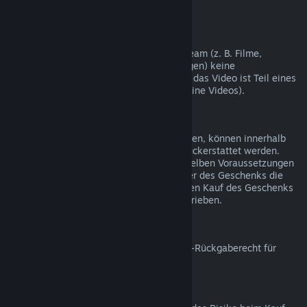
nicht möglich.
Videoinhalte
Wir können leider für Videoinhalte auf Steam (z. B. Filme,
Kurzfilme, Serien, Episoden und Anleitungen) keine
Rückerstattungen gewähren, es sei denn, das Video ist Teil eines
Bündels mit rückerstattbaren Inhalten (keine Videos).
Rückerstattungen bei Geschenken
Geschenke, die noch nicht eingelöst wurden, können innerhalb
des Zeitraums von 14 Tagen/2 Stunden rückerstattet werden.
Eingelöste Geschenke können unter denselben Voraussetzungen
rückerstattet werden, wenn der Empfänger des Geschenks die
Rückerstattung beantragt. Das Geld für den Kauf des Geschenks
wird dem ursprünglichen Käufer gutgeschrieben.
EU-Rückgaberecht
Für weitere Informationen zum Thema EU-Rückgaberecht für
Steam-Nutzer klicken Sie bitte
hier
.
Missbrauch