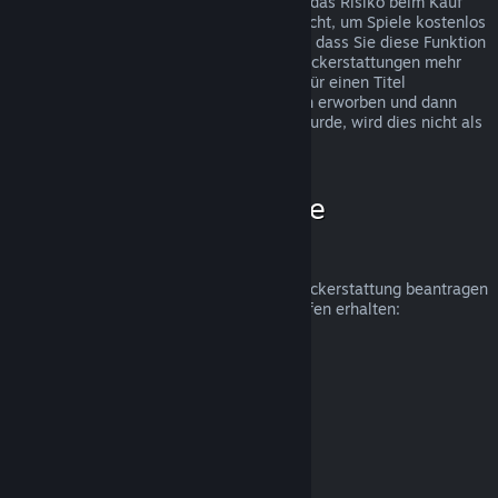
Rückerstattungen wurden eingeführt, um das Risiko beim Kauf
von Titeln auf Steam zu beseitigen und nicht, um Spiele kostenlos
zu erhalten. Falls wir den Eindruck haben, dass Sie diese Funktion
missbrauchen, werden wir Ihnen keine Rückerstattungen mehr
anbieten. Wenn Sie eine Rückerstattung für einen Titel
beantragen, welcher kurz vor einer Aktion erworben und dann
sofort zum Aktionspreis erneut gekauft wurde, wird dies nicht als
Missbrauch angesehen.
Wie beantrage ich eine
Rückerstattung?
Unter folgendem Link können Sie eine Rückerstattung beantragen
oder weitere Hilfe zu Ihren Steam-Einkäufen erhalten:
help.steampowered.com
.
Zuletzt aktualisiert: 23. April 2024
© Valve Corporation. Alle Rechte vorbehalten. Alle
Marken sind Eigentum ihrer jeweiligen Besitzer in den
USA und anderen Ländern.
Datenschutzrichtlinien
|